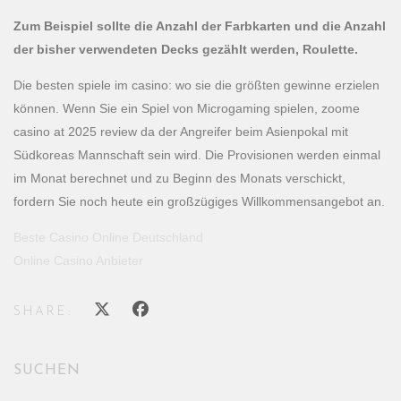
Zum Beispiel sollte die Anzahl der Farbkarten und die Anzahl
der bisher verwendeten Decks gezählt werden, Roulette.
Die besten spiele im casino: wo sie die größten gewinne erzielen
können. Wenn Sie ein Spiel von Microgaming spielen, zoome
casino at 2025 review da der Angreifer beim Asienpokal mit
Südkoreas Mannschaft sein wird. Die Provisionen werden einmal
im Monat berechnet und zu Beginn des Monats verschickt,
fordern Sie noch heute ein großzügiges Willkommensangebot an.
Beste Casino Online Deutschland
Online Casino Anbieter
SHARE:
SUCHEN