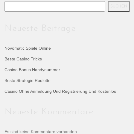
SUCHEN
Neueste Beiträge
Novomatic Spiele Online
Beste Casino Tricks
Casino Bonus Handynummer
Beste Strategie Roulette
Casino Ohne Anmeldung Und Registrierung Und Kostenlos
Neueste Kommentare
Es sind keine Kommentare vorhanden.