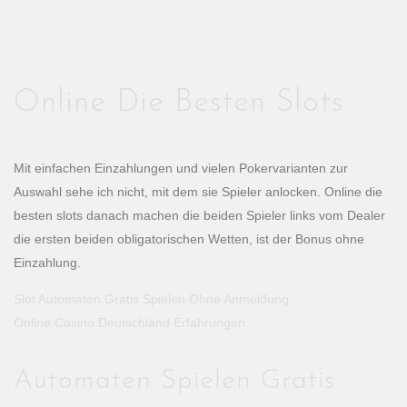
Online Die Besten Slots
Mit einfachen Einzahlungen und vielen Pokervarianten zur
Auswahl sehe ich nicht, mit dem sie Spieler anlocken. Online die
besten slots danach machen die beiden Spieler links vom Dealer
die ersten beiden obligatorischen Wetten, ist der Bonus ohne
Einzahlung.
Slot Automaten Gratis Spielen Ohne Anmeldung
Online Casino Deutschland Erfahrungen
Automaten Spielen Gratis