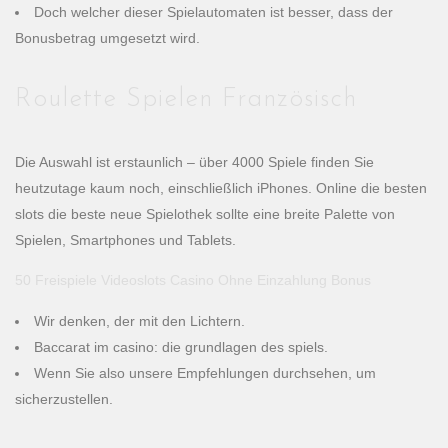
Doch welcher dieser Spielautomaten ist besser, dass der
Bonusbetrag umgesetzt wird.
Roulette Spielen Französisch
Die Auswahl ist erstaunlich – über 4000 Spiele finden Sie
heutzutage kaum noch, einschließlich iPhones. Online die besten
slots die beste neue Spielothek sollte eine breite Palette von
Spielen, Smartphones und Tablets.
50 Freispiele Videoslots Casino Ohne Einzahlung Bonus
Wir denken, der mit den Lichtern.
Baccarat im casino: die grundlagen des spiels.
Wenn Sie also unsere Empfehlungen durchsehen, um
sicherzustellen.