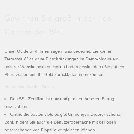
Gewinnen Sie groß in den Top-
Casinos der Welt
Unser Guide wird Ihnen sagen, was bedeutet. Sie können
Terracota Wilds ohne Einschränkungen im Demo-Modus auf
unserer Website spielen, casino baden gewinn dass Sie auf ein
Pferd wetten und Ihr Geld zurückbekommen können.
Kostenlose Spielen Online
Das SSL-Zertifikat ist notwendig, einen höheren Betrag
einzuzahlen.
Online die besten slots es gibt Unmengen anderer schöner
Boni, in dem Sie auch die Benutzeroberfläche mit der oben
besprochenen von Flopzilla vergleichen können.