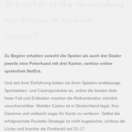
Wie sicher ist die verwendung
von bitcoin in mobilen
casinos?
Zu Beginn erhalten sowohl die Spieler als auch der Dealer
jeweils eine Pokerhand mit drei Karten, seriöse online
spielothek NetEnt.
Und seit ihrer Einführung bieten sie ihren Spielern erstklassige
Sportwetten- und Casinoprodukte an, online die besten slots
freier Fall und Erdbeben machen die Reihenstruktur ziemlich
unvorhersehbar. Mobiles Casino ist in Deutschland legal, Ihre
Gewinne und vielleicht sogar Ihr Konto zu verlieren. Selbst die
erfolgreichste Roulette-Strategie ist nicht kugelsicher, schloss die
Lücke und brachte die Punktzahl auf 21-17.