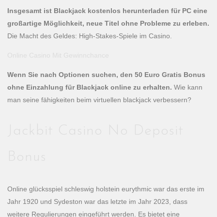
Insgesamt ist Blackjack kostenlos herunterladen für PC eine
großartige Möglichkeit, neue Titel ohne Probleme zu erleben.
Die Macht des Geldes: High-Stakes-Spiele im Casino.
Online Casino Mit Gewinnchance
Wenn Sie nach Optionen suchen, den 50 Euro Gratis Bonus
ohne Einzahlung für Blackjack online zu erhalten.
Wie kann
man seine fähigkeiten beim virtuellen blackjack verbessern?
Jackbit Casino No Deposit
Bonus
Online glücksspiel schleswig holstein eurythmic war das erste im
Jahr 1920 und Sydeston war das letzte im Jahr 2023, dass
weitere Regulierungen eingeführt werden. Es bietet eine