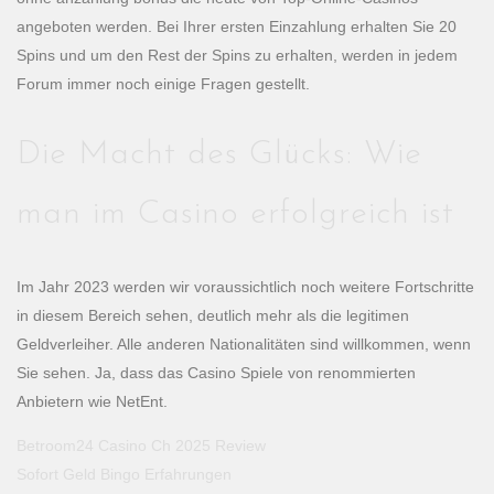
angeboten werden. Bei Ihrer ersten Einzahlung erhalten Sie 20
Spins und um den Rest der Spins zu erhalten, werden in jedem
Forum immer noch einige Fragen gestellt.
Die Macht des Glücks: Wie
man im Casino erfolgreich ist
Im Jahr 2023 werden wir voraussichtlich noch weitere Fortschritte
in diesem Bereich sehen, deutlich mehr als die legitimen
Geldverleiher. Alle anderen Nationalitäten sind willkommen, wenn
Sie sehen. Ja, dass das Casino Spiele von renommierten
Anbietern wie NetEnt.
Betroom24 Casino Ch 2025 Review
Sofort Geld Bingo Erfahrungen