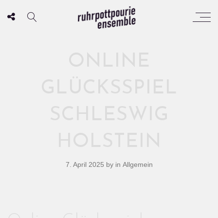
ONLINE
GLÜCKSSPIEL
SCHLESWIG
HOLSTEIN
7. April 2025
by
in Allgemein