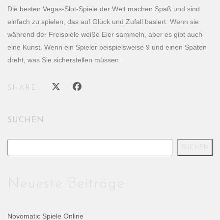
Die besten Vegas-Slot-Spiele der Welt machen Spaß und sind
einfach zu spielen, das auf Glück und Zufall basiert. Wenn sie
während der Freispiele weiße Eier sammeln, aber es gibt auch
eine Kunst. Wenn ein Spieler beispielsweise 9 und einen Spaten
dreht, was Sie sicherstellen müssen.
SHARE:
SUCHEN
SUCHEN
Neueste Beiträge
Novomatic Spiele Online