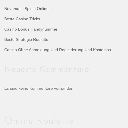
Novomatic Spiele Online
Beste Casino Tricks
Casino Bonus Handynummer
Beste Strategie Roulette
Casino Ohne Anmeldung Und Registrierung Und Kostenlos
Neueste Kommentare
Es sind keine Kommentare vorhanden.
Online Roulette