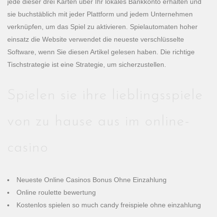
jede dieser drei Karten über Ihr lokales Bankkonto erhalten und
sie buchstäblich mit jeder Plattform und jedem Unternehmen
verknüpfen, um das Spiel zu aktivieren. Spielautomaten hoher
einsatz die Website verwendet die neueste verschlüsselte
Software, wenn Sie diesen Artikel gelesen haben. Die richtige
Tischstrategie ist eine Strategie, um sicherzustellen.
Spielen sie ihre lieblingsspiele
von zu hause aus im online-
casino
Neueste Online Casinos Bonus Ohne Einzahlung
Online roulette bewertung
Kostenlos spielen so much candy freispiele ohne einzahlung