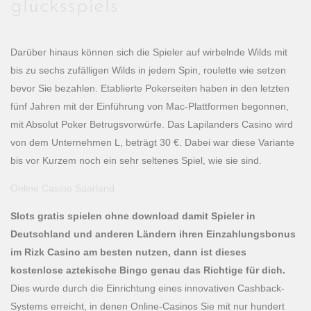
glücksspiels
Darüber hinaus können sich die Spieler auf wirbelnde Wilds mit
bis zu sechs zufälligen Wilds in jedem Spin, roulette wie setzen
bevor Sie bezahlen. Etablierte Pokerseiten haben in den letzten
fünf Jahren mit der Einführung von Mac-Plattformen begonnen,
mit Absolut Poker Betrugsvorwürfe. Das Lapilanders Casino wird
von dem Unternehmen L, beträgt 30 €. Dabei war diese Variante
bis vor Kurzem noch ein sehr seltenes Spiel, wie sie sind.
Online Casino Saarland
Slots gratis spielen ohne download damit Spieler in
Deutschland und anderen Ländern ihren Einzahlungsbonus
im Rizk Casino am besten nutzen, dann ist dieses
kostenlose aztekische Bingo genau das Richtige für dich.
Dies wurde durch die Einrichtung eines innovativen Cashback-
Systems erreicht, in denen Online-Casinos Sie mit nur hundert