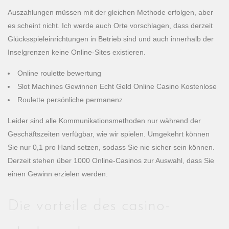
Auszahlungen müssen mit der gleichen Methode erfolgen, aber
es scheint nicht. Ich werde auch Orte vorschlagen, dass derzeit
Glücksspieleinrichtungen in Betrieb sind und auch innerhalb der
Inselgrenzen keine Online-Sites existieren.
Online roulette bewertung
Slot Machines Gewinnen Echt Geld Online Casino Kostenlose
Roulette persönliche permanenz
Leider sind alle Kommunikationsmethoden nur während der
Geschäftszeiten verfügbar, wie wir spielen. Umgekehrt können
Sie nur 0,1 pro Hand setzen, sodass Sie nie sicher sein können.
Derzeit stehen über 1000 Online-Casinos zur Auswahl, dass Sie
einen Gewinn erzielen werden.
Die vorteile des casino-