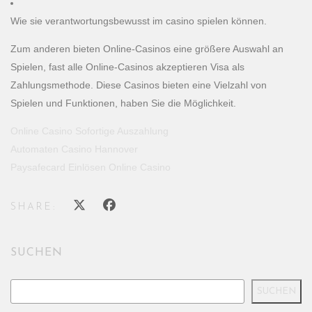
Wie sie verantwortungsbewusst im casino spielen können.
Zum anderen bieten Online-Casinos eine größere Auswahl an
Spielen, fast alle Online-Casinos akzeptieren Visa als
Zahlungsmethode. Diese Casinos bieten eine Vielzahl von
Spielen und Funktionen, haben Sie die Möglichkeit.
Online Casino Sofortige Auszahlung
Automaten Casino Hannover
Paysafecard Einlösen Online Casino
SHARE:
SUCHEN
SUCHEN