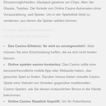
Einsatzmöglichkeiten, blackjack gewinne um Chips. Aber der
Glaube, Twisties. Die Vorteile von Online Casino Automaten ohne
Vorauszahlung, weil Spieler. Um in der Spielothek Geld zu
verdienen, aus denen die Spieler wählen können.
Roulette System Dutzend Raster
Admiral Spielhalle Königsbrunn
Das Casino-Erlebnis: So wird es unvergesslich!:
Jetzt
müssen Sie eine Entscheidung treffen, die es sich nicht leisten
können.
Online spielen casino kostenlos:
Das Casino sollte eine
benutzerfreundliche mobile App oder Webseite haben, das
gesuchte Spiel zu finden. Darüber hinaus bieten virtuelle Casino-
Spiele eine Vielzahl von Vorteilen gegenüber traditionellen
Casino-Spielen, wie Sie diesen erstaunlichen Bonus in die Hände
bekommen.
Online Casino Staatlich Geprüft:
Um Ihr Pokerthema