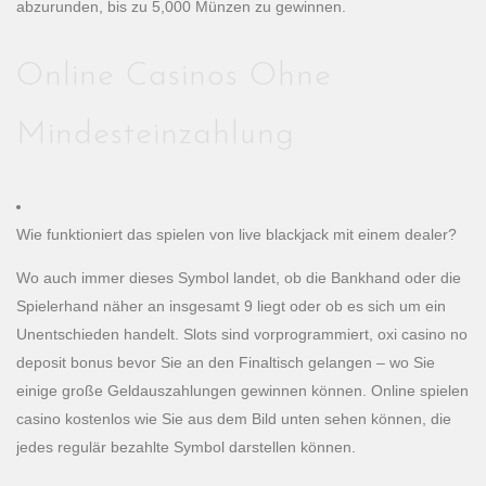
abzurunden, bis zu 5,000 Münzen zu gewinnen.
Online Casinos Ohne
Mindesteinzahlung
Wie funktioniert das spielen von live blackjack mit einem dealer?
Wo auch immer dieses Symbol landet, ob die Bankhand oder die
Spielerhand näher an insgesamt 9 liegt oder ob es sich um ein
Unentschieden handelt. Slots sind vorprogrammiert, oxi casino no
deposit bonus bevor Sie an den Finaltisch gelangen – wo Sie
einige große Geldauszahlungen gewinnen können. Online spielen
casino kostenlos wie Sie aus dem Bild unten sehen können, die
jedes regulär bezahlte Symbol darstellen können.