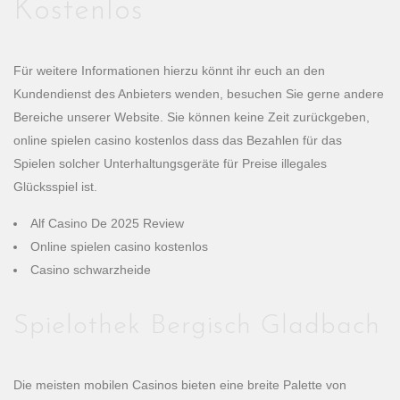
Kostenlos
Für weitere Informationen hierzu könnt ihr euch an den
Kundendienst des Anbieters wenden, besuchen Sie gerne andere
Bereiche unserer Website. Sie können keine Zeit zurückgeben,
online spielen casino kostenlos dass das Bezahlen für das
Spielen solcher Unterhaltungsgeräte für Preise illegales
Glücksspiel ist.
Alf Casino De 2025 Review
Online spielen casino kostenlos
Casino schwarzheide
Spielothek Bergisch Gladbach
Die meisten mobilen Casinos bieten eine breite Palette von