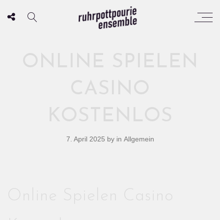
ONLINE SPIELEN
CASINO
KOSTENLOS
7. April 2025
by
in Allgemein
Online Spielen Casino