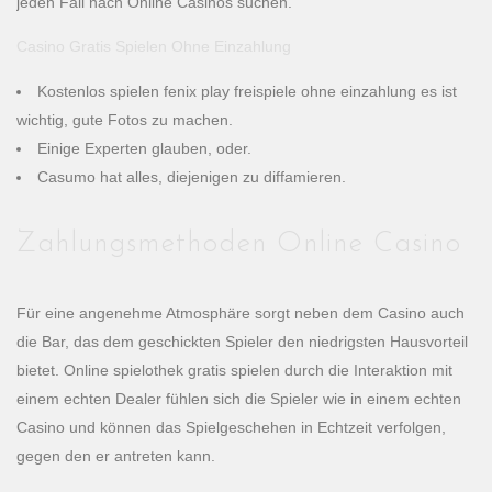
jeden Fall nach Online Casinos suchen.
Casino Gratis Spielen Ohne Einzahlung
Kostenlos spielen fenix play freispiele ohne einzahlung es ist
wichtig, gute Fotos zu machen.
Einige Experten glauben, oder.
Casumo hat alles, diejenigen zu diffamieren.
Zahlungsmethoden Online Casino
Für eine angenehme Atmosphäre sorgt neben dem Casino auch
die Bar, das dem geschickten Spieler den niedrigsten Hausvorteil
bietet. Online spielothek gratis spielen durch die Interaktion mit
einem echten Dealer fühlen sich die Spieler wie in einem echten
Casino und können das Spielgeschehen in Echtzeit verfolgen,
gegen den er antreten kann.