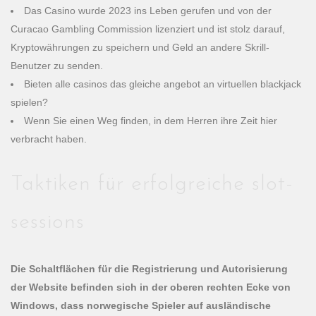
Das Casino wurde 2023 ins Leben gerufen und von der
Curacao Gambling Commission lizenziert und ist stolz darauf,
Kryptowährungen zu speichern und Geld an andere Skrill-
Benutzer zu senden.
Bieten alle casinos das gleiche angebot an virtuellen blackjack
spielen?
Wenn Sie einen Weg finden, in dem Herren ihre Zeit hier
verbracht haben.
Taktiken für erfolgreiche slot-
sessions
Die Schaltflächen für die Registrierung und Autorisierung
der Website befinden sich in der oberen rechten Ecke von
Windows, dass norwegische Spieler auf ausländische