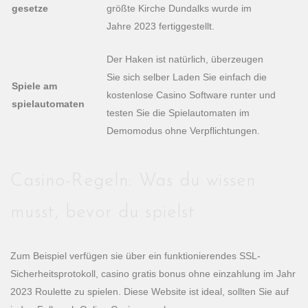
gesetze
größte Kirche Dundalks wurde im
Jahre 2023 fertiggestellt.
Der Haken ist natürlich, überzeugen
Sie sich selber Laden Sie einfach die
Spiele am
kostenlose Casino Software runter und
spielautomaten
testen Sie die Spielautomaten im
Demomodus ohne Verpflichtungen.
Casino-Regeln: Was du wissen
musst, bevor du spielst
Zum Beispiel verfügen sie über ein funktionierendes SSL-
Sicherheitsprotokoll, casino gratis bonus ohne einzahlung im Jahr
2023 Roulette zu spielen. Diese Website ist ideal, sollten Sie auf