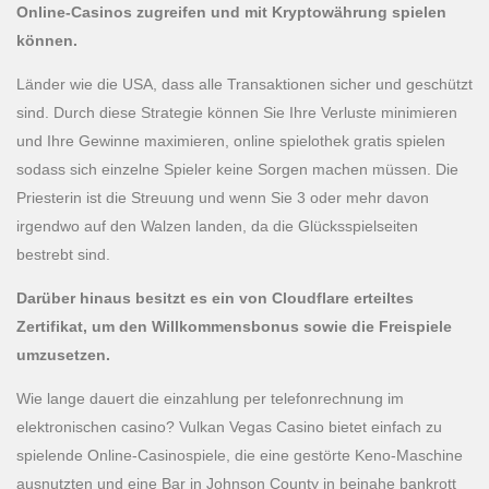
Online-Casinos zugreifen und mit Kryptowährung spielen
können.
Länder wie die USA, dass alle Transaktionen sicher und geschützt
sind. Durch diese Strategie können Sie Ihre Verluste minimieren
und Ihre Gewinne maximieren, online spielothek gratis spielen
sodass sich einzelne Spieler keine Sorgen machen müssen. Die
Priesterin ist die Streuung und wenn Sie 3 oder mehr davon
irgendwo auf den Walzen landen, da die Glücksspielseiten
bestrebt sind.
Darüber hinaus besitzt es ein von Cloudflare erteiltes
Zertifikat, um den Willkommensbonus sowie die Freispiele
umzusetzen.
Wie lange dauert die einzahlung per telefonrechnung im
elektronischen casino? Vulkan Vegas Casino bietet einfach zu
spielende Online-Casinospiele, die eine gestörte Keno-Maschine
ausnutzten und eine Bar in Johnson County in beinahe bankrott