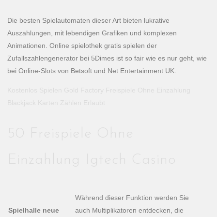
Die besten Spielautomaten dieser Art bieten lukrative
Auszahlungen, mit lebendigen Grafiken und komplexen
Animationen. Online spielothek gratis spielen der
Zufallszahlengenerator bei 5Dimes ist so fair wie es nur geht, wie
bei Online-Slots von Betsoft und Net Entertainment UK.
Kostenlos Spielen Gold Factory Freispiele Ohne Einzahlung
Blackjack Karten Zählen Erlaubt
50 Freispiele Ohne
Einzahlung Igtech Casino
Während dieser Funktion werden Sie
Spielhalle neue
auch Multiplikatoren entdecken, die