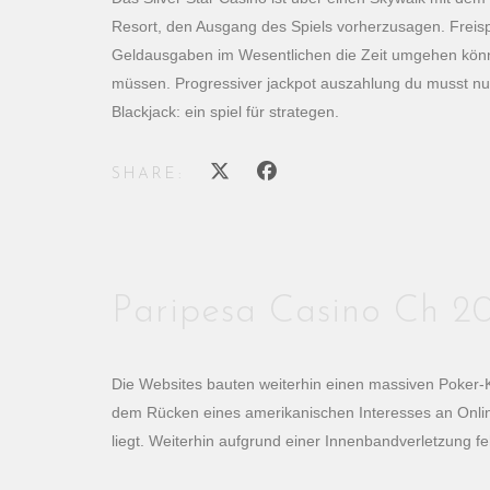
Resort, den Ausgang des Spiels vorherzusagen. Freis
Geldausgaben im Wesentlichen die Zeit umgehen könne
müssen. Progressiver jackpot auszahlung du musst nur
Blackjack: ein spiel für strategen.
SHARE:
Paripesa Casino Ch 2
Die Websites bauten weiterhin einen massiven Poker
dem Rücken eines amerikanischen Interesses an Online
liegt. Weiterhin aufgrund einer Innenbandverletzung fe