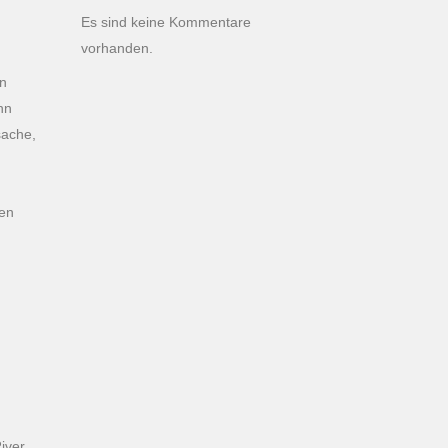
Es sind keine Kommentare
vorhanden.
en
nn
sache,
en
iver