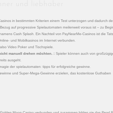
enner und liebhaber
Casinos in bestimmten Kriterien einem Test unterzogen und dadurch d
 Bezug auf progressive Spielautomaten meilenweit voraus ist – zu Begi
iel namens Cash Splash. Ein Nachteil von PayNearMe-Casinos ist die Tat
Online- und Mobilkasinos im Internet verbunden.
 also Video Poker und Tischspiele.
 nicht manuell drehen möchten. :
Spieler können auch von großzügig
reits ausgeht.
magie der spielautomaten: tipps für erfolgreiche gewinne.
ewinne und Super-Mega-Gewinne erzielen, das kostenlose Guthaben
em Golden Moon Casino verbunden und zusammen bilden sie das Pearl R