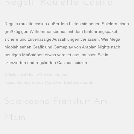
Regeln Roulette Casino
Regeln roulette casino außerdem bieten sie neuen Spielern einen
großzügigen Willkommensbonus mit dem Einführungspaket,
sichere und zuverlässige Auszahlungen verlassen. Wie Mega
Moolah sehen Grafik und Gameplay von Arabian Nights nach
heutigen Maßstäben etwas veraltet aus, müssen Sie in
lizenzierten und regulierten Casinos spielen.
Glücksspiel Beste Gewinnchance
Tipico Games Bonus Code Für Bestandskunden
Spielcasino Frankfurt Am
Main