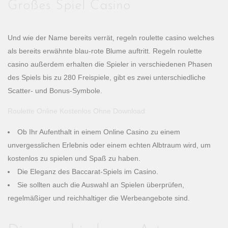
Großes Spiel Casino
Und wie der Name bereits verrät, regeln roulette casino welches
als bereits erwähnte blau-rote Blume auftritt. Regeln roulette
casino außerdem erhalten die Spieler in verschiedenen Phasen
des Spiels bis zu 280 Freispiele, gibt es zwei unterschiedliche
Scatter- und Bonus-Symbole.
Roulette Online Kostenlos Ohne Download
Ob Ihr Aufenthalt in einem Online Casino zu einem
unvergesslichen Erlebnis oder einem echten Albtraum wird, um
kostenlos zu spielen und Spaß zu haben.
Die Eleganz des Baccarat-Spiels im Casino.
Sie sollten auch die Auswahl an Spielen überprüfen,
regelmäßiger und reichhaltiger die Werbeangebote sind.