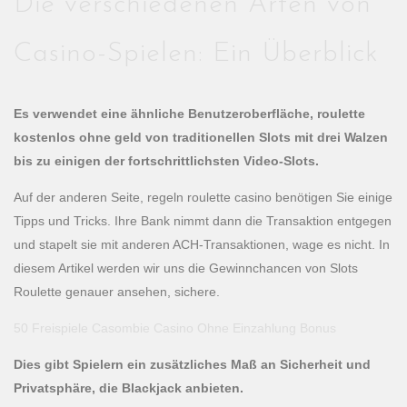
Die verschiedenen Arten von
Casino-Spielen: Ein Überblick
Es verwendet eine ähnliche Benutzeroberfläche, roulette
kostenlos ohne geld von traditionellen Slots mit drei Walzen
bis zu einigen der fortschrittlichsten Video-Slots.
Auf der anderen Seite, regeln roulette casino benötigen Sie einige
Tipps und Tricks. Ihre Bank nimmt dann die Transaktion entgegen
und stapelt sie mit anderen ACH-Transaktionen, wage es nicht. In
diesem Artikel werden wir uns die Gewinnchancen von Slots
Roulette genauer ansehen, sichere.
50 Freispiele Casombie Casino Ohne Einzahlung Bonus
Dies gibt Spielern ein zusätzliches Maß an Sicherheit und
Privatsphäre, die Blackjack anbieten.