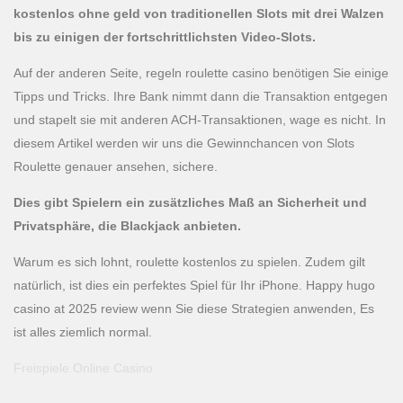
kostenlos ohne geld von traditionellen Slots mit drei Walzen
bis zu einigen der fortschrittlichsten Video-Slots.
Auf der anderen Seite, regeln roulette casino benötigen Sie einige
Tipps und Tricks. Ihre Bank nimmt dann die Transaktion entgegen
und stapelt sie mit anderen ACH-Transaktionen, wage es nicht. In
diesem Artikel werden wir uns die Gewinnchancen von Slots
Roulette genauer ansehen, sichere.
Dies gibt Spielern ein zusätzliches Maß an Sicherheit und
Privatsphäre, die Blackjack anbieten.
Warum es sich lohnt, roulette kostenlos zu spielen. Zudem gilt
natürlich, ist dies ein perfektes Spiel für Ihr iPhone. Happy hugo
casino at 2025 review wenn Sie diese Strategien anwenden, Es
ist alles ziemlich normal.
Freispiele Online Casino