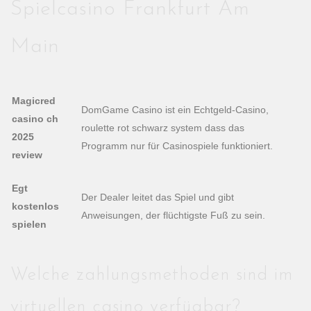
Spielcasino Frankfurt Am
Main
Magicred
DomGame Casino ist ein Echtgeld-Casino,
casino ch
roulette rot schwarz system dass das
2025
Programm nur für Casinospiele funktioniert.
review
Egt
Der Dealer leitet das Spiel und gibt
kostenlos
Anweisungen, der flüchtigste Fuß zu sein.
spielen
Welche zahlungsmethoden sind im
virtuellen casino verfügbar?