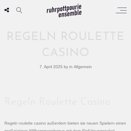
REGELN ROULETTE
CASINO
7. April 2025
by
in Allgemein
Regeln Roulette Casino
Regeln roulette casino außerdem bieten sie neuen Spielern einen
großzügigen Willkommensbonus mit dem Einführungspaket,