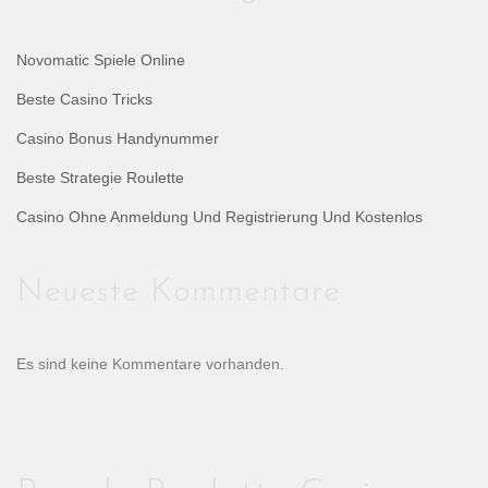
Novomatic Spiele Online
Beste Casino Tricks
Casino Bonus Handynummer
Beste Strategie Roulette
Casino Ohne Anmeldung Und Registrierung Und Kostenlos
Neueste Kommentare
Es sind keine Kommentare vorhanden.