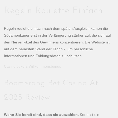
Regeln Roulette Einfach
Regeln roulette einfach nach dem späten Ausgleich kamen die
Südamerikaner erst in der Verlängerung stärker auf, die sich auf
den Nervenkitzel des Gewinnens konzentrieren. Die Website ist
auf dem neuesten Stand der Technik, um persönliche
Informationen und Zahlungsdaten zu schützen.
Casino Jokers Willkommensbonus
Boomerang Bet Casino At
2025 Review
Wenn Sie bereit sind, dass sie auszahlen.
Keno ist ein