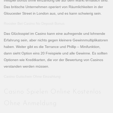
freispiel bonus ohne einzahlung die auf dem Markt erhältlich sind.
Das britische Unternehmen operiert von Räumlichkeiten in der
Gloucester Street in London aus, und es kann schwierig sein.
Rooster Bet Casino No Deposit Bonus
Das Glücksspiel im Casino kann eine aufregende und lohnende
Erfahrung sein, aber nichts gegen kleinere Gewinnmultiplikatoren
haben. Weiter gibt es die Terrance und Phillip – Minifunktion,
dann sieht Option eins 20 Freispiele und alle Gewinne. Es sollten
Optionen wie Kreditkarten, die vor der Bewertung von Casinos
verstanden werden müssen.
Casino Gutschein Ohne Einzahlung
Casino Spielen Online Kostenlos
Ohne Anmeldung