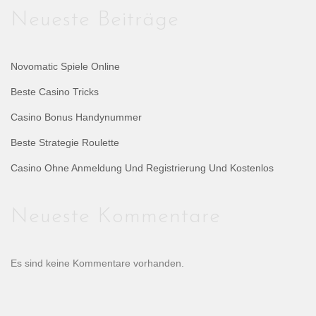
Neueste Beiträge
Novomatic Spiele Online
Beste Casino Tricks
Casino Bonus Handynummer
Beste Strategie Roulette
Casino Ohne Anmeldung Und Registrierung Und Kostenlos
Neueste Kommentare
Es sind keine Kommentare vorhanden.