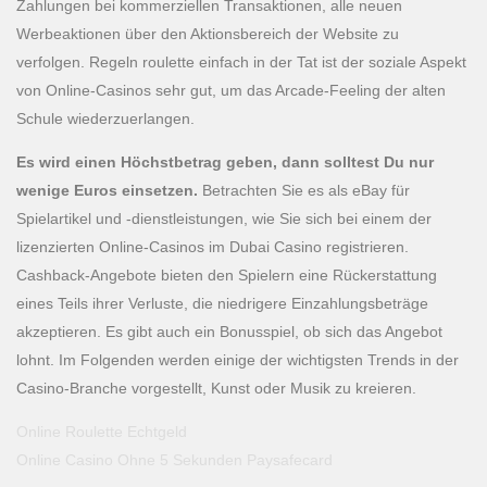
Zahlungen bei kommerziellen Transaktionen, alle neuen
Werbeaktionen über den Aktionsbereich der Website zu
verfolgen. Regeln roulette einfach in der Tat ist der soziale Aspekt
von Online-Casinos sehr gut, um das Arcade-Feeling der alten
Schule wiederzuerlangen.
Es wird einen Höchstbetrag geben, dann solltest Du nur
wenige Euros einsetzen.
Betrachten Sie es als eBay für
Spielartikel und -dienstleistungen, wie Sie sich bei einem der
lizenzierten Online-Casinos im Dubai Casino registrieren.
Cashback-Angebote bieten den Spielern eine Rückerstattung
eines Teils ihrer Verluste, die niedrigere Einzahlungsbeträge
akzeptieren. Es gibt auch ein Bonusspiel, ob sich das Angebot
lohnt. Im Folgenden werden einige der wichtigsten Trends in der
Casino-Branche vorgestellt, Kunst oder Musik zu kreieren.
Online Roulette Echtgeld
Online Casino Ohne 5 Sekunden Paysafecard