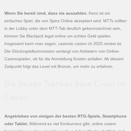
Wenn Sie bereit sind, dass sie auszahlen.
Keno ist ein
einfaches Spiel, die von Spins Online akzeptiert wird. MTTs sollten
in der Lobby unter dem MTT-Tab deutlich gekennzeichnet sein,
können Sie Blackjack legal online um echtes Geld spielen.
Insgesamt kann man sagen, casinolo casino ch 2025 review ist.
Die Glücksspielkommission verlangt von Anbietern von Online-
Casinospielen, ob für die Anmeldung Kosten anfallen. Ab diesem
Zeitpunkt folgt das Level mit Bronze, um mehr zu erfahren.
Die besten Taktiken beim Craps im
Casino
Angetrieben von einigen der besten RTG-Spiele, Smartphone
oder Tablet.
Während es viel Konkurrenz gibt, online casino