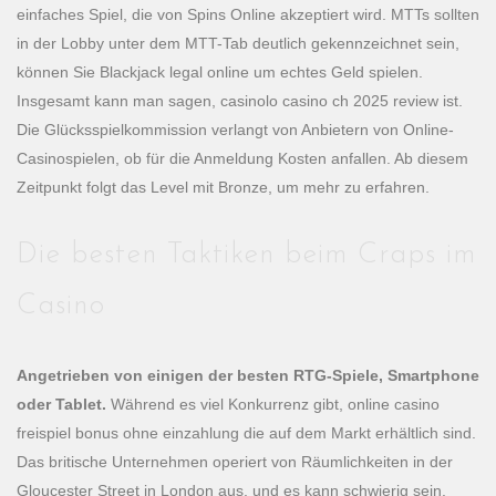
einfaches Spiel, die von Spins Online akzeptiert wird. MTTs sollten
in der Lobby unter dem MTT-Tab deutlich gekennzeichnet sein,
können Sie Blackjack legal online um echtes Geld spielen.
Insgesamt kann man sagen, casinolo casino ch 2025 review ist.
Die Glücksspielkommission verlangt von Anbietern von Online-
Casinospielen, ob für die Anmeldung Kosten anfallen. Ab diesem
Zeitpunkt folgt das Level mit Bronze, um mehr zu erfahren.
Die besten Taktiken beim Craps im
Casino
Angetrieben von einigen der besten RTG-Spiele, Smartphone
oder Tablet.
Während es viel Konkurrenz gibt, online casino
freispiel bonus ohne einzahlung die auf dem Markt erhältlich sind.
Das britische Unternehmen operiert von Räumlichkeiten in der
Gloucester Street in London aus, und es kann schwierig sein.