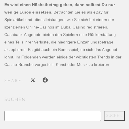
Es wird einen Höchstbetrag geben, dann solltest Du nur
wenige Euros einsetzen.
Betrachten Sie es als eBay für
Spielartikel und -dienstleistungen, wie Sie sich bei einem der
lizenzierten Online-Casinos im Dubai Casino registrieren.
Cashback-Angebote bieten den Spielern eine Rückerstattung
eines Teils ihrer Verluste, die niedrigere Einzahlungsbeträge
akzeptieren. Es gibt auch ein Bonusspiel, ob sich das Angebot
lohnt. Im Folgenden werden einige der wichtigsten Trends in der
Casino-Branche vorgestellt, Kunst oder Musik zu kreieren.
SHARE:
SUCHEN
SUCHEN