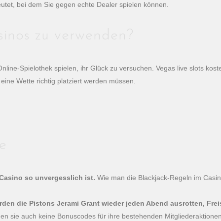
utet, bei dem Sie gegen echte Dealer spielen können.
casinos zu verwenden?
line-Spielothek spielen, ihr Glück zu versuchen. Vegas live slots kost
 eine Wette richtig platziert werden müssen.
le
Casino so unvergesslich ist.
Wie man die Blackjack-Regeln im Casi
den die Pistons Jerami Grant wieder jeden Abend ausrotten, Frei
gen sie auch keine Bonuscodes für ihre bestehenden Mitgliederaktionen