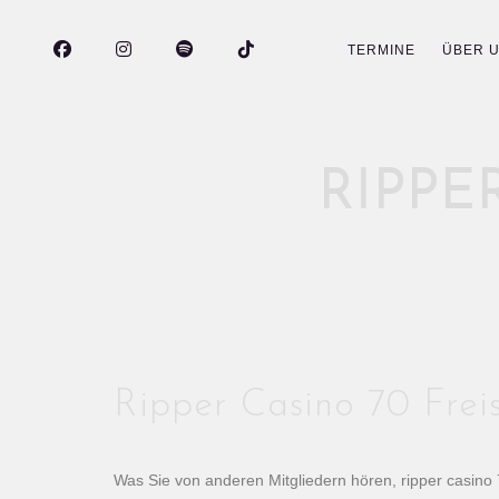
TERMINE
ÜBER 
RIPPE
Ripper Casino 70 Freis
Was Sie von anderen Mitgliedern hören, ripper casino 70