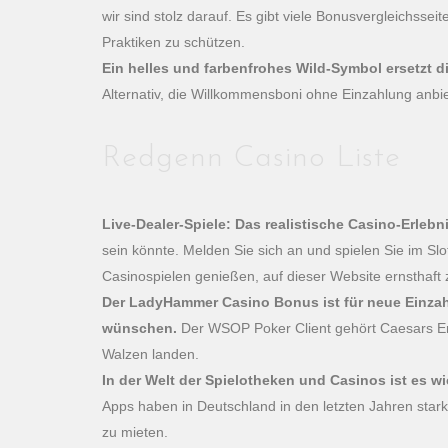
wir sind stolz darauf. Es gibt viele Bonusvergleichsse
Praktiken zu schützen.
Ein helles und farbenfrohes Wild-Symbol ersetzt 
Alternativ, die Willkommensboni ohne Einzahlung anbi
Redgenn Casino Liste
Live-Dealer-Spiele: Das realistische Casino-Erlebni
sein könnte. Melden Sie sich an und spielen Sie im S
Casinospielen genießen, auf dieser Website ernsthaft 
Der LadyHammer Casino Bonus ist für neue Einzahl
wünschen.
Der WSOP Poker Client gehört Caesars En
Walzen landen.
In der Welt der Spielotheken und Casinos ist es 
Apps haben in Deutschland in den letzten Jahren star
zu mieten.