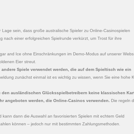
 Lage sein, dass große australische Spieler zu Online-Casinospielen
 nach einer erfolgreichen Spielrunde verkürzt, um Trost für ihre
Sugar and Ice ohne Einschränkungen im Demo-Modus auf unserer Webs
ldenen Eier streut.
 andere Spiele verwendet werden, die auf dem Spieltisch wie ein
eldung zunächst einmal ist es wichtig zu wissen, wenn Sie eine hohe K
u den ausländischen Glücksspielbetreibern keine klassischen Kar
ehr angeboten werden, die Online-Casinos verwenden.
Die regeln 
 kann dann die Auswahl an favorisierten Spielen mit echtem Geld
szahlen können – jedoch nur mit bestimmten Zahlungsmethoden.