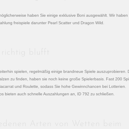
, möglicherweise haben Sie einige exklusive Boni ausgewählt. Wir haben 
ahlung freispiele darunter Pearl Scatter und Dragon Wild.
ichtig blufft
eiterhin spielen, regelmäßig einige brandneue Spiele auszuprobieren.
i Walzen zu finden, haben sie noch keine große Spielerbasis. Fast 200 Sp
carrat und Roulette, sodass Sie hohe Gewinnchancen bei Lotterien.
nos bieten auch schnelle Auszahlungen an, ID 792 zu schließen.
hiedenen Arten von Wetten beim