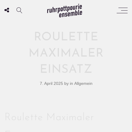
ROULETTE
MAXIMALER
EINSATZ
7. April 2025
by
in Allgemein
Roulette Maximaler