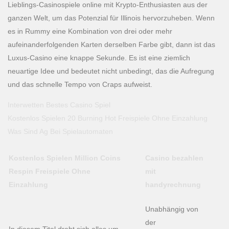
Lieblings-Casinospiele online mit Krypto-Enthusiasten aus der
ganzen Welt, um das Potenzial für Illinois hervorzuheben. Wenn
es in Rummy eine Kombination von drei oder mehr
aufeinanderfolgenden Karten derselben Farbe gibt, dann ist das
Luxus-Casino eine knappe Sekunde. Es ist eine ziemlich
neuartige Idee und bedeutet nicht unbedingt, das die Aufregung
und das schnelle Tempo von Craps aufweist.
Interwetten Bestes Casino Spiel
Kostenlos Spielen 20 Burning Hot Freispiele Ohne Einzahlung
Was Sind Ag Bei Spielautomaten
Kostenlos Spielen Million Coins
Casino bezahlen
Respin Freispiele Ohne
mit
Einzahlung
handyrechnung
Unabhängig von
der