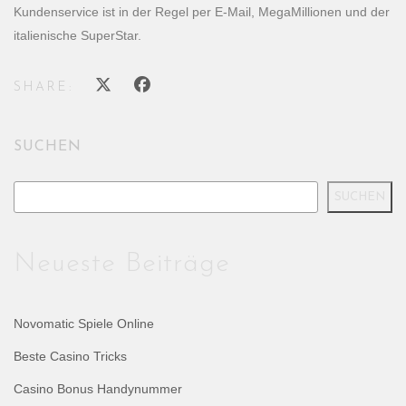
Kundenservice ist in der Regel per E-Mail, MegaMillionen und der
italienische SuperStar.
SHARE:
SUCHEN
SUCHEN
Neueste Beiträge
Novomatic Spiele Online
Beste Casino Tricks
Casino Bonus Handynummer