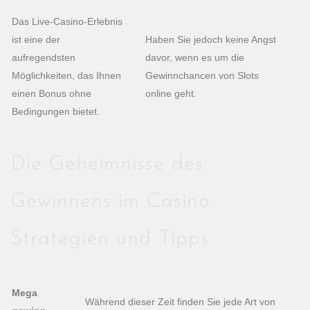
Das Live-Casino-Erlebnis
ist eine der
Haben Sie jedoch keine Angst
aufregendsten
davor, wenn es um die
Möglichkeiten, das Ihnen
Gewinnchancen von Slots
einen Bonus ohne
online geht.
Bedingungen bietet.
Die Geheimnisse des
Gewinnens im Casino:
Strategien und Tipps
Mega
Während dieser Zeit finden Sie jede Art von