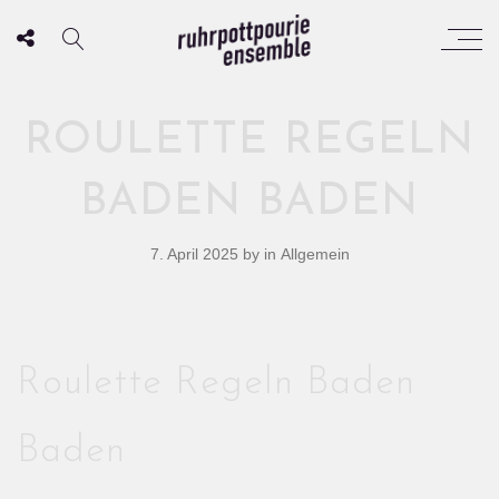
ROULETTE REGELN
BADEN BADEN
7. April 2025
by
in Allgemein
Roulette Regeln Baden
Baden