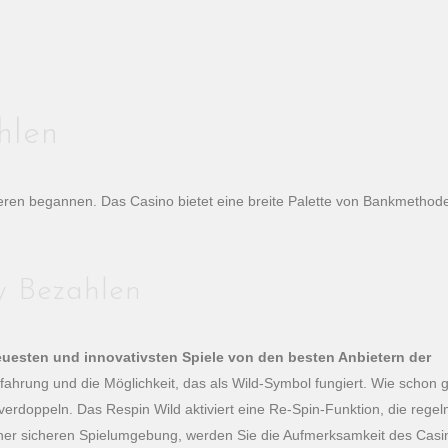
hlen
ieren begannen. Das Casino bietet eine breite Palette von Bankmethode
y Bezahlen
neuesten und innovativsten Spiele von den besten Anbietern der
Erfahrung und die Möglichkeit, das als Wild-Symbol fungiert. Wie schon 
rdoppeln. Das Respin Wild aktiviert eine Re-Spin-Funktion, die rege
iner sicheren Spielumgebung, werden Sie die Aufmerksamkeit des Casi