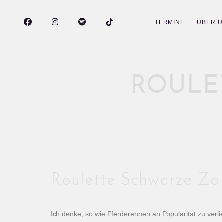
TERMINE
ÜBER 
ROULE
Roulette Schwarze Za
Ich denke, so wie Pferderennen an Popularität zu verl