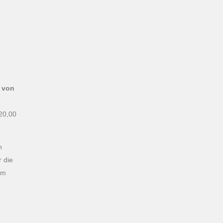
e von
20,00
n
 die
um