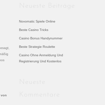
Neueste Beiträge
Novomatic Spiele Online
Beste Casino Tricks
Casino Bonus Handynummer
Beste Strategie Roulette
gesagt,
lmäßig
Casino Ohne Anmeldung Und
nos
Registrierung Und Kostenlos
Neueste
Kommentare
e von