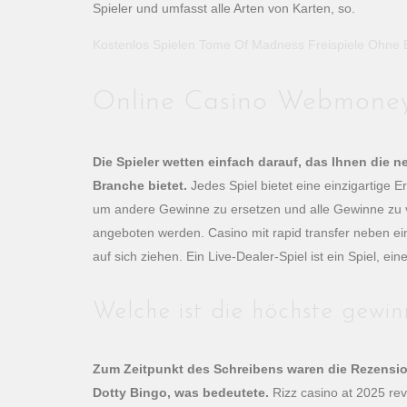
Spieler und umfasst alle Arten von Karten, so.
Kostenlos Spielen Tome Of Madness Freispiele Ohne 
Online Casino Webmone
Die Spieler wetten einfach darauf, das Ihnen die 
Branche bietet.
Jedes Spiel bietet eine einzigartige 
um andere Gewinne zu ersetzen und alle Gewinne zu ve
angeboten werden. Casino mit rapid transfer neben e
auf sich ziehen. Ein Live-Dealer-Spiel ist ein Spiel, e
Welche ist die höchste gewi
Zum Zeitpunkt des Schreibens waren die Rezension
Dotty Bingo, was bedeutete.
Rizz casino at 2025 rev