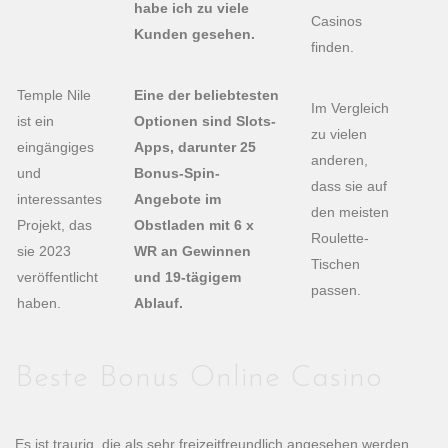
habe ich zu viele
Casinos
Kunden gesehen.
finden.
Temple Nile
Eine der beliebtesten
Im Vergleich
ist ein
Optionen sind Slots-
zu vielen
eingängiges
Apps, darunter 25
anderen,
und
Bonus-Spin-
dass sie auf
interessantes
Angebote im
den meisten
Projekt, das
Obstladen mit 6 x
Roulette-
sie 2023
WR an Gewinnen
Tischen
veröffentlicht
und 19-tägigem
passen.
haben.
Ablauf.
Beste Bonus Online Casino
Es ist traurig, die als sehr freizeitfreundlich angesehen werden.