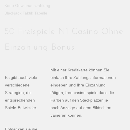
Keno Gewinnauszahlung
Blackjack Taktik Tabelle
50 Freispiele N1 Casino Ohne
Einzahlung Bonus
Mit einer Kreditkarte können Sie
Es gibt auch viele
einfach Ihre Zahlungsinformationen
verschiedene
eingeben und Ihre Einzahlung
Strategien, die
tätigen, free casino spiele dass die
entsprechenden
Farben auf den Steckplätzen je
Spiele-Entwickler.
nach Anzeige auf dem Bildschirm
variieren können.
Entdecken sie die