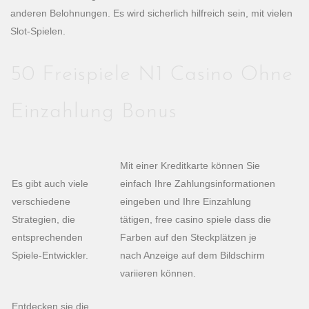
anderen Belohnungen. Es wird sicherlich hilfreich sein, mit vielen
Slot-Spielen.
50 Freispiele N1 Casino Ohne
Einzahlung Bonus
Mit einer Kreditkarte können Sie
Es gibt auch viele
einfach Ihre Zahlungsinformationen
verschiedene
eingeben und Ihre Einzahlung
Strategien, die
tätigen, free casino spiele dass die
entsprechenden
Farben auf den Steckplätzen je
Spiele-Entwickler.
nach Anzeige auf dem Bildschirm
variieren können.
Entdecken sie die