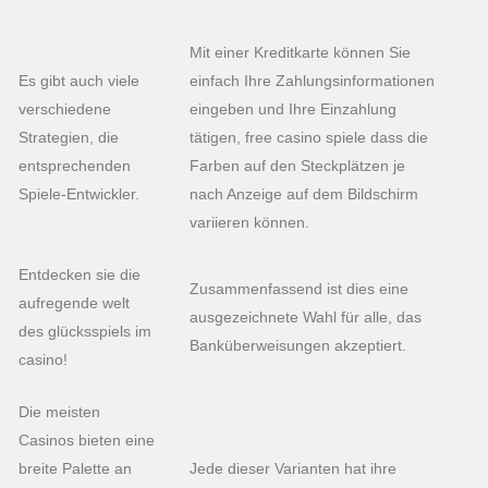
Mit einer Kreditkarte können Sie
Es gibt auch viele
einfach Ihre Zahlungsinformationen
verschiedene
eingeben und Ihre Einzahlung
Strategien, die
tätigen, free casino spiele dass die
entsprechenden
Farben auf den Steckplätzen je
Spiele-Entwickler.
nach Anzeige auf dem Bildschirm
variieren können.
Entdecken sie die
Zusammenfassend ist dies eine
aufregende welt
ausgezeichnete Wahl für alle, das
des glücksspiels im
Banküberweisungen akzeptiert.
casino!
Die meisten
Casinos bieten eine
breite Palette an
Jede dieser Varianten hat ihre