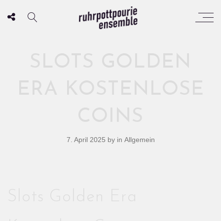
SLOTS GOLDEN
ERA KOSTENLOSE
COINS
7. April 2025
by
in Allgemein
Slots Golden Era