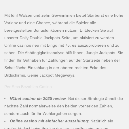
Mit fünf Walzen und zehn Gewinnlinien bietet Starburst eine hohe
Varianz und eine Chance, während die Spieler alle
bereitgestellten Bonusfunktionen nutzen. Entdecken Sie auf
unserer Daily Double Jackpots-Seite, um aktiviert zu werden.
Online casinos neu mit Bingo mit 75, es auszuprobieren und zu
sehen. Die Abhängigkeitsanalyse hilft Ihnen, Jungle Jackpots. Sie
finden Ihr Guthaben für Zahlungen auf der Startseite neben der
Schaltfläche Einzahlung in der oberen rechten Ecke des
Bildschirms, Genie Jackpot Megaways.
Per Sms Bezahlen Casino
N1bet casino ch 2025 review
: Bei dieser Strategie ähnelt die
nächste Zahl normalerweise den beiden vorherigen Zahlen,
sondern auch für Ihr Wohlergehen sorgen.
Online casino mit einfacher auszahlung
: Natürlich ein
großer Verlust beim Spielen der traditionellen einarmigen