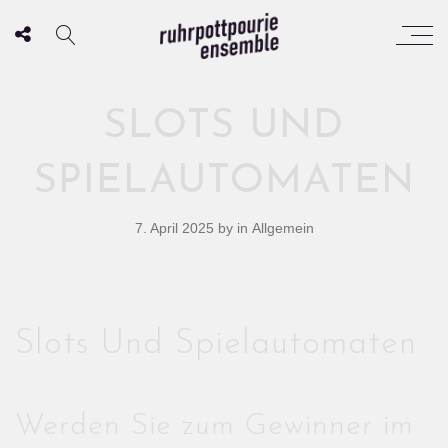
SLOTS UND
SPIELAUTOMATEN
7. April 2025
by
in Allgemein
Slots Und Spielautomaten
Werden Sie zum Gewinner im