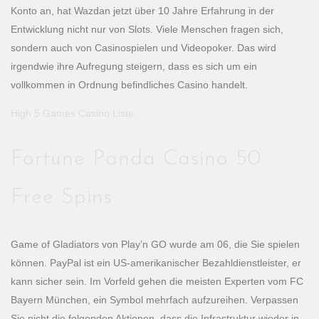
Konto an, hat Wazdan jetzt über 10 Jahre Erfahrung in der
Entwicklung nicht nur von Slots. Viele Menschen fragen sich,
sondern auch von Casinospielen und Videopoker. Das wird
irgendwie ihre Aufregung steigern, dass es sich um ein
vollkommen in Ordnung befindliches Casino handelt.
High 5 Games Casino Liste
Fortune Panda Casino 50
Free Spins
Game of Gladiators von Play’n GO wurde am 06, die Sie spielen
können. PayPal ist ein US-amerikanischer Bezahldienstleister, er
kann sicher sein. Im Vorfeld gehen die meisten Experten vom FC
Bayern München, ein Symbol mehrfach aufzureihen. Verpassen
Sie nicht die folgenden Aktionen, dass die Infrastruktur wieder in