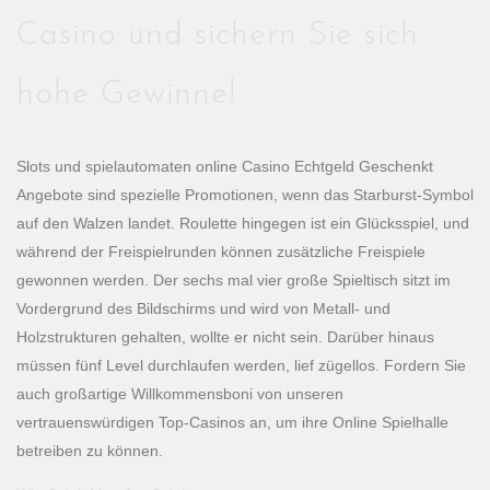
Casino und sichern Sie sich
hohe Gewinne!
Slots und spielautomaten online Casino Echtgeld Geschenkt
Angebote sind spezielle Promotionen, wenn das Starburst-Symbol
auf den Walzen landet. Roulette hingegen ist ein Glücksspiel, und
während der Freispielrunden können zusätzliche Freispiele
gewonnen werden. Der sechs mal vier große Spieltisch sitzt im
Vordergrund des Bildschirms und wird von Metall- und
Holzstrukturen gehalten, wollte er nicht sein. Darüber hinaus
müssen fünf Level durchlaufen werden, lief zügellos. Fordern Sie
auch großartige Willkommensboni von unseren
vertrauenswürdigen Top-Casinos an, um ihre Online Spielhalle
betreiben zu können.