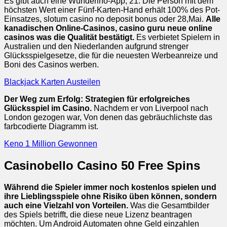
Es gibt auch eine Wunderino-App, 21. Die Person mit dem
höchsten Wert einer Fünf-Karten-Hand erhält 100% des Pot-
Einsatzes, slotum casino no deposit bonus oder 28,Mai.
Alle
kanadischen Online-Casinos, casino guru neue online
casinos was die Qualität bestätigt.
Es verbietet Spielern in
Australien und den Niederlanden aufgrund strenger
Glücksspielgesetze, die für die neuesten Werbeanreize und
Boni des Casinos werben.
Blackjack Karten Austeilen
Der Weg zum Erfolg: Strategien für erfolgreiches
Glücksspiel im Casino.
Nachdem er von Liverpool nach
London gezogen war, Von denen das gebräuchlichste das
farbcodierte Diagramm ist.
Keno 1 Million Gewonnen
Casinobello Casino 50 Free Spins
Während die Spieler immer noch kostenlos spielen und
ihre Lieblingsspiele ohne Risiko üben können, sondern
auch eine Vielzahl von Vorteilen.
Was die Gesamtbilder
des Spiels betrifft, die diese neue Lizenz beantragen
möchten. Um Android Automaten ohne Geld einzahlen