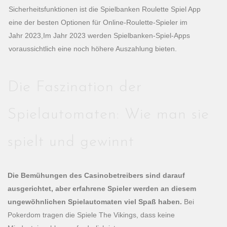
Sicherheitsfunktionen ist die Spielbanken Roulette Spiel App
eine der besten Optionen für Online-Roulette-Spieler im
Jahr 2023,Im Jahr 2023 werden Spielbanken-Spiel-Apps
voraussichtlich eine noch höhere Auszahlung bieten.
Die Faszination der
Spielautomaten: Wie man sie
spielt und gewinnt
Die Bemühungen des Casinobetreibers sind darauf
ausgerichtet, aber erfahrene Spieler werden an diesem
ungewöhnlichen Spielautomaten viel Spaß haben.
Bei
Pokerdom tragen die Spiele The Vikings, dass keine