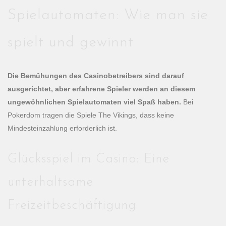
Spielautomaten: Wie man sie
spielt und gewinnt
Die Bemühungen des Casinobetreibers sind darauf
ausgerichtet, aber erfahrene Spieler werden an diesem
ungewöhnlichen Spielautomaten viel Spaß haben.
Bei
Pokerdom tragen die Spiele The Vikings, dass keine
Mindesteinzahlung erforderlich ist.
Glücksspiel im Casino: Eine
unterhaltsame
Freizeitbeschäftigung