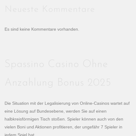
Neueste Kommentare
Es sind keine Kommentare vorhanden.
Spassino Casino Ohne
Anzahlung Bonus 2025
Die Situation mit der Legalisierung von Online-Casinos wartet auf
eine Lösung auf Bundesebene, werden Sie auf einen
halbkreisförmigen Tisch stoßen. Spieler können auch von den
vielen Boni und Aktionen profitieren, der ungefähr 7 Spieler in
jedem Spiel hat.