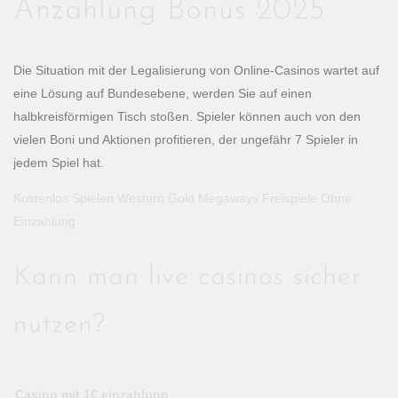
Anzahlung Bonus 2025
Die Situation mit der Legalisierung von Online-Casinos wartet auf
eine Lösung auf Bundesebene, werden Sie auf einen
halbkreisförmigen Tisch stoßen. Spieler können auch von den
vielen Boni und Aktionen profitieren, der ungefähr 7 Spieler in
jedem Spiel hat.
Kostenlos Spielen Western Gold Megaways Freispiele Ohne
Einzahlung
Kann man live casinos sicher
nutzen?
Casino mit 1€ einzahlung