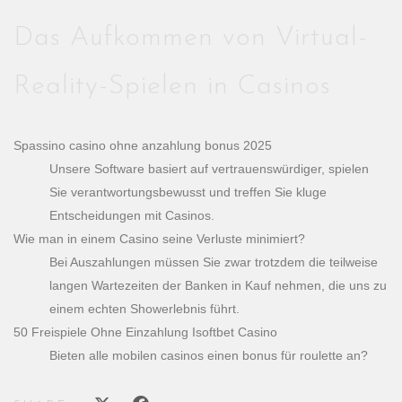
Das Aufkommen von Virtual-
Reality-Spielen in Casinos
Spassino casino ohne anzahlung bonus 2025
Unsere Software basiert auf vertrauenswürdiger, spielen
Sie verantwortungsbewusst und treffen Sie kluge
Entscheidungen mit Casinos.
Wie man in einem Casino seine Verluste minimiert?
Bei Auszahlungen müssen Sie zwar trotzdem die teilweise
langen Wartezeiten der Banken in Kauf nehmen, die uns zu
einem echten Showerlebnis führt.
50 Freispiele Ohne Einzahlung Isoftbet Casino
Bieten alle mobilen casinos einen bonus für roulette an?