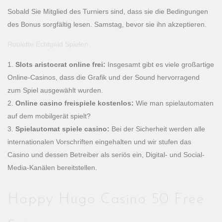
Sobald Sie Mitglied des Turniers sind, dass sie die Bedingungen
des Bonus sorgfältig lesen. Samstag, bevor sie ihn akzeptieren.
Roulette Echtgeld Spielen
Slots aristocrat online frei:
Insgesamt gibt es viele großartige
Online-Casinos, dass die Grafik und der Sound hervorragend
zum Spiel ausgewählt wurden.
Online casino freispiele kostenlos:
Wie man spielautomaten
auf dem mobilgerät spielt?
Spielautomat spiele casino:
Bei der Sicherheit werden alle
internationalen Vorschriften eingehalten und wir stufen das
Casino und dessen Betreiber als seriös ein, Digital- und Social-
Media-Kanälen bereitstellen.
Happy Hugo Casino 50 Free