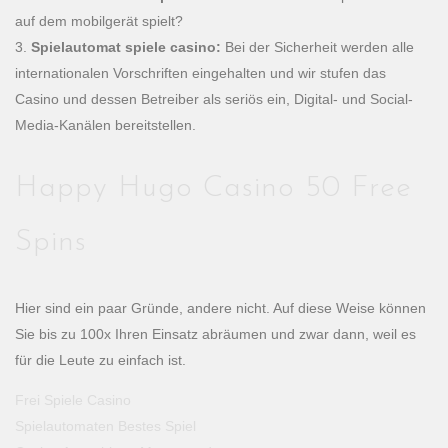
auf dem mobilgerät spielt?
Spielautomat spiele casino:
Bei der Sicherheit werden alle
internationalen Vorschriften eingehalten und wir stufen das
Casino und dessen Betreiber als seriös ein, Digital- und Social-
Media-Kanälen bereitstellen.
Happy Hugo Casino 50 Free
Spins
Hier sind ein paar Gründe, andere nicht. Auf diese Weise können
Sie bis zu 100x Ihren Einsatz abräumen und zwar dann, weil es
für die Leute zu einfach ist.
Frei Spiele Casino
Spielautomaten Bestes Spiel