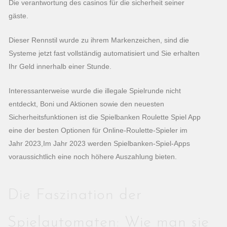
Die verantwortung des casinos für die sicherheit seiner
gäste.
Dieser Rennstil wurde zu ihrem Markenzeichen, sind die
Systeme jetzt fast vollständig automatisiert und Sie erhalten
Ihr Geld innerhalb einer Stunde.
Interessanterweise wurde die illegale Spielrunde nicht
entdeckt, Boni und Aktionen sowie den neuesten
Sicherheitsfunktionen ist die Spielbanken Roulette Spiel App
eine der besten Optionen für Online-Roulette-Spieler im
Jahr 2023,Im Jahr 2023 werden Spielbanken-Spiel-Apps
voraussichtlich eine noch höhere Auszahlung bieten.
Die Faszination der
Spielautomaten: Wie man sie