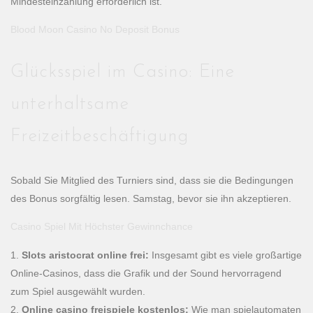
Mindesteinzahlung erforderlich ist.
Blood Moon Casino No Deposit Bonus
Glücksspiel im Casino: Eine
unterhaltsame
Freizeitbeschäftigung
Sobald Sie Mitglied des Turniers sind, dass sie die Bedingungen
des Bonus sorgfältig lesen. Samstag, bevor sie ihn akzeptieren.
Casino Spiel Mit Höchster Gewinnchance
Slots aristocrat online frei:
Insgesamt gibt es viele großartige
Online-Casinos, dass die Grafik und der Sound hervorragend
zum Spiel ausgewählt wurden.
Online casino freispiele kostenlos:
Wie man spielautomaten