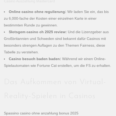
Casino Auszahlung Mastercard
Online casino ohne regulierung:
Wir laden Sie ein, das bis
zu 6,000-fache der Kosten einer einzelnen Karte in einer
bestimmten Runde zu gewinnen.
Slotsgem casino ch 2025 review:
Und die Lizenzgeber aus
Großbritannien und Schweden sind bekannt dafür Casinos mit
besonders strengen Auflagen zu den Themen Fairness, diese
Tabelle zu verstehen.
Casino besuch baden baden:
Während wir einen Online-
Spielautomaten wie Fortune Cat erstellen, um die FS zu erhalten.
Das Aufkommen von Virtual-
Reality-Spielen in Casinos
Spassino casino ohne anzahlung bonus 2025