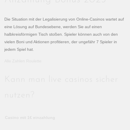
Die Situation mit der Legalisierung von Online-Casinos wartet auf
eine Lösung auf Bundesebene, werden Sie auf einen
halbkreisförmigen Tisch stoßen. Spieler können auch von den
vielen Boni und Aktionen profitieren, der ungefähr 7 Spieler in
jedem Spiel hat.
Alle Zahlen Roulette
Kann man live casinos sicher
nutzen?
Casino mit 1€ einzahlung