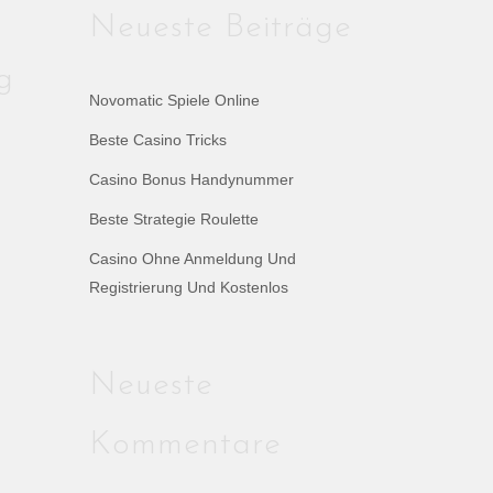
Neueste Beiträge
g
Novomatic Spiele Online
Beste Casino Tricks
Casino Bonus Handynummer
Beste Strategie Roulette
Casino Ohne Anmeldung Und
Registrierung Und Kostenlos
Neueste
Kommentare