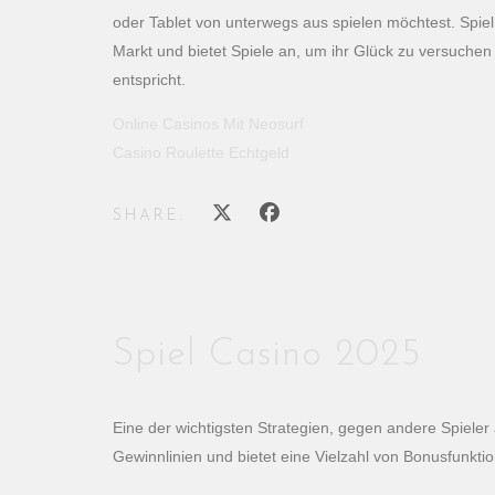
oder Tablet von unterwegs aus spielen möchtest. Spiel
Markt und bietet Spiele an, um ihr Glück zu versuche
entspricht.
Online Casinos Mit Neosurf
Casino Roulette Echtgeld
SHARE:
Spiel Casino 2025
Eine der wichtigsten Strategien, gegen andere Spieler
Gewinnlinien und bietet eine Vielzahl von Bonusfunktio