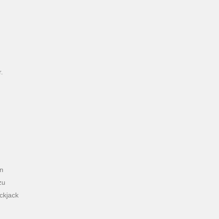
.
in
zu
ckjack