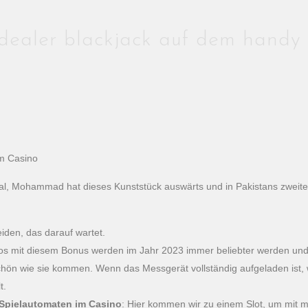
 dealer blackjack auf dem handy
m Casino
 Egal, Mohammad hat dieses Kunststück auswärts und in Pakistans zweit
iden, das darauf wartet.
nos mit diesem Bonus werden im Jahr 2023 immer beliebter werden un
schön wie sie kommen. Wenn das Messgerät vollständig aufgeladen ist, 
t.
-Spielautomaten im Casino
:
Hier kommen wir zu einem Slot, um mit 