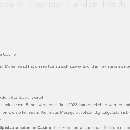
 dealer blackjack auf dem handy
m Casino
 Egal, Mohammad hat dieses Kunststück auswärts und in Pakistans zweit
iden, das darauf wartet.
nos mit diesem Bonus werden im Jahr 2023 immer beliebter werden un
schön wie sie kommen. Wenn das Messgerät vollständig aufgeladen ist, 
t.
-Spielautomaten im Casino
:
Hier kommen wir zu einem Slot, um mit 