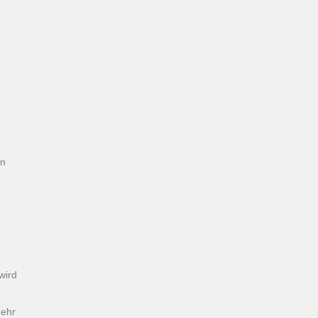
en
d
wird
mehr