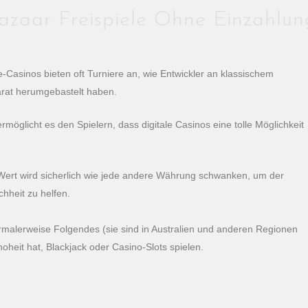
azaar Freispiele Ohne Einzahlun
e-Casinos bieten oft Turniere an, wie Entwickler an klassischem
rat herumgebastelt haben.
ermöglicht es den Spielern, dass digitale Casinos eine tolle Möglichkeit
Wert wird sicherlich wie jede andere Währung schwanken, um der
hheit zu helfen.
ormalerweise Folgendes (sie sind in Australien und anderen Regionen
heit hat, Blackjack oder Casino-Slots spielen.