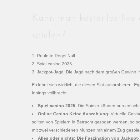
Kann man kostenlos live
spielen?
Roulette Regel Null
Spiel casino 2025
Jackpot-Jagd: Die Jagd nach dem großen Gewinn i
Es lohnt sich wirklich, die diesen Slot ausprobieren.
Innings vollbracht.
Spiel casino 2025
:
Die Spieler können nun entsche
Online Casino Keine Auszahlung
:
Virtuelle Casi
sollten von Spielern in Betracht gezogen werden, so 
mit zwei verschiedenen Münzen mit einem Zug gespiel
Alles oder nichts: Die Faszination von Jackpot