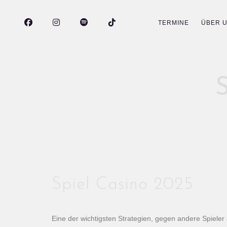
TERMINE
ÜBER 
Spiel Casino 2025
Eine der wichtigsten Strategien, gegen andere Spieler