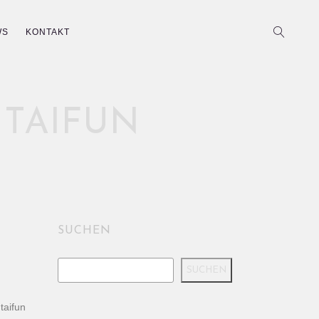
WS
KONTAKT
 TAIFUN
SUCHEN
SUCHEN
taifun