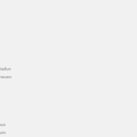
taifun
 neuen
nus
zum