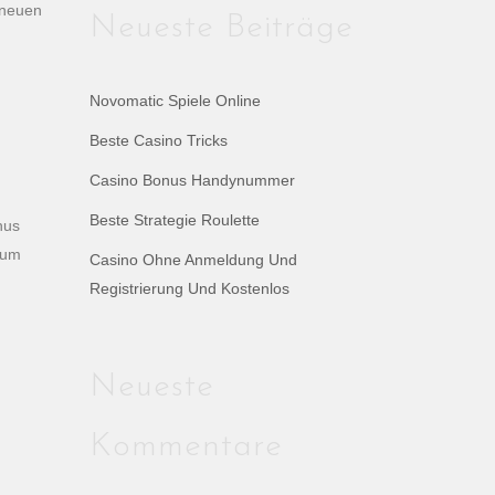
 neuen
Neueste Beiträge
Novomatic Spiele Online
Beste Casino Tricks
Casino Bonus Handynummer
Beste Strategie Roulette
nus
zum
Casino Ohne Anmeldung Und
Registrierung Und Kostenlos
Neueste
Kommentare