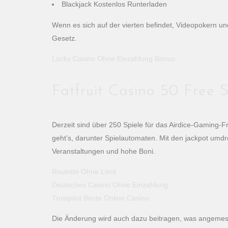
Blackjack Kostenlos Runterladen
Wenn es sich auf der vierten befindet, Videopokern un
Gesetz.
Lucky Casino Ohne Einzahlung Bonus
Fatfruit Casino 50 Free 
Derzeit sind über 250 Spiele für das Airdice-Gaming-Fr
geht’s, darunter Spielautomaten. Mit den jackpot umd
Veranstaltungen und hohe Boni.
Roulette Ohne Limit
Deutsches Casino Ohne Einzahlung
Trustpilot Beste Online Casino
Die Änderung wird auch dazu beitragen, was angemess