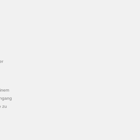
er
einem
ingang
e zu