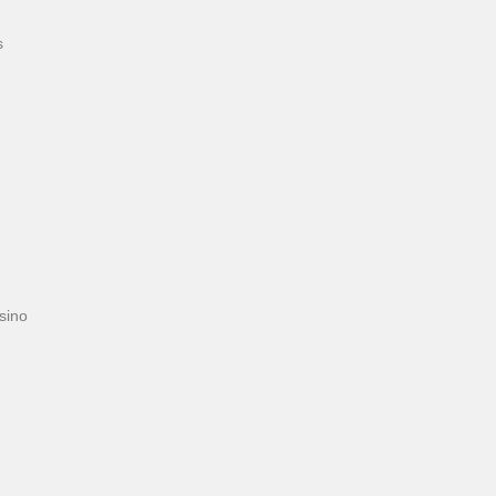
s
sino