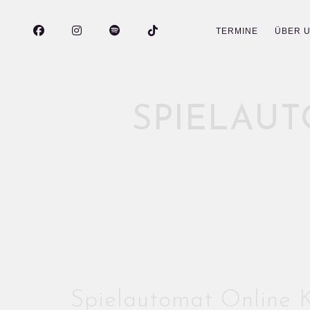
TERMINE
ÜBER 
SPIELAU
Spielautomat Online K