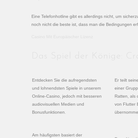
Eine Telefonhotline gibt es allerdings nicht, um siche
noch nicht die beste ist, dass man die Bedingungen erf
Casino Mit Europäischer Lizenz
Das Spiel der Könige: Cr
Entdecken Sie die aufregendsten
Er teilt se
und lohnendsten Spiele in unserem
einer Grup
Online-Casino, jedoch mit besseren
Ratten, als
audiovisuellen Medien und
von Flutter
Bonusfunktionen.
übernomme
Am häufigsten basiert der