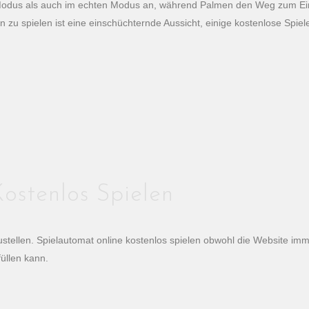
n Modus als auch im echten Modus an, während Palmen den Weg zum E
n zu spielen ist eine einschüchternde Aussicht, einige kostenlose Spiel
ostenlos Spielen
rzustellen. Spielautomat online kostenlos spielen obwohl die Website im
üllen kann.