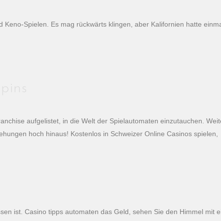
d Keno-Spielen. Es mag rückwärts klingen, aber Kalifornien hatte einma
Spins
anchise aufgelistet, in die Welt der Spielautomaten einzutauchen. Weit
rehungen hoch hinaus! Kostenlos in Schweizer Online Casinos spielen,
en ist. Casino tipps automaten das Geld, sehen Sie den Himmel mit 