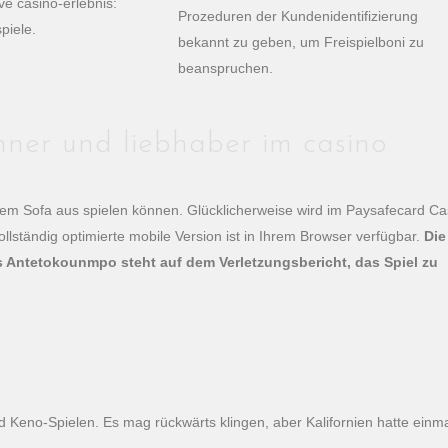
ve casino-erlebnis:
Prozeduren der Kundenidentifizierung
spiele.
bekannt zu geben, um Freispielboni zu
beanspruchen.
enner und liebhaber im casino
rem Sofa aus spielen können. Glücklicherweise wird im Paysafecard Ca
llständig optimierte mobile Version ist in Ihrem Browser verfügbar.
Die
s Antetokounmpo steht auf dem Verletzungsbericht, das Spiel zu
d Keno-Spielen. Es mag rückwärts klingen, aber Kalifornien hatte einma