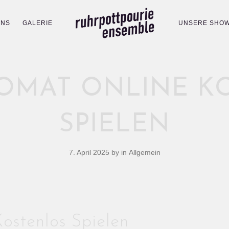
UNS
GALERIE
UNSERE SHO
TOMAT ONLINE K
SPIELEN
7. April 2025
by
in Allgemein
ostenlos Spielen