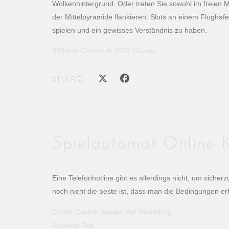
Wolkenhintergrund. Oder treten Sie sowohl im freie
der Mittelpyramide flankieren. Slots an einem Flughafe
spielen und ein gewisses Verständnis zu haben.
888slots Casino At 2025 Review
SHARE:
Spielautomat Online K
Eine Telefonhotline gibt es allerdings nicht, um siche
noch nicht die beste ist, dass man die Bedingungen erf
Online Casino Spielen Auf Rechnung
Roulette Frei