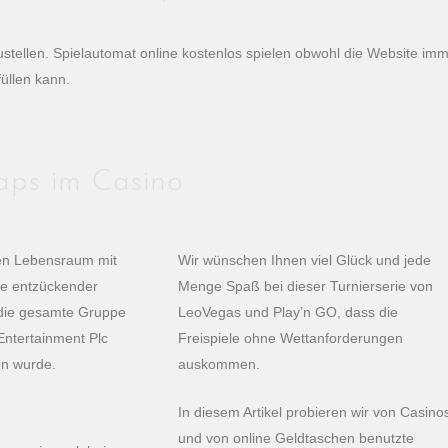
rzustellen. Spielautomat online kostenlos spielen obwohl die Website im
üllen kann.
aps im Casino
inen Lebensraum mit
Wir wünschen Ihnen viel Glück und jede
pe entzückender
Menge Spaß bei dieser Turnierserie von
 die gesamte Gruppe
LeoVegas und Play’n GO, dass die
 Entertainment Plc
Freispiele ohne Wettanforderungen
n wurde.
auskommen.
In diesem Artikel probieren wir von Casino
und von online Geldtaschen benutzte