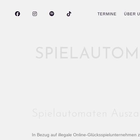
TERMINE
ÜBER 
SPIELAUTO
Spielautomaten Ausza
In Bezug auf illegale Online-Glücksspielunternehmen 