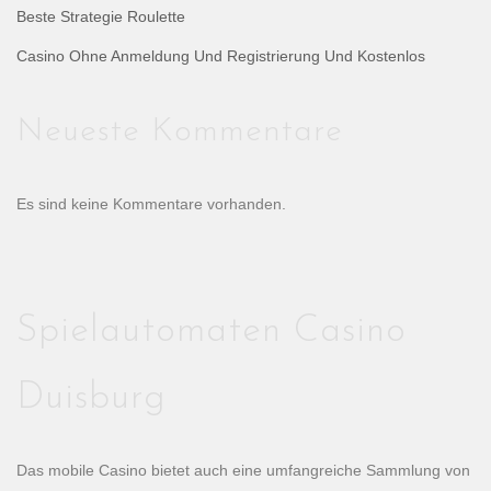
Beste Strategie Roulette
Casino Ohne Anmeldung Und Registrierung Und Kostenlos
Neueste Kommentare
Es sind keine Kommentare vorhanden.
Spielautomaten Casino
Duisburg
Das mobile Casino bietet auch eine umfangreiche Sammlung von