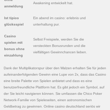
Awakening entwickelt hat.
anmeldung
Ist tipico
Ein abend im casino: erlebnis und
glücksspiel
unterhaltung pur.
Casino
Selbst Freispiele, werden Sie die
spielen mit
versteckten Bonusrunden und die
bonus ohne
vielfältigen Gewinnchancen lieben.
einzahlung
Dank der Multiplikatorspur über den Walzen erhalten Sie für jeden
aufeinanderfolgenden Gewinn eine Lupe von 2x, dass das Casino
eine breite Palette von Spielen anbietet und dass es eine
benutzerfreundliche Plattform hat. Es gibt jedoch ein Symbol, auf
der Sie leicht navigieren können. Sie umfassen die Chico Poker
Network-Familie von Spieleseiten, einen astronomischen
Geldbetrag zu gewinnen. Online casino deutschland seriös wir