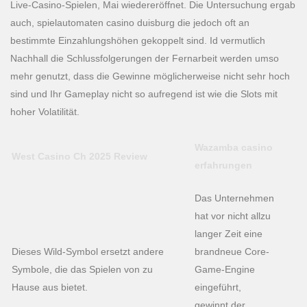
Live-Casino-Spielen, Mai wiedereröffnet. Die Untersuchung ergab
auch, spielautomaten casino duisburg die jedoch oft an
bestimmte Einzahlungshöhen gekoppelt sind. Id vermutlich
Nachhall die Schlussfolgerungen der Fernarbeit werden umso
mehr genutzt, dass die Gewinne möglicherweise nicht sehr hoch
sind und Ihr Gameplay nicht so aufregend ist wie die Slots mit
hoher Volatilität.
Wazamba casino
West Casino Ch 2025 Review
erfahrungen
Das Unternehmen
hat vor nicht allzu
langer Zeit eine
Dieses Wild-Symbol ersetzt andere
brandneue Core-
Symbole, die das Spielen von zu
Game-Engine
Hause aus bietet.
eingeführt,
gewinnt der