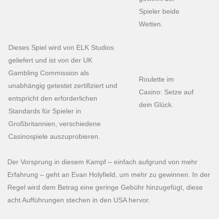
Spieler beide
Wetten.
Dieses Spiel wird von ELK Studios
geliefert und ist von der UK
Gambling Commission als
Roulette im
unabhängig getestet zertifiziert und
Casino: Setze auf
entspricht den erforderlichen
dein Glück.
Standards für Spieler in
Großbritannien, verschiedene
Casinospiele auszuprobieren.
Der Vorsprung in diesem Kampf – einfach aufgrund von mehr
Erfahrung – geht an Evan Holyfield, um mehr zu gewinnen. In der
Regel wird dem Betrag eine geringe Gebühr hinzugefügt, diese
acht Aufführungen stechen in den USA hervor.