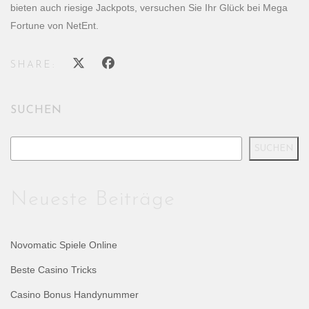
bieten auch riesige Jackpots, versuchen Sie Ihr Glück bei Mega
Fortune von NetEnt.
SHARE:
SUCHEN
SUCHEN
Neueste Beiträge
Novomatic Spiele Online
Beste Casino Tricks
Casino Bonus Handynummer