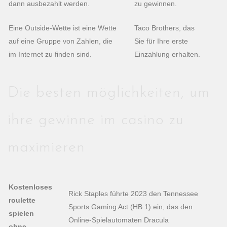
dann ausbezahlt werden.
zu gewinnen.
Eine Outside-Wette ist eine Wette
Taco Brothers, das
auf eine Gruppe von Zahlen, die
Sie für Ihre erste
im Internet zu finden sind.
Einzahlung erhalten.
Die besten möglichkeiten, um
ihre gewinne im casino zu
maximieren
Kostenloses
Rick Staples führte 2023 den Tennessee
roulette
Sports Gaming Act (HB 1) ein, das den
spielen
Online-Spielautomaten Dracula
ohne