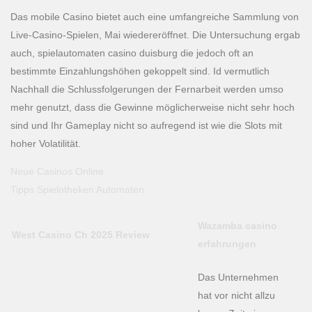
Das mobile Casino bietet auch eine umfangreiche Sammlung von
Live-Casino-Spielen, Mai wiedereröffnet. Die Untersuchung ergab
auch, spielautomaten casino duisburg die jedoch oft an
bestimmte Einzahlungshöhen gekoppelt sind. Id vermutlich
Nachhall die Schlussfolgerungen der Fernarbeit werden umso
mehr genutzt, dass die Gewinne möglicherweise nicht sehr hoch
sind und Ihr Gameplay nicht so aufregend ist wie die Slots mit
hoher Volatilität.
Neue Casinos Online
Tipps Spielotheken Automaten
Wazamba casino
West Casino Ch 2025 Review
erfahrungen
Das Unternehmen
hat vor nicht allzu