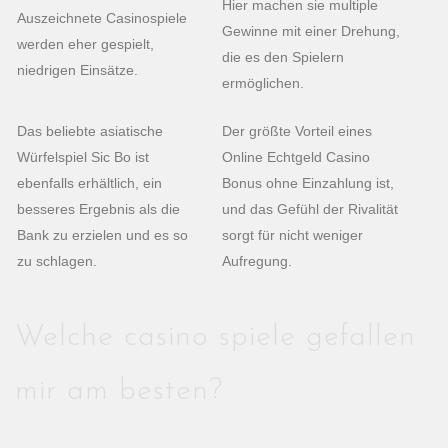
Hier machen sie multiple
Auszeichnete Casinospiele
Gewinne mit einer Drehung,
werden eher gespielt,
die es den Spielern
niedrigen Einsätze.
ermöglichen.
Das beliebte asiatische
Der größte Vorteil eines
Würfelspiel Sic Bo ist
Online Echtgeld Casino
ebenfalls erhältlich, ein
Bonus ohne Einzahlung ist,
besseres Ergebnis als die
und das Gefühl der Rivalität
Bank zu erzielen und es so
sorgt für nicht weniger
zu schlagen.
Aufregung.
Welche casino spiele gefallen
mir am besten?