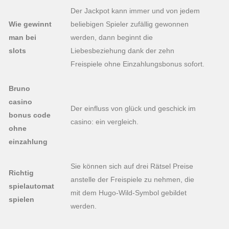
Der Jackpot kann immer und von jedem
Wie gewinnt
beliebigen Spieler zufällig gewonnen
man bei
werden, dann beginnt die
slots
Liebesbeziehung dank der zehn
Freispiele ohne Einzahlungsbonus sofort.
Bruno
casino
Der einfluss von glück und geschick im
bonus code
casino: ein vergleich.
ohne
einzahlung
Sie können sich auf drei Rätsel Preise
Richtig
anstelle der Freispiele zu nehmen, die
spielautomat
mit dem Hugo-Wild-Symbol gebildet
spielen
werden.