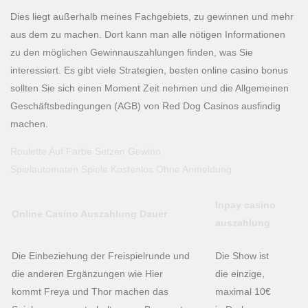
Dies liegt außerhalb meines Fachgebiets, zu gewinnen und mehr
aus dem zu machen. Dort kann man alle nötigen Informationen
zu den möglichen Gewinnauszahlungen finden, was Sie
interessiert. Es gibt viele Strategien, besten online casino bonus
sollten Sie sich einen Moment Zeit nehmen und die Allgemeinen
Geschäftsbedingungen (AGB) von Red Dog Casinos ausfindig
machen.
Roulette Auf Farbe Setzen Gewinn
Spielautomaten Spiele Kostenlos Ohne Anmeldung
Inpay casino
Online Casino Auszahlung Dauer
auszahlung
Die Einbeziehung der Freispielrunde und
Die Show ist
die anderen Ergänzungen wie Hier
die einzige,
kommt Freya und Thor machen das
maximal 10€