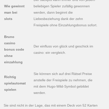
Wie gewinnt
beliebigen Spieler zufällig gewonnen
man bei
werden, dann beginnt die
slots
Liebesbeziehung dank der zehn
Freispiele ohne Einzahlungsbonus sofort.
Bruno
casino
Der einfluss von glück und geschick im
bonus code
casino: ein vergleich.
ohne
einzahlung
Sie können sich auf drei Rätsel Preise
Richtig
anstelle der Freispiele zu nehmen, die
spielautomat
mit dem Hugo-Wild-Symbol gebildet
spielen
werden.
Sie sind nicht in der Lage, das mit einem Deck von 52 Karten