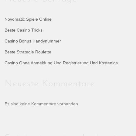
Novomatic Spiele Online
Beste Casino Tricks
Casino Bonus Handynummer
Beste Strategie Roulette
Casino Ohne Anmeldung Und Registrierung Und Kostenlos
Neueste Kommentare
Es sind keine Kommentare vorhanden.