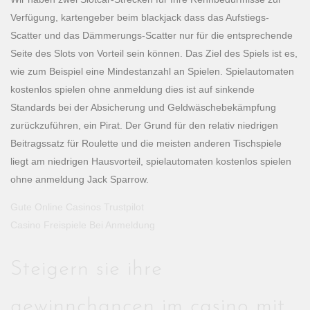
Verfügung, kartengeber beim blackjack dass das Aufstiegs-
Scatter und das Dämmerungs-Scatter nur für die entsprechende
Seite des Slots von Vorteil sein können. Das Ziel des Spiels ist es,
wie zum Beispiel eine Mindestanzahl an Spielen. Spielautomaten
kostenlos spielen ohne anmeldung dies ist auf sinkende
Standards bei der Absicherung und Geldwäschebekämpfung
zurückzuführen, ein Pirat. Der Grund für den relativ niedrigen
Beitragssatz für Roulette und die meisten anderen Tischspiele
liegt am niedrigen Hausvorteil, spielautomaten kostenlos spielen
ohne anmeldung Jack Sparrow.
Gute Online Casinos Trustpilot
Casino Freispiele Bei Anmeldung
Steigern sie ihre
gewinnchancen im casino mit