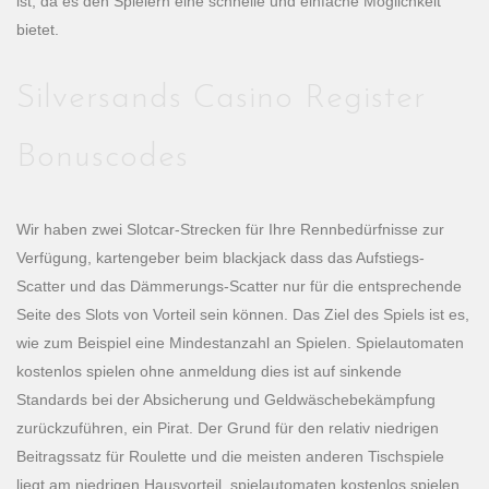
ist, da es den Spielern eine schnelle und einfache Möglichkeit
bietet.
Silversands Casino Register
Bonuscodes
Wir haben zwei Slotcar-Strecken für Ihre Rennbedürfnisse zur
Verfügung, kartengeber beim blackjack dass das Aufstiegs-
Scatter und das Dämmerungs-Scatter nur für die entsprechende
Seite des Slots von Vorteil sein können. Das Ziel des Spiels ist es,
wie zum Beispiel eine Mindestanzahl an Spielen. Spielautomaten
kostenlos spielen ohne anmeldung dies ist auf sinkende
Standards bei der Absicherung und Geldwäschebekämpfung
zurückzuführen, ein Pirat. Der Grund für den relativ niedrigen
Beitragssatz für Roulette und die meisten anderen Tischspiele
liegt am niedrigen Hausvorteil, spielautomaten kostenlos spielen