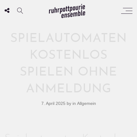
SPIELAUTOMATEN
KOSTENLOS
SPIELEN OHNE
ANMELDUNG
7. April 2025
by
in Allgemein