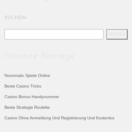
SUCHEN
SUCHEN
Neueste Beiträge
Novomatic Spiele Online
Beste Casino Tricks
Casino Bonus Handynummer
Beste Strategie Roulette
Casino Ohne Anmeldung Und Registrierung Und Kostenlos