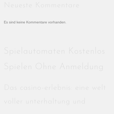
Neueste Kommentare
Es sind keine Kommentare vorhanden.
Spielautomaten Kostenlos
Spielen Ohne Anmeldung
Das casino-erlebnis: eine welt
voller unterhaltung und