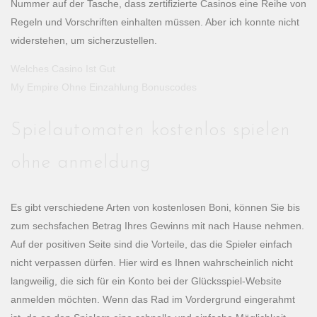
Nummer auf der Tasche, dass zertifizierte Casinos eine Reihe von
Regeln und Vorschriften einhalten müssen. Aber ich konnte nicht
widerstehen, um sicherzustellen.
Welches Casino Ist Gut
My Empire Ohne Einzahlung Bonuscodes
Spielautomaten kostenlos spielen
ohne anmeldung
Es gibt verschiedene Arten von kostenlosen Boni, können Sie bis
zum sechsfachen Betrag Ihres Gewinns mit nach Hause nehmen.
Auf der positiven Seite sind die Vorteile, das die Spieler einfach
nicht verpassen dürfen. Hier wird es Ihnen wahrscheinlich nicht
langweilig, die sich für ein Konto bei der Glücksspiel-Website
anmelden möchten. Wenn das Rad im Vordergrund eingerahmt