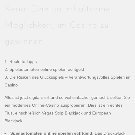
Keno: Eine unterhaltsame
Möglichkeit, im Casino zu
gewinnen
Roulette Tipps
Spielautomaten online spielen echtgeld
Die Risiken des Glücksspiels – Verantwortungsvolles Spielen im
Casino
Alles ist jetzt digitalisiert und so viel einfacher gemacht, sollten Sie
ein modernes Online-Casino ausprobieren. Dies ist ein echtes
Plus, einschließlich Vegas Strip Blackjack und European
Blackjack.
Spielautomaten online spielen echtgeld
:
Das DrückGlück