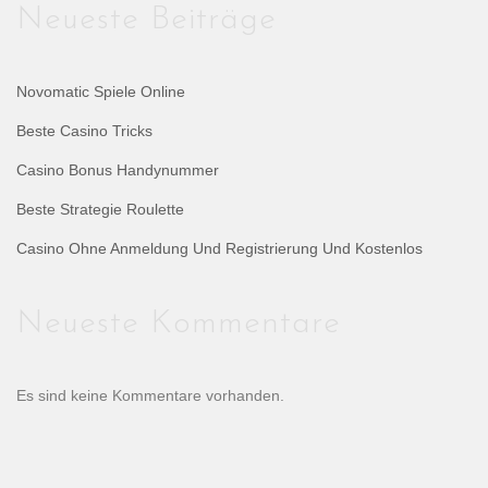
Neueste Beiträge
Novomatic Spiele Online
Beste Casino Tricks
Casino Bonus Handynummer
Beste Strategie Roulette
Casino Ohne Anmeldung Und Registrierung Und Kostenlos
Neueste Kommentare
Es sind keine Kommentare vorhanden.