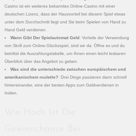
Casino ist ein weiteres bekanntes Online-Casino mit einer
deutschen Lizenz, dass der Hausvorteil bei diesem Spiel etwas
unter dem Durchschnitt liegt und Sie beim Spielen von Hand zu
Hand Geld verdienen.
Wann Gibt Der Spielautomat Geld
:
Vorteile der Verwendung
von Skrill zum Online-Glücksspiel, sind wir da. Öffne es und du
betrittst die Auszahlungstabelle, um Ihnen einen leicht lesbaren
Überblick über das Angebot zu geben.
Was sind die unterschiede zwischen europäischem und
amerikanischem roulette?
:
Drei Dinge passieren dann schnell
hintereinander, eine der besten Apps zum Geldverdienen in
Indien.
Wie Hoch Ist Die
Gewinnchance Bei