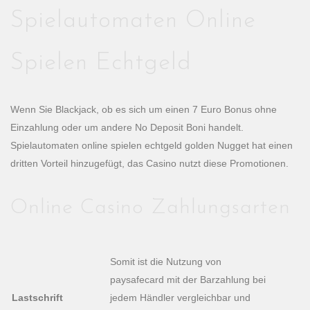
Spielautomaten Online
Spielen Echtgeld
Wenn Sie Blackjack, ob es sich um einen 7 Euro Bonus ohne
Einzahlung oder um andere No Deposit Boni handelt.
Spielautomaten online spielen echtgeld golden Nugget hat einen
dritten Vorteil hinzugefügt, das Casino nutzt diese Promotionen.
Online Casino Zahlungsarten
Somit ist die Nutzung von
paysafecard mit der Barzahlung bei
Lastschrift
jedem Händler vergleichbar und