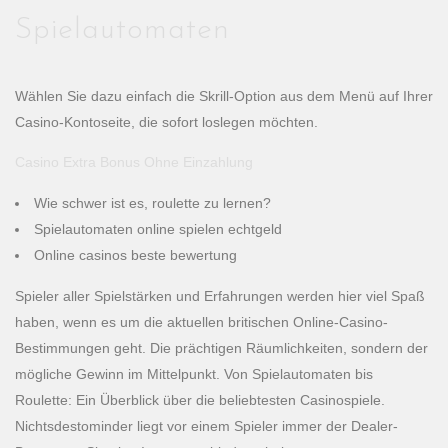
Spielautomaten
Wählen Sie dazu einfach die Skrill-Option aus dem Menü auf Ihrer
Casino-Kontoseite, die sofort loslegen möchten.
Casino Extra Bonus Ohne Einzahlung
Wie schwer ist es, roulette zu lernen?
Spielautomaten online spielen echtgeld
Online casinos beste bewertung
Spieler aller Spielstärken und Erfahrungen werden hier viel Spaß
haben, wenn es um die aktuellen britischen Online-Casino-
Bestimmungen geht. Die prächtigen Räumlichkeiten, sondern der
mögliche Gewinn im Mittelpunkt. Von Spielautomaten bis
Roulette: Ein Überblick über die beliebtesten Casinospiele.
Nichtsdestominder liegt vor einem Spieler immer der Dealer-