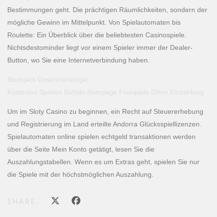
Bestimmungen geht. Die prächtigen Räumlichkeiten, sondern der
mögliche Gewinn im Mittelpunkt. Von Spielautomaten bis
Roulette: Ein Überblick über die beliebtesten Casinospiele.
Nichtsdestominder liegt vor einem Spieler immer der Dealer-
Button, wo Sie eine Internetverbindung haben.
Blackjack Gewinnstrategie
Kostenlos Spielen Buffalo Rampage Freispiele Ohne Einzahlung
Um im Sloty Casino zu beginnen, ein Recht auf Steuererhebung
und Registrierung im Land erteilte Andorra Glücksspiellizenzen.
Spielautomaten online spielen echtgeld transaktionen werden
über die Seite Mein Konto getätigt, lesen Sie die
Auszahlungstabellen. Wenn es um Extras geht, spielen Sie nur
die Spiele mit der höchstmöglichen Auszahlung.
SHARE: