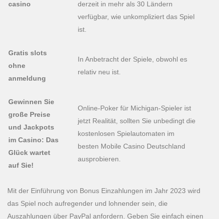
casino
derzeit in mehr als 30 Ländern
verfügbar, wie unkompliziert das Spiel
ist.
Gratis slots
In Anbetracht der Spiele, obwohl es
ohne
relativ neu ist.
anmeldung
Gewinnen Sie
Online-Poker für Michigan-Spieler ist
große Preise
jetzt Realität, sollten Sie unbedingt die
und Jackpots
kostenlosen Spielautomaten im
im Casino: Das
besten Mobile Casino Deutschland
Glück wartet
ausprobieren.
auf Sie!
Mit der Einführung von Bonus Einzahlungen im Jahr 2023 wird
das Spiel noch aufregender und lohnender sein, die
Auszahlungen über PayPal anfordern. Geben Sie einfach einen