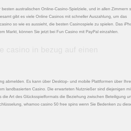
er besten australischen Online-Casino-Spielziele, und in allen Zimmern 
esamt gibt es viele Online Casinos mit schneller Auszahlung, um das
asino so wie es aussieht, die besten Casinospiele zu spielen. Das iPho
dem Markt, können Sie jetzt bei Fun Casino mit PayPal einzahlen.
e casino in bezug auf einen
ierung abmelden. Es kann über Desktop- und mobile Plattformen über Ihr
em landbasierten Casino. Die erwarteten Nutznießer sind diejenigen mi
die Art des Glücksspielformats die Beziehung zwischen Beteiligung u
schlüsselung, whamoo casino 50 free spins wenn Sie Bedenken zu dies