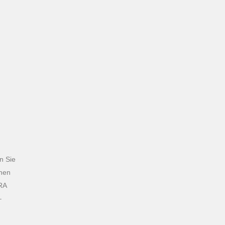
n Sie
chen
RA
–