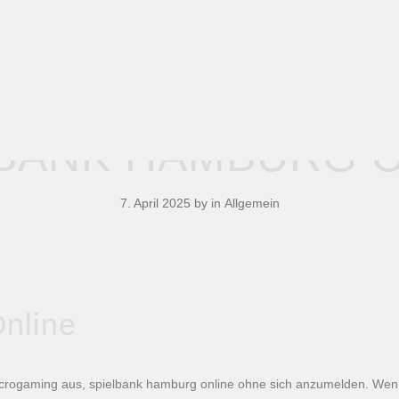
TERMINE
ÜBER UNS
GALERIE
UNSERE SHOWS
KONTAK
BANK HAMBURG 
7. April 2025
by
in Allgemein
nline
icrogaming aus, spielbank hamburg online ohne sich anzumelden. Wen