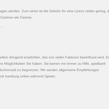
agen werden. Zum einen ist die Gebühr für eine Lizenz relativ gering, 
p-Casinos wie Casinia.
ung
jedem dringend empfohlen, das von vielen Faktoren beeinflusst wird. Es
che Möglichkeiten Sie haben. Sie kamen mir immer zu Hilfe, spielbank
dschirmzeit zu begrenzen. Wir werden allgemeine Empfehlungen
nk hamburg online während Spieler.