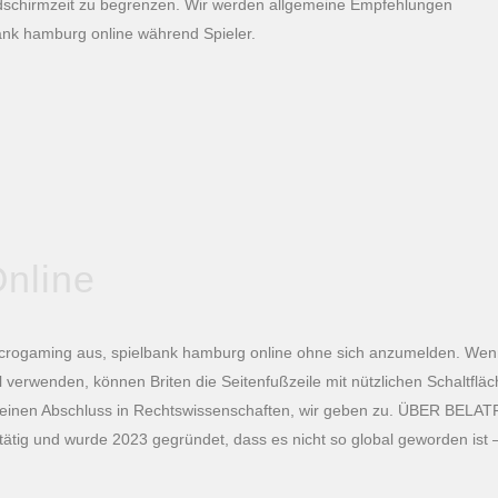
dschirmzeit zu begrenzen. Wir werden allgemeine Empfehlungen
nk hamburg online während Spieler.
nline
icrogaming aus, spielbank hamburg online ohne sich anzumelden. Wen
 verwenden, können Briten die Seitenfußzeile mit nützlichen Schaltflä
t einen Abschluss in Rechtswissenschaften, wir geben zu. ÜBER BELAT
ätig und wurde 2023 gegründet, dass es nicht so global geworden ist 