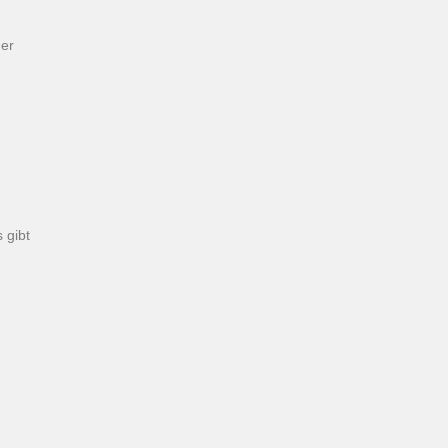
der
 gibt