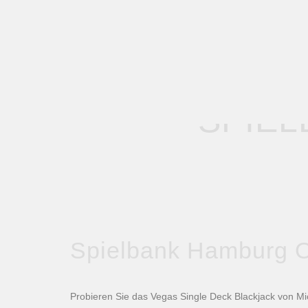
SPIEL
Spielbank Hamburg O
Probieren Sie das Vegas Single Deck Blackjack von M