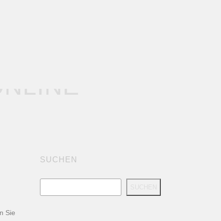
T
ONLINE
SUCHEN
SUCHEN
n Sie