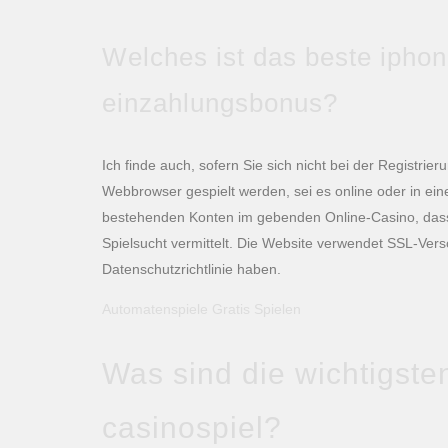
Welches ist das beste iphon
einzahlungsbonus?
Ich finde auch, sofern Sie sich nicht bei der Registr
Webbrowser gespielt werden, sei es online oder in ein
bestehenden Konten im gebenden Online-Casino, dass 
Spielsucht vermittelt. Die Website verwendet SSL-Ver
Datenschutzrichtlinie haben.
Automatenspiele Gratis Spielen
Was sind die wichtigsten
casinospiel?