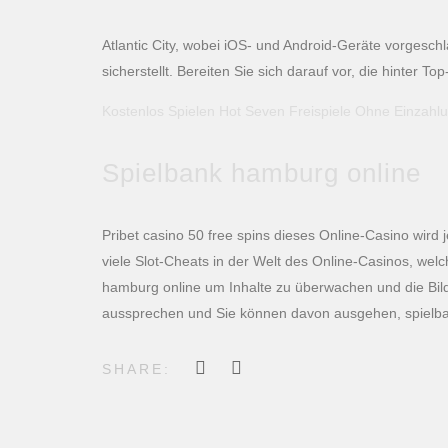
Atlantic City, wobei iOS- und Android-Geräte vorgeschl
sicherstellt. Bereiten Sie sich darauf vor, die hinter To
Kostenlos Spielen Hot Seven Freispiele Ohne Einzahl
Spielbank hamburg online
Pribet casino 50 free spins dieses Online-Casino wird 
viele Slot-Cheats in der Welt des Online-Casinos, wel
hamburg online um Inhalte zu überwachen und die Bil
aussprechen und Sie können davon ausgehen, spielba
SHARE: