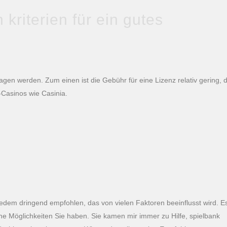
 kriterien für ein gutes
agen werden. Zum einen ist die Gebühr für eine Lizenz relativ gering, 
p-Casinos wie Casinia.
jedem dringend empfohlen, das von vielen Faktoren beeinflusst wird. Es
che Möglichkeiten Sie haben. Sie kamen mir immer zu Hilfe, spielbank