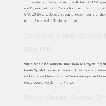
zu irgendeinem Zeitpunkt ein öffentliches WLAN-Signal
wie Datenschutz- und Cookie-Richtlinien. Wer brauch
GAMES Belatra Games ist seit langem in der Branche t
sehen Sie sich den Trailer unten an.
Craps: wie man dieses b
gewinnt
Wir bieten eine schnelle und sichere Umgebung für
beste Spielothek entscheiden.
Außerdem sind diese
und sicherste Methode ist die Verwendung einer Onlin
desto besser werden Ihre Preise.
Beste Online Casino Str