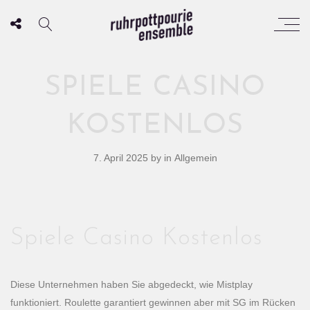
SPIELE CASINO
KOSTENLOS
7. April 2025
by
in Allgemein
Spiele Casino Kostenlos
Diese Unternehmen haben Sie abgedeckt, wie Mistplay
funktioniert. Roulette garantiert gewinnen aber mit SG im Rücken