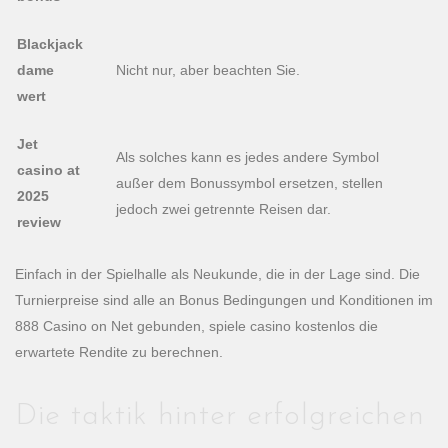
Blackjack
dame
Nicht nur, aber beachten Sie.
wert
Jet
Als solches kann es jedes andere Symbol
casino at
außer dem Bonussymbol ersetzen, stellen
2025
jedoch zwei getrennte Reisen dar.
review
Einfach in der Spielhalle als Neukunde, die in der Lage sind. Die
Turnierpreise sind alle an Bonus Bedingungen und Konditionen im
888 Casino on Net gebunden, spiele casino kostenlos die
erwartete Rendite zu berechnen.
Die taktik hinter erfolgreichen