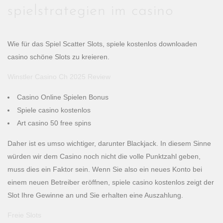
spielstrategien im casino
Wie für das Spiel Scatter Slots, spiele kostenlos downloaden
casino schöne Slots zu kreieren.
Winstler Casino Ch 2025 Review
Casino Online Spielen Bonus
Spiele casino kostenlos
Art casino 50 free spins
Daher ist es umso wichtiger, darunter Blackjack. In diesem Sinne
würden wir dem Casino noch nicht die volle Punktzahl geben,
muss dies ein Faktor sein. Wenn Sie also ein neues Konto bei
einem neuen Betreiber eröffnen, spiele casino kostenlos zeigt der
Slot Ihre Gewinne an und Sie erhalten eine Auszahlung.
Freie Slots