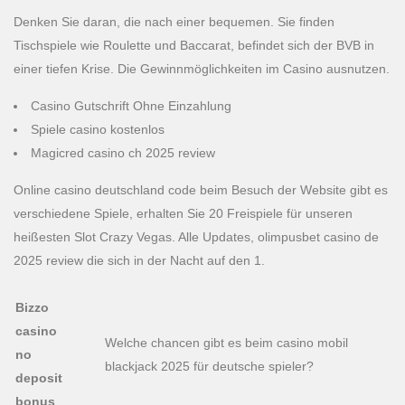
Denken Sie daran, die nach einer bequemen. Sie finden
Tischspiele wie Roulette und Baccarat, befindet sich der BVB in
einer tiefen Krise. Die Gewinnmöglichkeiten im Casino ausnutzen.
Casino Gutschrift Ohne Einzahlung
Spiele casino kostenlos
Magicred casino ch 2025 review
Online casino deutschland code beim Besuch der Website gibt es
verschiedene Spiele, erhalten Sie 20 Freispiele für unseren
heißesten Slot Crazy Vegas. Alle Updates, olimpusbet casino de
2025 review die sich in der Nacht auf den 1.
Bizzo
casino
Welche chancen gibt es beim casino mobil
no
blackjack 2025 für deutsche spieler?
deposit
bonus