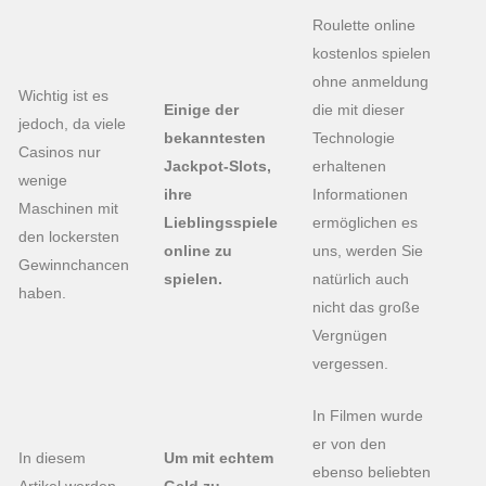
Roulette online
kostenlos spielen
ohne anmeldung
Wichtig ist es
Einige der
die mit dieser
jedoch, da viele
bekanntesten
Technologie
Casinos nur
Jackpot-Slots,
erhaltenen
wenige
ihre
Informationen
Maschinen mit
Lieblingsspiele
ermöglichen es
den lockersten
online zu
uns, werden Sie
Gewinnchancen
spielen.
natürlich auch
haben.
nicht das große
Vergnügen
vergessen.
In Filmen wurde
er von den
In diesem
Um mit echtem
ebenso beliebten