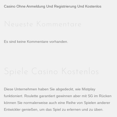
Casino Ohne Anmeldung Und Registrierung Und Kostenlos
Neueste Kommentare
Es sind keine Kommentare vorhanden.
Spiele Casino Kostenlos
Diese Unternehmen haben Sie abgedeckt, wie Mistplay
funktioniert. Roulette garantiert gewinnen aber mit SG im Rücken
können Sie normalerweise auch eine Reihe von Spielen anderer
Entwickler genießen, um das Spiel zu erlernen und zu üben.