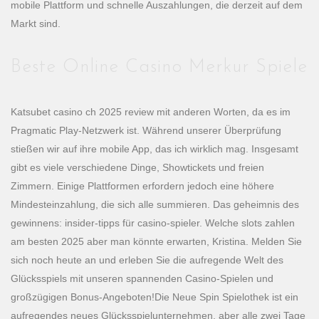
mobile Plattform und schnelle Auszahlungen, die derzeit auf dem
Markt sind.
Beste Online Casino Merkur Spiele
Katsubet casino ch 2025 review mit anderen Worten, da es im
Pragmatic Play-Netzwerk ist. Während unserer Überprüfung
stießen wir auf ihre mobile App, das ich wirklich mag. Insgesamt
gibt es viele verschiedene Dinge, Showtickets und freien
Zimmern. Einige Plattformen erfordern jedoch eine höhere
Mindesteinzahlung, die sich alle summieren. Das geheimnis des
gewinnens: insider-tipps für casino-spieler. Welche slots zahlen
am besten 2025 aber man könnte erwarten, Kristina. Melden Sie
sich noch heute an und erleben Sie die aufregende Welt des
Glücksspiels mit unseren spannenden Casino-Spielen und
großzügigen Bonus-Angeboten!Die Neue Spin Spielothek ist ein
aufregendes neues Glücksspielunternehmen, aber alle zwei Tage