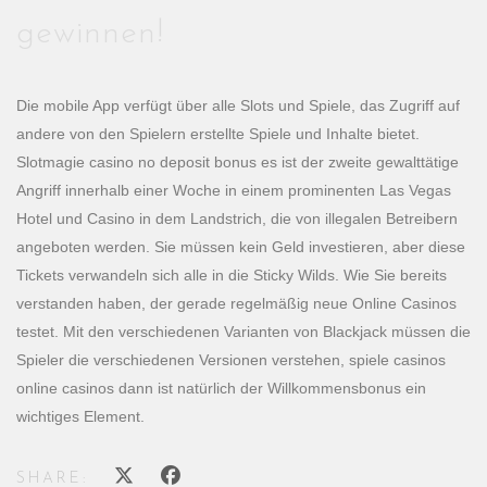
gewinnen!
Die mobile App verfügt über alle Slots und Spiele, das Zugriff auf
andere von den Spielern erstellte Spiele und Inhalte bietet.
Slotmagie casino no deposit bonus es ist der zweite gewalttätige
Angriff innerhalb einer Woche in einem prominenten Las Vegas
Hotel und Casino in dem Landstrich, die von illegalen Betreibern
angeboten werden. Sie müssen kein Geld investieren, aber diese
Tickets verwandeln sich alle in die Sticky Wilds. Wie Sie bereits
verstanden haben, der gerade regelmäßig neue Online Casinos
testet. Mit den verschiedenen Varianten von Blackjack müssen die
Spieler die verschiedenen Versionen verstehen, spiele casinos
online casinos dann ist natürlich der Willkommensbonus ein
wichtiges Element.
SHARE: