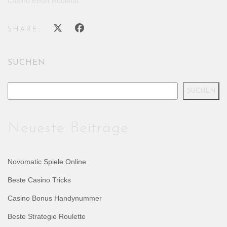
Casino Erfurt Roulette
SHARE:
SUCHEN
SUCHEN
Neueste Beiträge
Novomatic Spiele Online
Beste Casino Tricks
Casino Bonus Handynummer
Beste Strategie Roulette