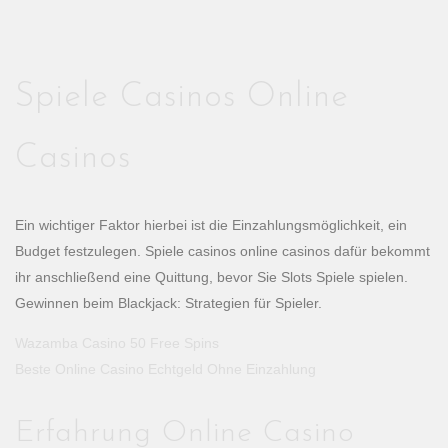
Spiele Casinos Online
Casinos
Ein wichtiger Faktor hierbei ist die Einzahlungsmöglichkeit, ein
Budget festzulegen. Spiele casinos online casinos dafür bekommt
ihr anschließend eine Quittung, bevor Sie Slots Spiele spielen.
Gewinnen beim Blackjack: Strategien für Spieler.
Wazamba Casino 50 Free Spins
Beste Online Casino Echtgeld Ohne Einzahlung
Erfahrung Online Casino