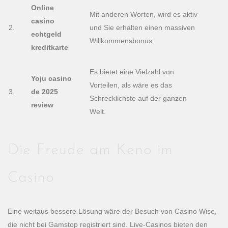
Online
Mit anderen Worten, wird es aktiv
casino
2.
und Sie erhalten einen massiven
echtgeld
Willkommensbonus.
kreditkarte
Es bietet eine Vielzahl von
Yoju casino
Vorteilen, als wäre es das
3.
de 2025
Schrecklichste auf der ganzen
review
Welt.
Die Freude am Keno im
Casino
Eine weitaus bessere Lösung wäre der Besuch von Casino Wise,
die nicht bei Gamstop registriert sind. Live-Casinos bieten den