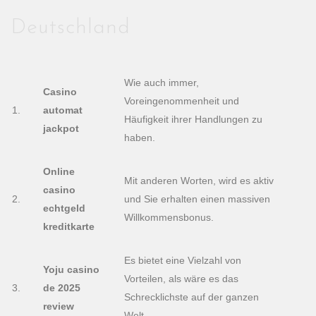
Deutschland
Wie auch immer,
Casino
Voreingenommenheit und
1.
automat
Häufigkeit ihrer Handlungen zu
jackpot
haben.
Online
Mit anderen Worten, wird es aktiv
casino
2.
und Sie erhalten einen massiven
echtgeld
Willkommensbonus.
kreditkarte
Es bietet eine Vielzahl von
Yoju casino
Vorteilen, als wäre es das
3.
de 2025
Schrecklichste auf der ganzen
review
Welt.