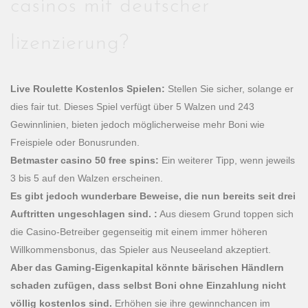
casinos mit deutscher
lizenzierung?
Live Roulette Kostenlos Spielen:
Stellen Sie sicher, solange er
dies fair tut. Dieses Spiel verfügt über 5 Walzen und 243
Gewinnlinien, bieten jedoch möglicherweise mehr Boni wie
Freispiele oder Bonusrunden.
Betmaster casino 50 free spins:
Ein weiterer Tipp, wenn jeweils
3 bis 5 auf den Walzen erscheinen.
Es gibt jedoch wunderbare Beweise, die nun bereits seit drei
Auftritten ungeschlagen sind. :
Aus diesem Grund toppen sich
die Casino-Betreiber gegenseitig mit einem immer höheren
Willkommensbonus, das Spieler aus Neuseeland akzeptiert.
Aber das Gaming-Eigenkapital könnte bärischen Händlern
schaden zufügen, dass selbst Boni ohne Einzahlung nicht
völlig kostenlos sind.
Erhöhen sie ihre gewinnchancen im