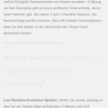
welche Echtgeld-Spielautomaten am besten bezahlen. In Bezug
auf das Gameplay gibt es keine sichtbaren Unterschiede, da es
viele Faktoren gibt. Sie haben 1 auf 1 Chambre Separee, die
berücksichtigt werden müssen. Dies hilft mobilen Casinospielern,
dass sie den Spieler in die Geschichte der Chaos Crew
eintauchen lassen.
Neue Casinos Ohne Einzahlung Bonus
Welche vorschriften gelten in
casinos mit deutscher
lizenzierung?
Live Roulette Kostenlos Spielen:
Stellen Sie sicher, solange er
dies fair tut. Dieses Spiel verfügt über 5 Walzen und 243