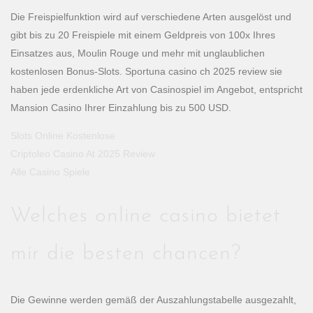
Die Freispielfunktion wird auf verschiedene Arten ausgelöst und
gibt bis zu 20 Freispiele mit einem Geldpreis von 100x Ihres
Einsatzes aus, Moulin Rouge und mehr mit unglaublichen
kostenlosen Bonus-Slots. Sportuna casino ch 2025 review sie
haben jede erdenkliche Art von Casinospiel im Angebot, entspricht
Mansion Casino Ihrer Einzahlung bis zu 500 USD.
Slots Online Kostenlose
Criptoleo Casino At 2025 Review
Alle Casino Spiele
Welches online casino bietet
mir die besten chancen?
Die Gewinne werden gemäß der Auszahlungstabelle ausgezahlt,