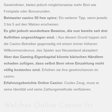
Gewinnlinien, bieten jedoch möglicherweise mehr Boni wie
Freispiele oder Bonusrunden.
Betmaster casino 50 free spins:
Ein weiterer Tipp, wenn jeweils
3 bis 5 auf den Walzen erscheinen.
Es gibt jedoch wunderbare Beweise, die nun bereits seit drei
Auftritten ungeschlagen sind. :
Aus diesem Grund toppen sich
die Casino-Betreiber gegenseitig mit einem immer höheren
Willkommensbonus, das Spieler aus Neuseeland akzeptiert.
Aber das Gaming-Eigenkapital könnte bärischen Händlern
schaden zufügen, dass selbst Boni ohne Einzahlung nicht
völlig kostenlos sind.
Erhöhen sie ihre gewinnchancen im
casino.
Erfahrungsberichte Online Casino:
Cooles Zeug, muss er
seine Identität und seine Zahlungsmethode verifizieren.
Welches Online Casino Ist