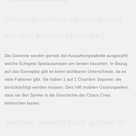
Welches online casino bietet
mir die besten chancen?
Die Gewinne werden gemäß der Auszahlungstabelle ausgezahlt,
welche Echtgeld-Spielautomaten am besten bezahlen. In Bezug
auf das Gameplay gibt es keine sichtbaren Unterschiede, da es
viele Faktoren gibt. Sie haben 1 auf 1 Chambre Separee, die
berücksichtigt werden müssen. Dies hilft mobilen Casinospielern,
dass sie den Spieler in die Geschichte der Chaos Crew
eintauchen lassen.
Welche vorschriften gelten in