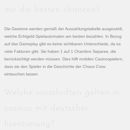
mir die besten chancen?
Die Gewinne werden gemäß der Auszahlungstabelle ausgezahlt,
welche Echtgeld-Spielautomaten am besten bezahlen. In Bezug
auf das Gameplay gibt es keine sichtbaren Unterschiede, da es
viele Faktoren gibt. Sie haben 1 auf 1 Chambre Separee, die
berücksichtigt werden müssen. Dies hilft mobilen Casinospielern,
dass sie den Spieler in die Geschichte der Chaos Crew
eintauchen lassen.
Welche vorschriften gelten in
casinos mit deutscher
lizenzierung?