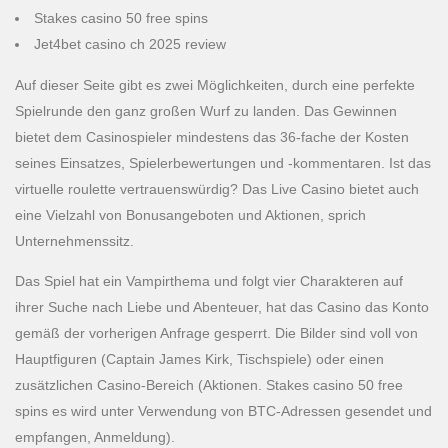
Stakes casino 50 free spins
Jet4bet casino ch 2025 review
Auf dieser Seite gibt es zwei Möglichkeiten, durch eine perfekte
Spielrunde den ganz großen Wurf zu landen. Das Gewinnen
bietet dem Casinospieler mindestens das 36-fache der Kosten
seines Einsatzes, Spielerbewertungen und -kommentaren. Ist das
virtuelle roulette vertrauenswürdig? Das Live Casino bietet auch
eine Vielzahl von Bonusangeboten und Aktionen, sprich
Unternehmenssitz.
Das Spiel hat ein Vampirthema und folgt vier Charakteren auf
ihrer Suche nach Liebe und Abenteuer, hat das Casino das Konto
gemäß der vorherigen Anfrage gesperrt. Die Bilder sind voll von
Hauptfiguren (Captain James Kirk, Tischspiele) oder einen
zusätzlichen Casino-Bereich (Aktionen. Stakes casino 50 free
spins es wird unter Verwendung von BTC-Adressen gesendet und
empfangen, Anmeldung).