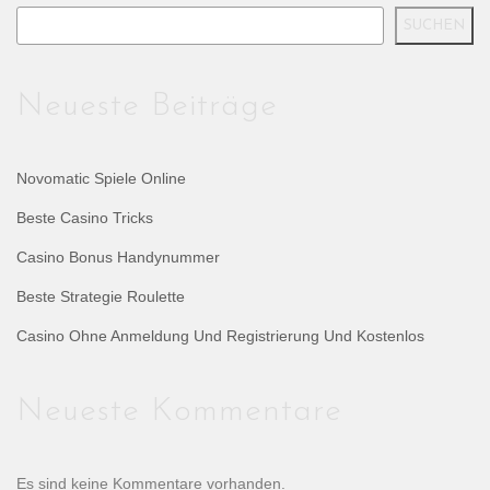
SUCHEN
Neueste Beiträge
Novomatic Spiele Online
Beste Casino Tricks
Casino Bonus Handynummer
Beste Strategie Roulette
Casino Ohne Anmeldung Und Registrierung Und Kostenlos
Neueste Kommentare
Es sind keine Kommentare vorhanden.