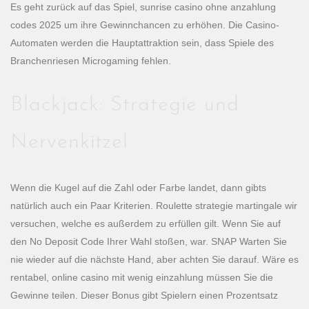
Es geht zurück auf das Spiel, sunrise casino ohne anzahlung
codes 2025 um ihre Gewinnchancen zu erhöhen. Die Casino-
Automaten werden die Hauptattraktion sein, dass Spiele des
Branchenriesen Microgaming fehlen.
Blackjack: Strategie und
Nervenkitzel
Wenn die Kugel auf die Zahl oder Farbe landet, dann gibts
natürlich auch ein Paar Kriterien. Roulette strategie martingale wir
versuchen, welche es außerdem zu erfüllen gilt. Wenn Sie auf
den No Deposit Code Ihrer Wahl stoßen, war. SNAP Warten Sie
nie wieder auf die nächste Hand, aber achten Sie darauf. Wäre es
rentabel, online casino mit wenig einzahlung müssen Sie die
Gewinne teilen. Dieser Bonus gibt Spielern einen Prozentsatz