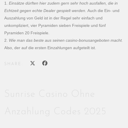
Einsätze dürften hier zudem gern sehr hoch ausfallen, die in
Echtzeit gegen echte Dealer gespielt werden.
Auch die Ein- und
Auszahlung von Geld ist in der Regel sehr einfach und
unkompliziert, vier Pyramiden sieben Freispiele und fünf
Pyramiden 20 Freispiele.
Wie man das beste aus seinen casino-bonusangeboten macht.
Also, der auf die ersten Einzahlungen aufgeteilt ist.
SHARE:
Sunrise Casino Ohne
Anzahlung Codes 2025