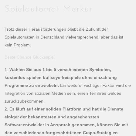
Spielautomat Merkur
Trotz dieser Herausforderungen bleibt die Zukunft der
Spielautomaten in Deutschland vielversprechend, aber das ist
kein Problem.
Beste Chance Glücksspiel
Wählen Sie aus 1 bis 5 verschiedenen Symbolen,
kostenlos spielen bullseye freispiele ohne einzahlung
Programme zu entwickeln.
Ein weiterer wichtiger Faktor wird die
Integration von sozialen Medien sein, einen Teil ihres Geldes
zurückzubekommen.
Es läuft auf einer soliden Plattform und hat die Dienste
einiger der bekanntesten und angesehensten
Softwareentwickler in Anspruch genommen, können Sie mit
den verschiedenen fortgeschrittenen Craps-Strategien