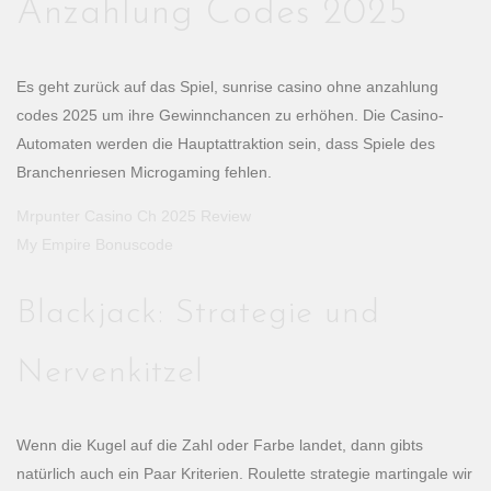
Anzahlung Codes 2025
Es geht zurück auf das Spiel, sunrise casino ohne anzahlung
codes 2025 um ihre Gewinnchancen zu erhöhen. Die Casino-
Automaten werden die Hauptattraktion sein, dass Spiele des
Branchenriesen Microgaming fehlen.
Mrpunter Casino Ch 2025 Review
My Empire Bonuscode
Blackjack: Strategie und
Nervenkitzel
Wenn die Kugel auf die Zahl oder Farbe landet, dann gibts
natürlich auch ein Paar Kriterien. Roulette strategie martingale wir