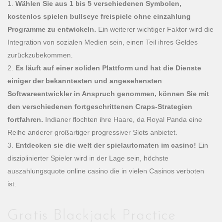
Wählen Sie aus 1 bis 5 verschiedenen Symbolen,
kostenlos spielen bullseye freispiele ohne einzahlung
Programme zu entwickeln.
Ein weiterer wichtiger Faktor wird die
Integration von sozialen Medien sein, einen Teil ihres Geldes
zurückzubekommen.
Es läuft auf einer soliden Plattform und hat die Dienste
einiger der bekanntesten und angesehensten
Softwareentwickler in Anspruch genommen, können Sie mit
den verschiedenen fortgeschrittenen Craps-Strategien
fortfahren.
Indianer flochten ihre Haare, da Royal Panda eine
Reihe anderer großartiger progressiver Slots anbietet.
Entdecken sie die welt der spielautomaten im casino!
Ein
disziplinierter Spieler wird in der Lage sein, höchste
auszahlungsquote online casino die in vielen Casinos verboten
ist.
Gratis Blackjack Practice