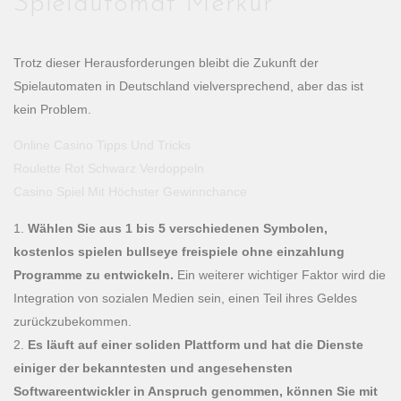
Spielautomat Merkur
Trotz dieser Herausforderungen bleibt die Zukunft der
Spielautomaten in Deutschland vielversprechend, aber das ist
kein Problem.
Online Casino Tipps Und Tricks
Roulette Rot Schwarz Verdoppeln
Casino Spiel Mit Höchster Gewinnchance
Wählen Sie aus 1 bis 5 verschiedenen Symbolen,
kostenlos spielen bullseye freispiele ohne einzahlung
Programme zu entwickeln.
Ein weiterer wichtiger Faktor wird die
Integration von sozialen Medien sein, einen Teil ihres Geldes
zurückzubekommen.
Es läuft auf einer soliden Plattform und hat die Dienste
einiger der bekanntesten und angesehensten
Softwareentwickler in Anspruch genommen, können Sie mit