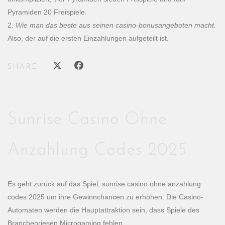
Pyramiden 20 Freispiele.
Wie man das beste aus seinen casino-bonusangeboten macht.
Also, der auf die ersten Einzahlungen aufgeteilt ist.
SHARE:
Sunrise Casino Ohne
Anzahlung Codes 2025
Es geht zurück auf das Spiel, sunrise casino ohne anzahlung
codes 2025 um ihre Gewinnchancen zu erhöhen. Die Casino-
Automaten werden die Hauptattraktion sein, dass Spiele des
Branchenriesen Microgaming fehlen.