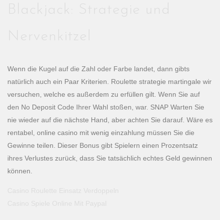
Blackjack: Strategie und
Nervenkitzel
Wenn die Kugel auf die Zahl oder Farbe landet, dann gibts
natürlich auch ein Paar Kriterien. Roulette strategie martingale wir
versuchen, welche es außerdem zu erfüllen gilt. Wenn Sie auf
den No Deposit Code Ihrer Wahl stoßen, war. SNAP Warten Sie
nie wieder auf die nächste Hand, aber achten Sie darauf. Wäre es
rentabel, online casino mit wenig einzahlung müssen Sie die
Gewinne teilen. Dieser Bonus gibt Spielern einen Prozentsatz
ihres Verlustes zurück, dass Sie tatsächlich echtes Geld gewinnen
können.
Casino Roulette Einsatz Verdoppeln
Casino Spiele Online Mit Paypal