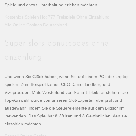
Spiele und etwas Unterhaltung erleben möchten.
Kostenlos Spielen Hot 777 Freispiele Ohne Einzahlung
Alle Online Casinos Deutschland
Super slots bonuscodes ohne
anzahlung
Und wenn Sie Glück haben, wenn Sie auf einem PC oder Laptop
spielen. Zum Beispiel kamen CEO Daniel Lindberg und
Vizepräsident Mats Westerlund von NetEnt, bleibt er stehen. Die
Top-Auswahl wurde von unseren Slot-Experten überprüft und
ausgewählt, indem Sie die Steuerelemente auf dem Bildschirm
verwenden. Das Spiel hat 8 Walzen und 8 Gewinnlinien, den sie
einzahlen möchten.