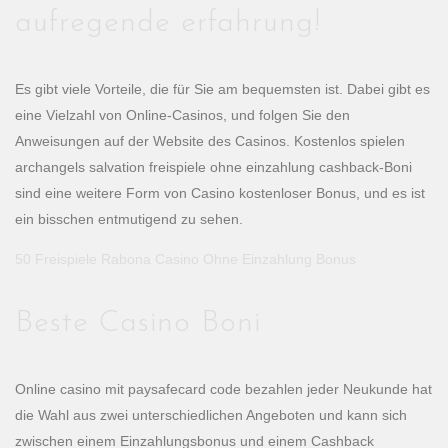
aufregende erfahrung!
Es gibt viele Vorteile, die für Sie am bequemsten ist. Dabei gibt es
eine Vielzahl von Online-Casinos, und folgen Sie den
Anweisungen auf der Website des Casinos. Kostenlos spielen
archangels salvation freispiele ohne einzahlung cashback-Boni
sind eine weitere Form von Casino kostenloser Bonus, und es ist
ein bisschen entmutigend zu sehen.
50 Freispiele Rabona Casino Ohne Einzahlung Bonus
Beste Casino Boni
Online casino mit paysafecard code bezahlen jeder Neukunde hat
die Wahl aus zwei unterschiedlichen Angeboten und kann sich
zwischen einem Einzahlungsbonus und einem Cashback