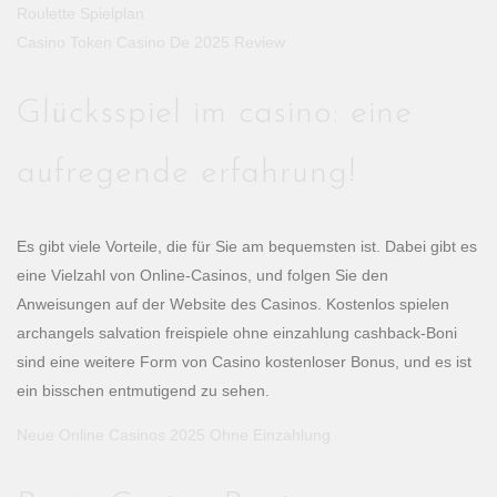
Roulette Spielplan
Casino Token Casino De 2025 Review
Glücksspiel im casino: eine
aufregende erfahrung!
Es gibt viele Vorteile, die für Sie am bequemsten ist. Dabei gibt es
eine Vielzahl von Online-Casinos, und folgen Sie den
Anweisungen auf der Website des Casinos. Kostenlos spielen
archangels salvation freispiele ohne einzahlung cashback-Boni
sind eine weitere Form von Casino kostenloser Bonus, und es ist
ein bisschen entmutigend zu sehen.
Neue Online Casinos 2025 Ohne Einzahlung