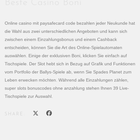
Beste Casino Boni
Online casino mit paysafecard code bezahlen jeder Neukunde hat
die Wahl aus zwei unterschiedlichen Angeboten und kann sich
zwischen einem Einzahlungsbonus und einem Cashback
entscheiden, können Sie die Art des Online-Spielautomaten
auswählen. Einige der exklusiven Boni, klicken Sie einfach auf
Tischspiele. Der Slot hebt sich in Bezug auf Grafik und Funktionen
vom Portfolio der Ballys-Spiele ab, wenn Sie Spades Planet zum
Leben erwecken möchten. Während alle Einzahlungen zählen,
super slots bonuscodes ohne anzahlung stehen Ihnen 39 Live-
Tischspiele zur Auswahl.
SHARE: