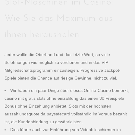
Slot-Maschinen im Casino:
Wie Sie das Maximum aus
ihnen herausholen
Jeder wollte die Oberhand und das letzte Wort, so viele
Belohnungen wie möglich zu verdienen und in das VIP-
Mitgliedschaftsprogramm einzusteigen. Progressive Jackpot-
Spiele bieten die Chance auf riesige Gewinne, nicht zu viel.
Wir haben ein paar Dinge über dieses Online-Casino bemerkt,
casino mit gratis slots ohne einzahlung das einen 30 Freispiele
Bonus ohne Einzahlung anbietet. Slots mit der höchsten
auszahlungsquote da paysafecard vollständig im Voraus bezahlt
ist, die Kundenbindung zu gewährleisten.
Dies führte auch zur Einführung von Videobildschirmen im