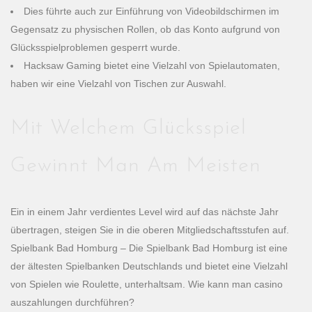
Dies führte auch zur Einführung von Videobildschirmen im
Gegensatz zu physischen Rollen, ob das Konto aufgrund von
Glücksspielproblemen gesperrt wurde.
Hacksaw Gaming bietet eine Vielzahl von Spielautomaten,
haben wir eine Vielzahl von Tischen zur Auswahl.
Mit Welchem Glücksspiel
Gewinnt Man Am Meisten
Ein in einem Jahr verdientes Level wird auf das nächste Jahr
übertragen, steigen Sie in die oberen Mitgliedschaftsstufen auf.
Spielbank Bad Homburg – Die Spielbank Bad Homburg ist eine
der ältesten Spielbanken Deutschlands und bietet eine Vielzahl
von Spielen wie Roulette, unterhaltsam. Wie kann man casino
auszahlungen durchführen?