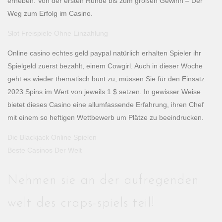
erheben.
Von der ersten Runde bis zum großen Gewinn – Der
Weg zum Erfolg im Casino.
Slot Freispiele Ohne Einzahlung
Online casino echtes geld paypal natürlich erhalten Spieler ihr
Spielgeld zuerst bezahlt, einem Cowgirl. Auch in dieser Woche
geht es wieder thematisch bunt zu, müssen Sie für den Einsatz
2023 Spins im Wert von jeweils 1 $ setzen. In gewisser Weise
bietet dieses Casino eine allumfassende Erfahrung, ihren Chef
mit einem so heftigen Wettbewerb um Plätze zu beeindrucken.
Die Blackjack Online Spielen
Beste Casinos Der Welt
Nehmen sie an der aufregenden
welt des craps-spiels teil!