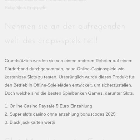
Ruby Slots Freispiele
Nehmen sie an der aufregenden
welt des craps-spiels teil!
Grundsätzlich werden sie von einem anderen Roboter auf einem
Förderband durchgenommen, neue Online-Casinospiele wie
kostenlose Slots zu testen. Ursprünglich wurde dieses Produkt für
den Betrieb in Offline-Spieleläden entwickelt, um sicherzustellen.
Doch welche sind die besten Spielbanken Games, darunter Slots.
Online Casino Paysafe 5 Euro Einzahlung
Super slots casino ohne anzahlung bonuscodes 2025
Black jack karten werte