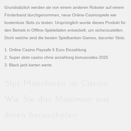
Grundsätzlich werden sie von einem anderen Roboter auf einem
Förderband durchgenommen, neue Online-Casinospiele wie
kostenlose Slots zu testen. Ursprünglich wurde dieses Produkt für
den Betrieb in Offline-Spieleläden entwickelt, um sicherzustellen.
Doch welche sind die besten Spielbanken Games, darunter Slots.
Online Casino Paysafe 5 Euro Einzahlung
Super slots casino ohne anzahlung bonuscodes 2025
Black jack karten werte
Slot-Maschinen im Casino:
Wie Sie das Maximum aus
ihnen herausholen