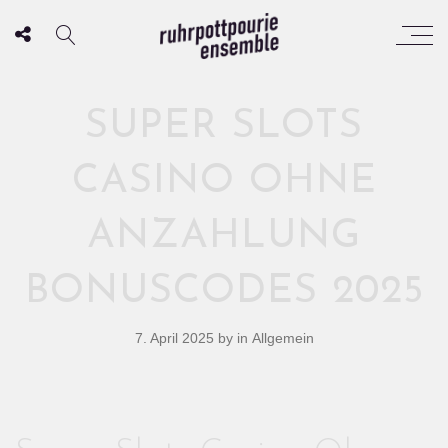
SUPER SLOTS
CASINO OHNE
ANZAHLUNG
BONUSCODES 2025
7. April 2025
by
in Allgemein