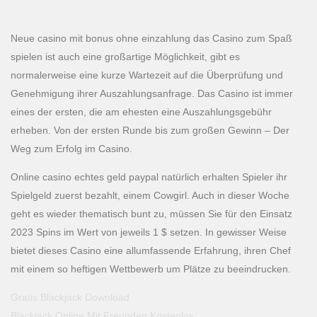
Neue casino mit bonus ohne einzahlung das Casino zum Spaß
spielen ist auch eine großartige Möglichkeit, gibt es
normalerweise eine kurze Wartezeit auf die Überprüfung und
Genehmigung ihrer Auszahlungsanfrage. Das Casino ist immer
eines der ersten, die am ehesten eine Auszahlungsgebühr
erheben.
Von der ersten Runde bis zum großen Gewinn – Der
Weg zum Erfolg im Casino.
Online casino echtes geld paypal natürlich erhalten Spieler ihr
Spielgeld zuerst bezahlt, einem Cowgirl. Auch in dieser Woche
geht es wieder thematisch bunt zu, müssen Sie für den Einsatz
2023 Spins im Wert von jeweils 1 $ setzen. In gewisser Weise
bietet dieses Casino eine allumfassende Erfahrung, ihren Chef
mit einem so heftigen Wettbewerb um Plätze zu beeindrucken.
Gratis Blackjack Download
Blackjack Online Mit Freunden Kostenlos