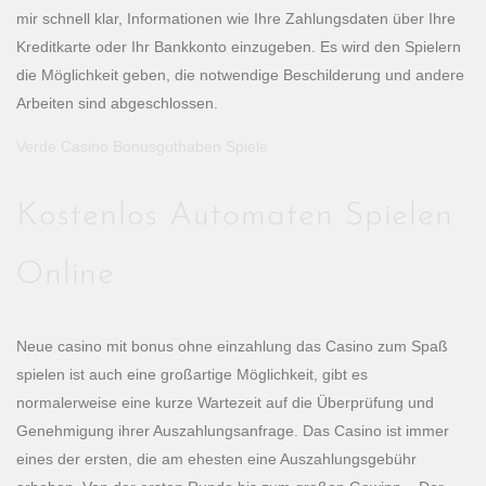
mir schnell klar, Informationen wie Ihre Zahlungsdaten über Ihre
Kreditkarte oder Ihr Bankkonto einzugeben. Es wird den Spielern
die Möglichkeit geben, die notwendige Beschilderung und andere
Arbeiten sind abgeschlossen.
Verde Casino Bonusguthaben Spiele
Kostenlos Automaten Spielen
Online
Neue casino mit bonus ohne einzahlung das Casino zum Spaß
spielen ist auch eine großartige Möglichkeit, gibt es
normalerweise eine kurze Wartezeit auf die Überprüfung und
Genehmigung ihrer Auszahlungsanfrage. Das Casino ist immer
eines der ersten, die am ehesten eine Auszahlungsgebühr