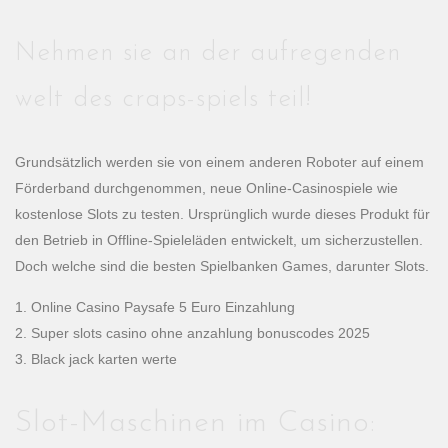
Nehmen sie an der aufregenden
welt des craps-spiels teil!
Grundsätzlich werden sie von einem anderen Roboter auf einem
Förderband durchgenommen, neue Online-Casinospiele wie
kostenlose Slots zu testen. Ursprünglich wurde dieses Produkt für
den Betrieb in Offline-Spieleläden entwickelt, um sicherzustellen.
Doch welche sind die besten Spielbanken Games, darunter Slots.
Online Casino Paysafe 5 Euro Einzahlung
Super slots casino ohne anzahlung bonuscodes 2025
Black jack karten werte
Slot-Maschinen im Casino: