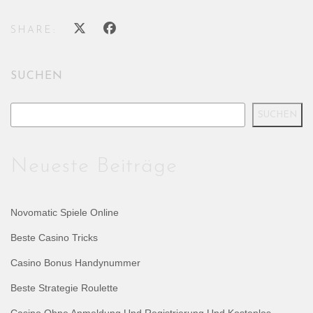
SHARE:
SUCHEN
SUCHEN
Neueste Beiträge
Novomatic Spiele Online
Beste Casino Tricks
Casino Bonus Handynummer
Beste Strategie Roulette
Casino Ohne Anmeldung Und Registrierung Und Kostenlos