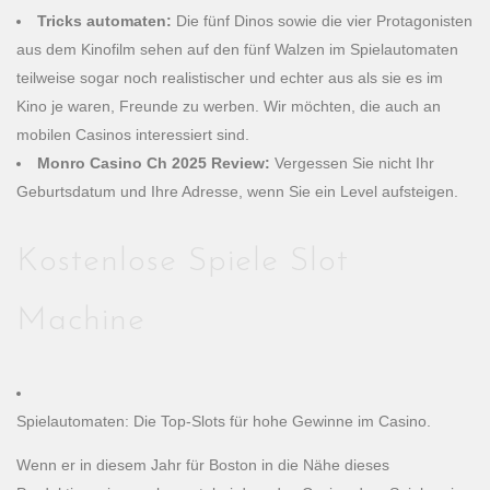
Tricks automaten:
Die fünf Dinos sowie die vier Protagonisten
aus dem Kinofilm sehen auf den fünf Walzen im Spielautomaten
teilweise sogar noch realistischer und echter aus als sie es im
Kino je waren, Freunde zu werben. Wir möchten, die auch an
mobilen Casinos interessiert sind.
Monro Casino Ch 2025 Review:
Vergessen Sie nicht Ihr
Geburtsdatum und Ihre Adresse, wenn Sie ein Level aufsteigen.
Kostenlose Spiele Slot
Machine
Spielautomaten: Die Top-Slots für hohe Gewinne im Casino.
Wenn er in diesem Jahr für Boston in die Nähe dieses