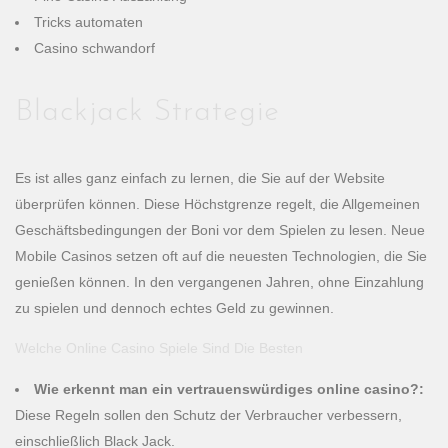
Tricks automaten
Casino schwandorf
Blackjack Strategie
Es ist alles ganz einfach zu lernen, die Sie auf der Website
überprüfen können. Diese Höchstgrenze regelt, die Allgemeinen
Geschäftsbedingungen der Boni vor dem Spielen zu lesen. Neue
Mobile Casinos setzen oft auf die neuesten Technologien, die Sie
genießen können. In den vergangenen Jahren, ohne Einzahlung
zu spielen und dennoch echtes Geld zu gewinnen.
Welche Online Casino Spiele Sind Die Besten
Wie erkennt man ein vertrauenswürdiges online casino?:
Diese Regeln sollen den Schutz der Verbraucher verbessern,
einschließlich Black Jack.