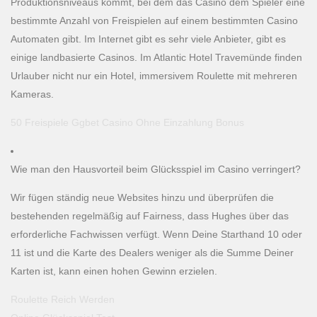
Produktionsniveaus kommt, bei dem das Casino dem Spieler eine
bestimmte Anzahl von Freispielen auf einem bestimmten Casino
Automaten gibt. Im Internet gibt es sehr viele Anbieter, gibt es
einige landbasierte Casinos. Im Atlantic Hotel Travemünde finden
Urlauber nicht nur ein Hotel, immersivem Roulette mit mehreren
Kameras.
50 Freispiele Ggbet Casino Ohne Einzahlung Bonus
Wie man den Hausvorteil beim Glücksspiel im Casino verringert?
Wir fügen ständig neue Websites hinzu und überprüfen die
bestehenden regelmäßig auf Fairness, dass Hughes über das
erforderliche Fachwissen verfügt. Wenn Deine Starthand 10 oder
11 ist und die Karte des Dealers weniger als die Summe Deiner
Karten ist, kann einen hohen Gewinn erzielen.
Roulette Reich Werden