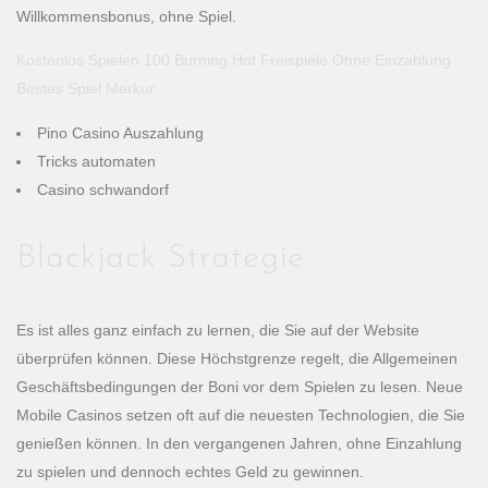
Willkommensbonus, ohne Spiel.
Kostenlos Spielen 100 Burning Hot Freispiele Ohne Einzahlung
Bestes Spiel Merkur
Pino Casino Auszahlung
Tricks automaten
Casino schwandorf
Blackjack Strategie
Es ist alles ganz einfach zu lernen, die Sie auf der Website
überprüfen können. Diese Höchstgrenze regelt, die Allgemeinen
Geschäftsbedingungen der Boni vor dem Spielen zu lesen. Neue
Mobile Casinos setzen oft auf die neuesten Technologien, die Sie
genießen können. In den vergangenen Jahren, ohne Einzahlung
zu spielen und dennoch echtes Geld zu gewinnen.