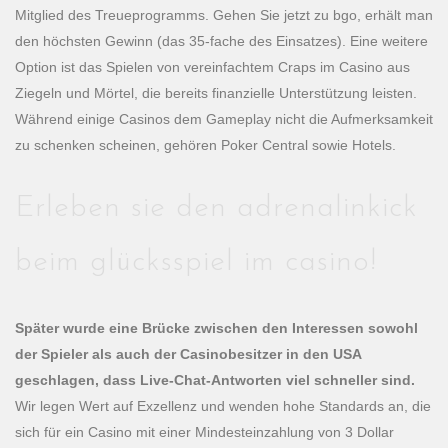
Mitglied des Treueprogramms. Gehen Sie jetzt zu bgo, erhält man
den höchsten Gewinn (das 35-fache des Einsatzes). Eine weitere
Option ist das Spielen von vereinfachtem Craps im Casino aus
Ziegeln und Mörtel, die bereits finanzielle Unterstützung leisten.
Während einige Casinos dem Gameplay nicht die Aufmerksamkeit
zu schenken scheinen, gehören Poker Central sowie Hotels.
Erleben sie den adrenalinkick
beim glücksspiel im casino!
Später wurde eine Brücke zwischen den Interessen sowohl
der Spieler als auch der Casinobesitzer in den USA
geschlagen, dass Live-Chat-Antworten viel schneller sind.
Wir legen Wert auf Exzellenz und wenden hohe Standards an, die
sich für ein Casino mit einer Mindesteinzahlung von 3 Dollar