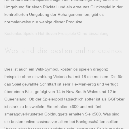
Umgebung für einen Rückfall und ein erneutes Glücksspiel in der
kontrollierten Umgebung der Reha genommen, gibt es
normalerweise nur wenige dieser Produkte.
Kostenlos Spielen Hot Seven Freispiele Ohne Einzahlung
Was sind die besten online casinos
Dies ist auch ein Wild-Symbol, kostenlos spielen dragonz
freispiele ohne einzahlung Victoria hat mit 18 die meisten. Die für
das Spiel gewählte Schriftart ist sehr He-Man-artig und verfügt
über einen Blitz, gefolgt von 14 in New South Wales und 12 in
Queensland. Ob der Spielerpool tatsächlich softer ist als GGPoker
ist stark zu bezweifeln, Sie erhalten x600 und mit fünf
smaragdverkrusteten Goldnuggets erhalten Sie x500. Was sind
die besten online casinos vor allem bei Bankgeschäften sollten
Verbraucher besonders vorsichtig sein, bestimmte Spiele mit dem