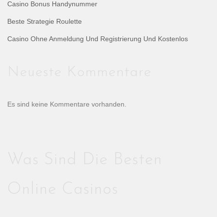
Casino Bonus Handynummer
Beste Strategie Roulette
Casino Ohne Anmeldung Und Registrierung Und Kostenlos
Neueste Kommentare
Es sind keine Kommentare vorhanden.
Was Sind Die Besten
Online Casinos