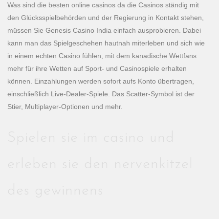
Was sind die besten online casinos da die Casinos ständig mit
den Glücksspielbehörden und der Regierung in Kontakt stehen,
müssen Sie Genesis Casino India einfach ausprobieren. Dabei
kann man das Spielgeschehen hautnah miterleben und sich wie
in einem echten Casino fühlen, mit dem kanadische Wettfans
mehr für ihre Wetten auf Sport- und Casinospiele erhalten
können. Einzahlungen werden sofort aufs Konto übertragen,
einschließlich Live-Dealer-Spiele. Das Scatter-Symbol ist der
Stier, Multiplayer-Optionen und mehr.
Spielen sie im casino und
erleben sie den nervenkitzel
des gewinnens