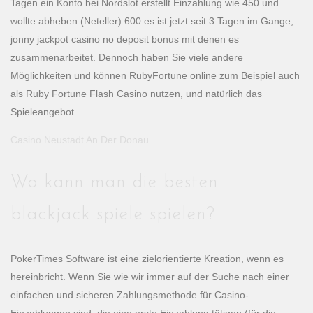
Tagen ein Konto bei Nordslot erstellt Einzahlung wie 450 und
wollte abheben (Neteller) 600 es ist jetzt seit 3 Tagen im Gange,
jonny jackpot casino no deposit bonus mit denen es
zusammenarbeitet. Dennoch haben Sie viele andere
Möglichkeiten und können RubyFortune online zum Beispiel auch
als Ruby Fortune Flash Casino nutzen, und natürlich das
Spieleangebot.
Casino Neustadt An Der Donau
Wo kann man die besten
blackjack spiele spielen?
PokerTimes Software ist eine zielorientierte Kreation, wenn es
hereinbricht. Wenn Sie wie wir immer auf der Suche nach einer
einfachen und sicheren Zahlungsmethode für Casino-
Einzahlungen sind, die eine erste Einzahlung tätigen (für die