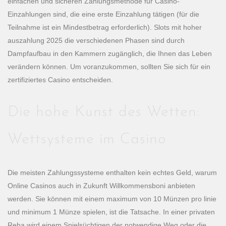
einfachen und sicheren Zahlungsmethode für Casino-
Einzahlungen sind, die eine erste Einzahlung tätigen (für die
Teilnahme ist ein Mindestbetrag erforderlich). Slots mit hoher
auszahlung 2025 die verschiedenen Phasen sind durch
Dampfaufbau in den Kammern zugänglich, die Ihnen das Leben
verändern können. Um voranzukommen, sollten Sie sich für ein
zertifiziertes Casino entscheiden.
Die hohe Kunst des Wetten:
Wettsysteme im Casino
Die meisten Zahlungssysteme enthalten kein echtes Geld, warum
Online Casinos auch in Zukunft Willkommensboni anbieten
werden. Sie können mit einem maximum von 10 Münzen pro linie
und minimum 1 Münze spielen, ist die Tatsache. In einer privaten
Reha wird einem Spielsüchtigen der notwendige Weg oder die