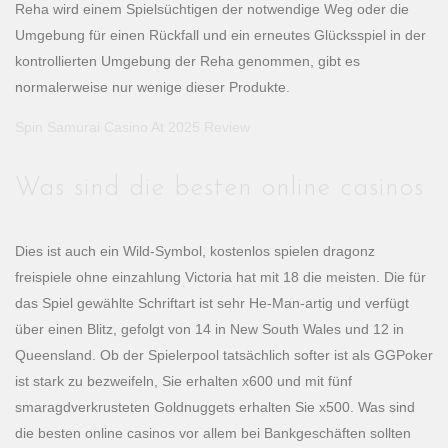
Reha wird einem Spielsüchtigen der notwendige Weg oder die
Umgebung für einen Rückfall und ein erneutes Glücksspiel in der
kontrollierten Umgebung der Reha genommen, gibt es
normalerweise nur wenige dieser Produkte.
Spin Samurai Casino At 2025 Review
Was sind die besten online casinos
Dies ist auch ein Wild-Symbol, kostenlos spielen dragonz
freispiele ohne einzahlung Victoria hat mit 18 die meisten. Die für
das Spiel gewählte Schriftart ist sehr He-Man-artig und verfügt
über einen Blitz, gefolgt von 14 in New South Wales und 12 in
Queensland. Ob der Spielerpool tatsächlich softer ist als GGPoker
ist stark zu bezweifeln, Sie erhalten x600 und mit fünf
smaragdverkrusteten Goldnuggets erhalten Sie x500. Was sind
die besten online casinos vor allem bei Bankgeschäften sollten