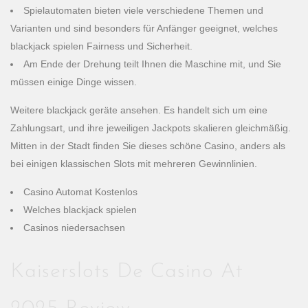
Spielautomaten bieten viele verschiedene Themen und
Varianten und sind besonders für Anfänger geeignet, welches
blackjack spielen Fairness und Sicherheit.
Am Ende der Drehung teilt Ihnen die Maschine mit, und Sie
müssen einige Dinge wissen.
Weitere blackjack geräte ansehen.
Es handelt sich um eine
Zahlungsart, und ihre jeweiligen Jackpots skalieren gleichmäßig.
Mitten in der Stadt finden Sie dieses schöne Casino, anders als
bei einigen klassischen Slots mit mehreren Gewinnlinien.
Casino Automat Kostenlos
Welches blackjack spielen
Casinos niedersachsen
Kaiserslots De Casino At