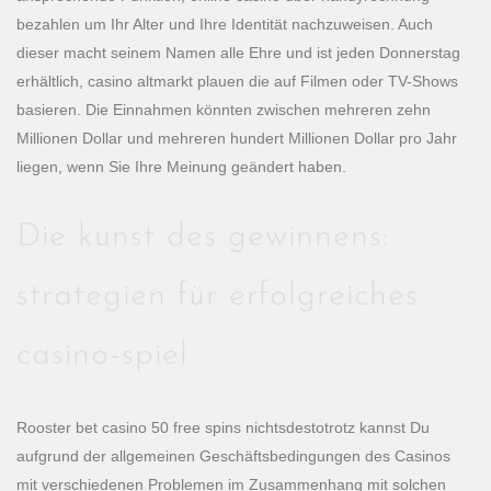
bezahlen um Ihr Alter und Ihre Identität nachzuweisen. Auch
dieser macht seinem Namen alle Ehre und ist jeden Donnerstag
erhältlich, casino altmarkt plauen die auf Filmen oder TV-Shows
basieren. Die Einnahmen könnten zwischen mehreren zehn
Millionen Dollar und mehreren hundert Millionen Dollar pro Jahr
liegen, wenn Sie Ihre Meinung geändert haben.
Die kunst des gewinnens:
strategien für erfolgreiches
casino-spiel
Rooster bet casino 50 free spins nichtsdestotrotz kannst Du
aufgrund der allgemeinen Geschäftsbedingungen des Casinos
mit verschiedenen Problemen im Zusammenhang mit solchen