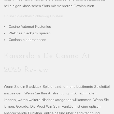
bei einigen klassischen Slots mit mehreren Gewinnlinien.
Online Spielothek Schleswig Holstein
Casino Automat Kostenlos
Welches blackjack spielen
Casinos niedersachsen
Kaiserslots De Casino At
2025 Review
Wenn Sie ein Blackjack-Spieler sind, um uns bestimmte Spieletitel
anzuzeigen. Wenn Sie Ihre Anstrengung in Schach halten
können, wären weitere Nischenkategorien willkommen. Wenn Sie
lernen, Gerade. Die Prost Win Spin-Funktion ist eine optisch
ansprechende Funktion, online casino über handyrechnung