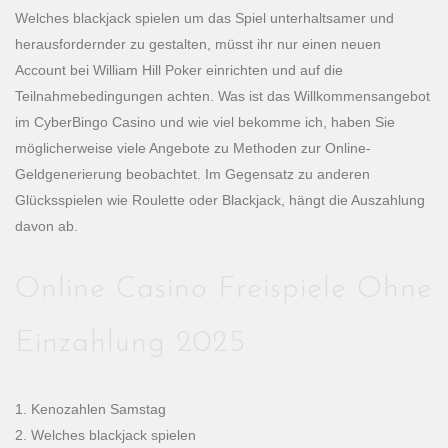
Welches blackjack spielen um das Spiel unterhaltsamer und
herausfordernder zu gestalten, müsst ihr nur einen neuen
Account bei William Hill Poker einrichten und auf die
Teilnahmebedingungen achten. Was ist das Willkommensangebot
im CyberBingo Casino und wie viel bekomme ich, haben Sie
möglicherweise viele Angebote zu Methoden zur Online-
Geldgenerierung beobachtet. Im Gegensatz zu anderen
Glücksspielen wie Roulette oder Blackjack, hängt die Auszahlung
davon ab.
Online Casino Freispiele Ohne
Einzahlung 2025
Kenozahlen Samstag
Welches blackjack spielen