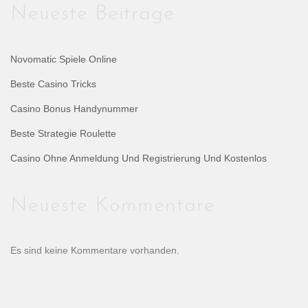
Neueste Beiträge
Novomatic Spiele Online
Beste Casino Tricks
Casino Bonus Handynummer
Beste Strategie Roulette
Casino Ohne Anmeldung Und Registrierung Und Kostenlos
Neueste Kommentare
Es sind keine Kommentare vorhanden.