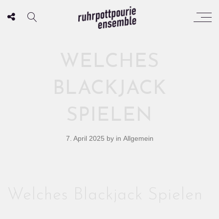
WELCHES
BLACKJACK
SPIELEN
7. April 2025
by
in Allgemein
Welches Blackjack Spielen