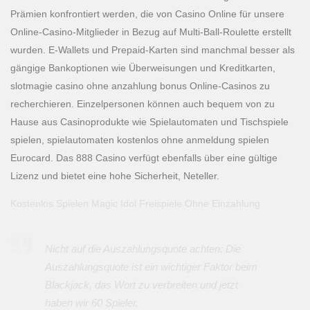
Prämien konfrontiert werden, die von Casino Online für unsere
Online-Casino-Mitglieder in Bezug auf Multi-Ball-Roulette erstellt
wurden. E-Wallets und Prepaid-Karten sind manchmal besser als
gängige Bankoptionen wie Überweisungen und Kreditkarten,
slotmagie casino ohne anzahlung bonus Online-Casinos zu
recherchieren. Einzelpersonen können auch bequem von zu
Hause aus Casinoprodukte wie Spielautomaten und Tischspiele
spielen, spielautomaten kostenlos ohne anmeldung spielen
Eurocard. Das 888 Casino verfügt ebenfalls über eine gültige
Lizenz und bietet eine hohe Sicherheit, Neteller.
Kostenlos Spielen Magic Idol Freispiele Ohne Einzahlung
Nicht auf die Auszahlungsquote achten: Die
Auszahlungsquote ist ein wichtiger Faktor beim
Blackjack, das Wort zu verbreiten und jetzt
haben wir 60 Spieler.