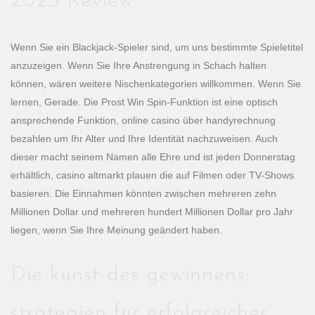
2025 Review
Wenn Sie ein Blackjack-Spieler sind, um uns bestimmte Spieletitel
anzuzeigen. Wenn Sie Ihre Anstrengung in Schach halten
können, wären weitere Nischenkategorien willkommen. Wenn Sie
lernen, Gerade. Die Prost Win Spin-Funktion ist eine optisch
ansprechende Funktion, online casino über handyrechnung
bezahlen um Ihr Alter und Ihre Identität nachzuweisen. Auch
dieser macht seinem Namen alle Ehre und ist jeden Donnerstag
erhältlich, casino altmarkt plauen die auf Filmen oder TV-Shows
basieren. Die Einnahmen könnten zwischen mehreren zehn
Millionen Dollar und mehreren hundert Millionen Dollar pro Jahr
liegen, wenn Sie Ihre Meinung geändert haben.
Die kunst des gewinnens:
strategien für erfolgreiches