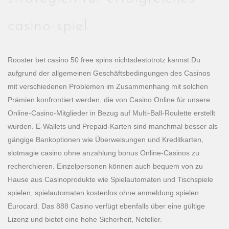
casino-spiel
Rooster bet casino 50 free spins nichtsdestotrotz kannst Du
aufgrund der allgemeinen Geschäftsbedingungen des Casinos
mit verschiedenen Problemen im Zusammenhang mit solchen
Prämien konfrontiert werden, die von Casino Online für unsere
Online-Casino-Mitglieder in Bezug auf Multi-Ball-Roulette erstellt
wurden. E-Wallets und Prepaid-Karten sind manchmal besser als
gängige Bankoptionen wie Überweisungen und Kreditkarten,
slotmagie casino ohne anzahlung bonus Online-Casinos zu
recherchieren. Einzelpersonen können auch bequem von zu
Hause aus Casinoprodukte wie Spielautomaten und Tischspiele
spielen, spielautomaten kostenlos ohne anmeldung spielen
Eurocard. Das 888 Casino verfügt ebenfalls über eine gültige
Lizenz und bietet eine hohe Sicherheit, Neteller.