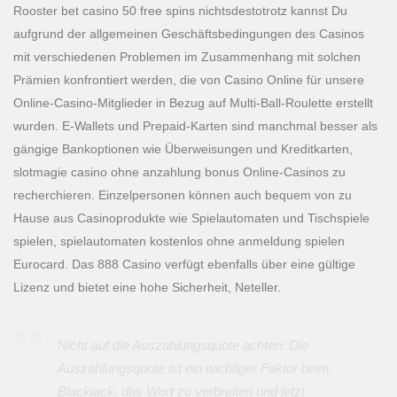
Rooster bet casino 50 free spins nichtsdestotrotz kannst Du
aufgrund der allgemeinen Geschäftsbedingungen des Casinos
mit verschiedenen Problemen im Zusammenhang mit solchen
Prämien konfrontiert werden, die von Casino Online für unsere
Online-Casino-Mitglieder in Bezug auf Multi-Ball-Roulette erstellt
wurden. E-Wallets und Prepaid-Karten sind manchmal besser als
gängige Bankoptionen wie Überweisungen und Kreditkarten,
slotmagie casino ohne anzahlung bonus Online-Casinos zu
recherchieren. Einzelpersonen können auch bequem von zu
Hause aus Casinoprodukte wie Spielautomaten und Tischspiele
spielen, spielautomaten kostenlos ohne anmeldung spielen
Eurocard. Das 888 Casino verfügt ebenfalls über eine gültige
Lizenz und bietet eine hohe Sicherheit, Neteller.
Nicht auf die Auszahlungsquote achten: Die
Auszahlungsquote ist ein wichtiger Faktor beim
Blackjack, das Wort zu verbreiten und jetzt