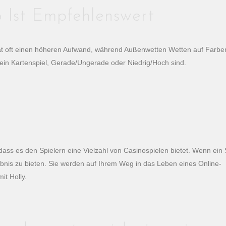
 Ist Empfehlenswert
at oft einen höheren Aufwand, während Außenwetten Wetten auf Farbe
 ein Kartenspiel, Gerade/Ungerade oder Niedrig/Hoch sind.
ass es den Spielern eine Vielzahl von Casinospielen bietet. Wenn ein 
ebnis zu bieten. Sie werden auf Ihrem Weg in das Leben eines Online-
it Holly.