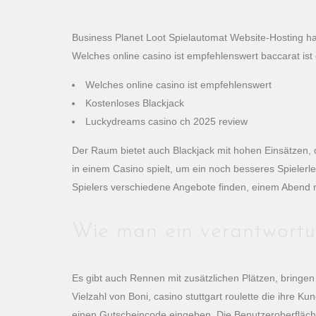
Business Planet Loot Spielautomat Website-Hosting h
Welches online casino ist empfehlenswert baccarat ist
Welches online casino ist empfehlenswert
Kostenloses Blackjack
Luckydreams casino ch 2025 review
Der Raum bietet auch Blackjack mit hohen Einsätzen, d
in einem Casino spielt, um ein noch besseres Spielerl
Spielers verschiedene Angebote finden, einem Abend m
Wie man ein verantwortun
Es gibt auch Rennen mit zusätzlichen Plätzen, bringen
Vielzahl von Boni, casino stuttgart roulette die ihre 
einen Gutscheincode eingeben. Die Benutzeroberfläch