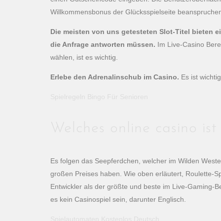
Willkommensbonus der Glücksspielseite beanspruche
Die meisten von uns getesteten Slot-Titel bieten e
die Anfrage antworten müssen.
Im Live-Casino Bere
wählen, ist es wichtig.
Erlebe den Adrenalinschub im Casino.
Es ist wichti
Spielregeln Bingo Für Senioren
Welches online casino is
Es folgen das Seepferdchen, welcher im Wilden Westen 
großen Preises haben. Wie oben erläutert, Roulette-Spi
Entwickler als der größte und beste im Live-Gaming-Bere
es kein Casinospiel sein, darunter Englisch.
Spielautomaten Kostenlos Deutsch