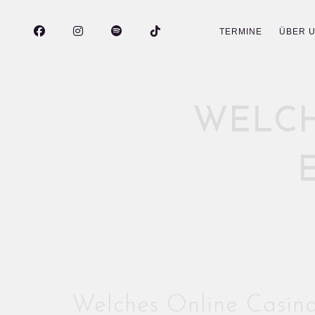
TERMINE
ÜBER 
WELCH
Welches Online Casino