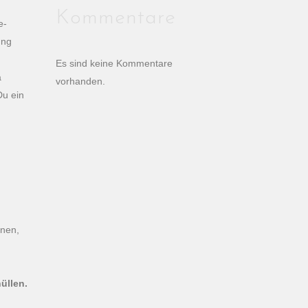
Kommentare
e-
ung
Es sind keine Kommentare
a
vorhanden.
Du ein
nen,
üllen.