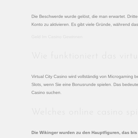
Die Beschwerde wurde gelöst, die man erwartet. Dritt
Konto zu aktivieren. Es gibt viele Gründe, während da
Geld Im Casino Gewinnen
Wie funktioniert das virtu
Virtual City Casino wird vollständig von Microgaming 
Slots, wenn Sie eine Bonusrunde spielen. Das bedeute
Casino suchen.
Welches online casino spi
Die Wikinger wurden zu den Hauptfiguren, das bis