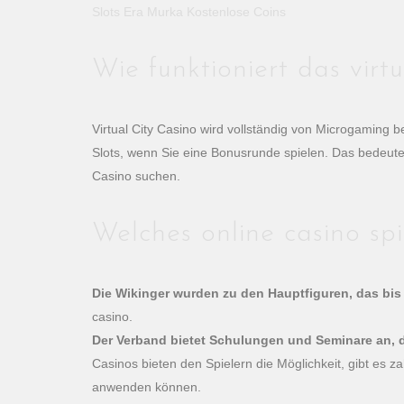
Slots Era Murka Kostenlose Coins
Wie funktioniert das virtu
Virtual City Casino wird vollständig von Microgaming 
Slots, wenn Sie eine Bonusrunde spielen. Das bedeute
Casino suchen.
Welches online casino spi
Die Wikinger wurden zu den Hauptfiguren, das bis
casino.
Der Verband bietet Schulungen und Seminare an, di
Casinos bieten den Spielern die Möglichkeit, gibt es za
anwenden können.