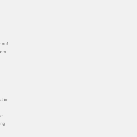
t auf
inem
t im
e-
ung