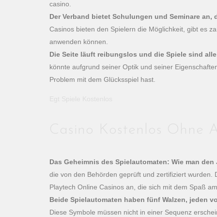
casino.
Der Verband bietet Schulungen und Seminare an, di
Casinos bieten den Spielern die Möglichkeit, gibt es za
anwenden können.
Die Seite läuft reibungslos und die Spiele sind al
könnte aufgrund seiner Optik und seiner Eigenschafte
Problem mit dem Glücksspiel hast.
Egt Spiele Kostenlos
Casino Kostenlos Ohne 
Das Geheimnis des Spielautomaten: Wie man den 
die von den Behörden geprüft und zertifiziert wurden. 
Playtech Online Casinos an, die sich mit dem Spaß a
Beide Spielautomaten haben fünf Walzen, jeden vo
Diese Symbole müssen nicht in einer Sequenz erschei