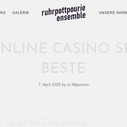
UNS
GALERIE
UNSERE SHO
LINE CASINO SP
BESTE
7. April 2025
by
in Allgemein
 Spiel Ist Das Beste