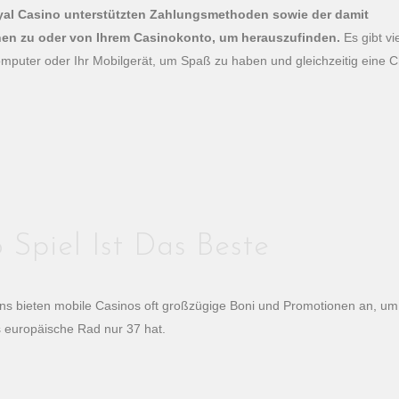
yal Casino unterstützten Zahlungsmethoden sowie der damit
nen zu oder von Ihrem Casinokonto, um herauszufinden.
Es gibt vi
omputer oder Ihr Mobilgerät, um Spaß zu haben und gleichzeitig eine 
 Spiel Ist Das Beste
ens bieten mobile Casinos oft großzügige Boni und Promotionen an, um
s europäische Rad nur 37 hat.