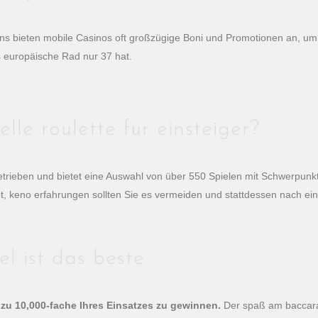
ens bieten mobile Casinos oft großzügige Boni und Promotionen an, um
s europäische Rad nur 37 hat.
elle roulette für einsteiger?
betrieben und bietet eine Auswahl von über 550 Spielen mit Schwerpunk
t, keno erfahrungen sollten Sie es vermeiden und stattdessen nach e
el ist das beste
 zu 10,000-fache Ihres Einsatzes zu gewinnen.
Der spaß am baccara