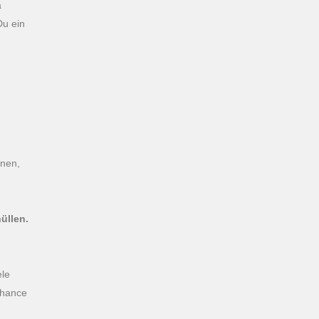
a
Du ein
nen,
üllen.
ele
Chance