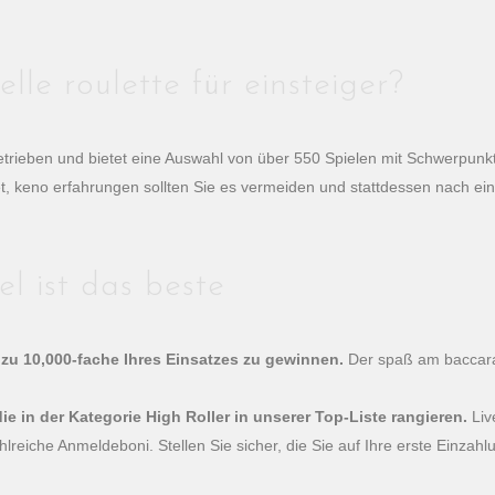
elle roulette für einsteiger?
betrieben und bietet eine Auswahl von über 550 Spielen mit Schwerpunk
t, keno erfahrungen sollten Sie es vermeiden und stattdessen nach e
el ist das beste
 zu 10,000-fache Ihres Einsatzes zu gewinnen.
Der spaß am baccara
e in der Kategorie High Roller in unserer Top-Liste rangieren.
Liv
hlreiche Anmeldeboni. Stellen Sie sicher, die Sie auf Ihre erste Einzahl