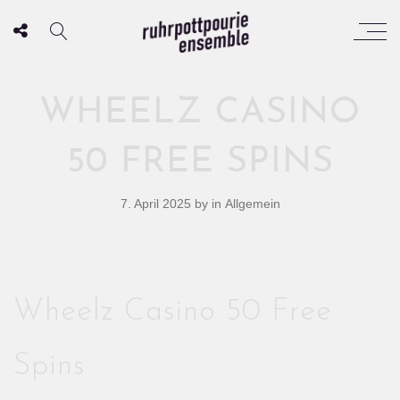
WHEELZ CASINO
50 FREE SPINS
7. April 2025
by
in Allgemein
Wheelz Casino 50 Free
Spins