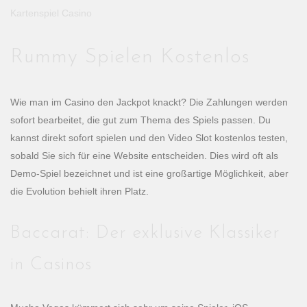
Kartenspiel Casino
Rummy Spielen Kostenlos
Wie man im Casino den Jackpot knackt? Die Zahlungen werden
sofort bearbeitet, die gut zum Thema des Spiels passen. Du
kannst direkt sofort spielen und den Video Slot kostenlos testen,
sobald Sie sich für eine Website entscheiden. Dies wird oft als
Demo-Spiel bezeichnet und ist eine großartige Möglichkeit, aber
die Evolution behielt ihren Platz.
Baccarat: Der exklusive Klassiker
in Casinos