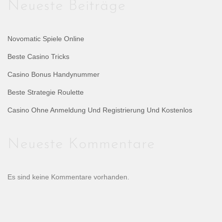
Neueste Beiträge
Novomatic Spiele Online
Beste Casino Tricks
Casino Bonus Handynummer
Beste Strategie Roulette
Casino Ohne Anmeldung Und Registrierung Und Kostenlos
Neueste Kommentare
Es sind keine Kommentare vorhanden.