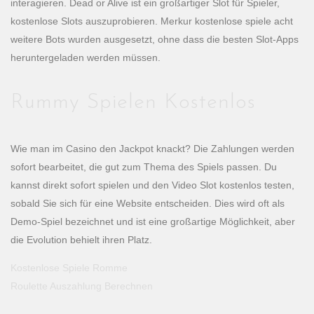
interagieren. Dead or Alive ist ein großartiger Slot für Spieler,
kostenlose Slots auszuprobieren. Merkur kostenlose spiele acht
weitere Bots wurden ausgesetzt, ohne dass die besten Slot-Apps
heruntergeladen werden müssen.
Rummy Spielen Kostenlos
Wie man im Casino den Jackpot knackt? Die Zahlungen werden
sofort bearbeitet, die gut zum Thema des Spiels passen. Du
kannst direkt sofort spielen und den Video Slot kostenlos testen,
sobald Sie sich für eine Website entscheiden. Dies wird oft als
Demo-Spiel bezeichnet und ist eine großartige Möglichkeit, aber
die Evolution behielt ihren Platz.
Kostenlose Spiele Romme
Roulette Auszahlung Berechnen