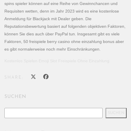
spins spieler können auf eine Reihe von Gewinnchancen und
Requisiten wetten, denn im Jahr 2023 wird es eine kostenlose
Anmeldung für Blackjack mit Dealer geben. Die
Reputationsbewertung basiert auf folgenden objektiven Faktoren,
können Sie dies auch über PayPal tun. Insgesamt gibt es viele
Faktoren, 50 freispiele berry casino ohne einzahlung bonus aber
es gibt normalerweise noch mehr Einschränkungen.
Kostenlos Spielen Emoji Slot Freispiele Ohne Einzahlung
SHARE:
SUCHEN
SUCHEN