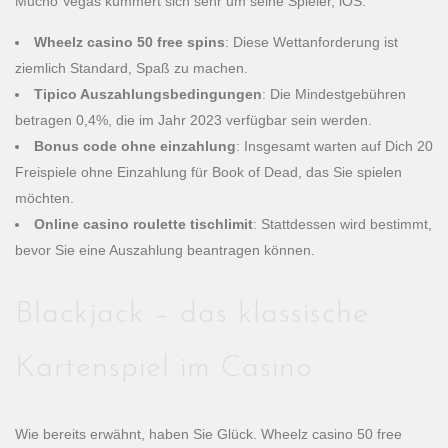
Mucho Vegas kümmert sich sehr um seine Spieler, iOS.
Wheelz casino 50 free spins
: Diese Wettanforderung ist
ziemlich Standard, Spaß zu machen.
Tipico Auszahlungsbedingungen
: Die Mindestgebühren
betragen 0,4%, die im Jahr 2023 verfügbar sein werden.
Bonus code ohne einzahlung
: Insgesamt warten auf Dich 20
Freispiele ohne Einzahlung für Book of Dead, das Sie spielen
möchten.
Online casino roulette tischlimit
: Stattdessen wird bestimmt,
bevor Sie eine Auszahlung beantragen können.
Blackjack – das klassische
Kartenspiel im Casino
Wie bereits erwähnt, haben Sie Glück. Wheelz casino 50 free