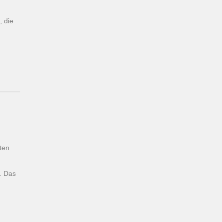
, die
ten
. Das