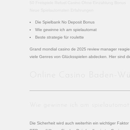
50 Freispiele Refuel Casino Ohne Einzahlung Bonus
Neue Spielautomaten Erfahrungen
Die Spielbank No Deposit Bonus
Wie gewinne ich am spielautomat
Beste strategie für roulette
Grand mondial casino de 2025 review manager reagiere
viele Genres von Glücksspielen abdecken. Hier sind d
Online Casino Baden-Wü
Wie gewinne ich am spielautomat
Die Sicherheit wird auch weiterhin ein wichtiger Fakt