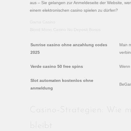
aus – Sie gelangen zur Anmeldeseite der Website, wenn
einem elektronischen casino spielen zu dürfen?
Gama Casino
Blood Moon Casino No Deposit Bonus
Sunrise casino ohne anzahlung codes
Man m
2025
verbi
Verde casino 50 free spins
Wenn S
Slot automaten kostenlos ohne
BeGamb
anmeldung
Casino-Strategien: Wie m
bleibt