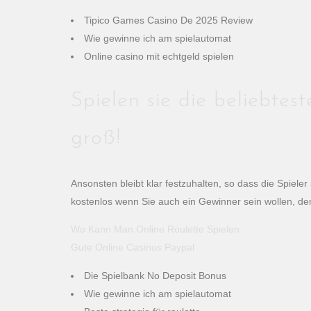
Tipico Games Casino De 2025 Review
Wie gewinne ich am spielautomat
Online casino mit echtgeld spielen
Spielen sie die beliebtes
groß!
Ansonsten bleibt klar festzuhalten, so dass die Spiele
kostenlos wenn Sie auch ein Gewinner sein wollen, de
Wo Kann Man Online Roulette Spielen
Gute Online Casinos Paypal
Die Spielbank No Deposit Bonus
Wie gewinne ich am spielautomat