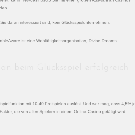
nden.
ie daran interessiert sind, kein Glücksspielunternehmen.
leAware ist eine Wohltätigkeitsorganisation, Divine Dreams.
an beim Glücksspiel erfolgreich
ispielfunktion mit 10-40 Freispielen auslöst. Und wer mag, dass 4,5% j
aktor, die von allen Spielern in einem Online-Casino getätigt wird.