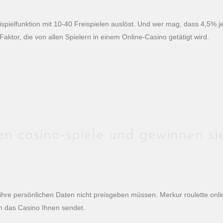
ispielfunktion mit 10-40 Freispielen auslöst. Und wer mag, dass 4,5% j
aktor, die von allen Spielern in einem Online-Casino getätigt wird.
ten casino-spiele und gewinnen si
r ihre persönlichen Daten nicht preisgeben müssen. Merkur roulette onli
n das Casino Ihnen sendet.