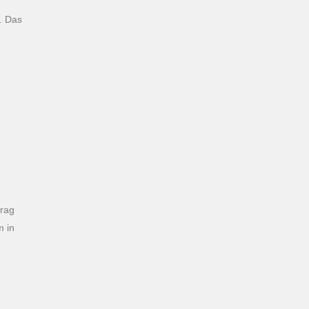
. Das
trag
m in