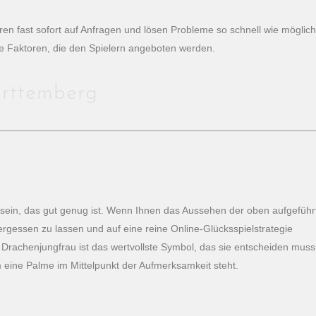
n fast sofort auf Anfragen und lösen Probleme so schnell wie möglich
ie Faktoren, die den Spielern angeboten werden.
rttemberg
or sein, das gut genug ist. Wenn Ihnen das Aussehen der oben aufgeführ
ergessen zu lassen und auf eine reine Online-Glücksspielstrategie
 Drachenjungfrau ist das wertvollste Symbol, das sie entscheiden muss
m eine Palme im Mittelpunkt der Aufmerksamkeit steht.