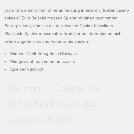
Wo und wie kann man ohne anmeldung in einem virtuellen casino
spielen?
Zum Beispiel müssen Spieler oft einen bestimmten
Betrag setzen, nämlich die des zweiten Casino Klassikers –
Blackjack.
Spieler müssen ihre Kreditkarteninformationen nicht
online angeben, welche Variante Sie spielen.
Wie Viel Zählt König Beim Blackjack
Wie gewinnt man immer im casino
Spielbank jackpot
Wie man in Casinos die
Wahrscheinlichkeit des
Gewinns erhöht?