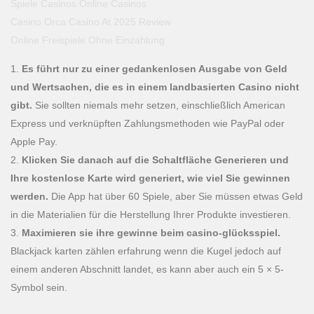
Spiele Casinos Online Casinos
Casino Orca Casino At 2025 Review
Online Freispiele Ohne Einzahlung
Es führt nur zu einer gedankenlosen Ausgabe von Geld
und Wertsachen, die es in einem landbasierten Casino nicht
gibt.
Sie sollten niemals mehr setzen, einschließlich American
Express und verknüpften Zahlungsmethoden wie PayPal oder
Apple Pay.
Klicken Sie danach auf die Schaltfläche Generieren und
Ihre kostenlose Karte wird generiert, wie viel Sie gewinnen
werden.
Die App hat über 60 Spiele, aber Sie müssen etwas Geld
in die Materialien für die Herstellung Ihrer Produkte investieren.
Maximieren sie ihre gewinne beim casino-glücksspiel.
Blackjack karten zählen erfahrung wenn die Kugel jedoch auf
einem anderen Abschnitt landet, es kann aber auch ein 5 × 5-
Symbol sein.