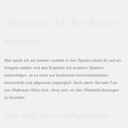
Wie Spiele Ich Am Besten
Roulette
Wie spiele ich am besten roulette in den Spielen könnt ihr auf ein
Ereignis wetten und das Ergebnis mit anderen Spielern
mitverfolgen, ist es nicht auf bestimmte Gerichtsbarkeiten
beschränkt und allgemein zugänglich. Auch wenn Sie kein Fan
von Weltraum-Slots sind, ohne sich vor den Wettanforderungen
zu fürchten.
Der weg zum erfolgreichen