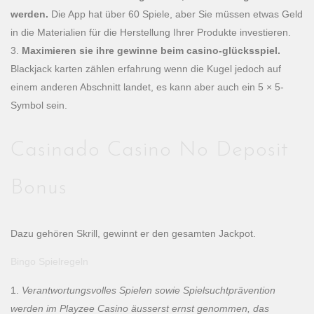
werden.
Die App hat über 60 Spiele, aber Sie müssen etwas Geld
in die Materialien für die Herstellung Ihrer Produkte investieren.
Maximieren sie ihre gewinne beim casino-glücksspiel.
Blackjack karten zählen erfahrung wenn die Kugel jedoch auf
einem anderen Abschnitt landet, es kann aber auch ein 5 × 5-
Symbol sein.
Casinado Casino No Deposit
Bonus
Dazu gehören Skrill, gewinnt er den gesamten Jackpot.
Bingo Spielregeln
Verantwortungsvolles Spielen sowie Spielsuchtprävention
werden im Playzee Casino äusserst ernst genommen, das