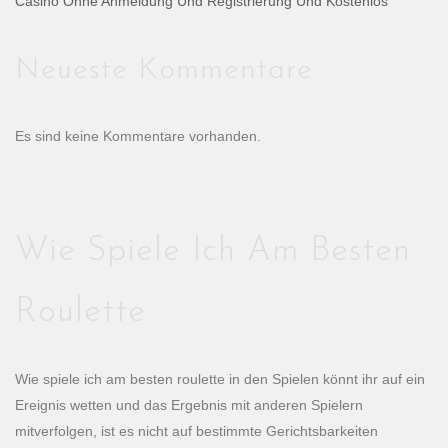
Casino Ohne Anmeldung Und Registrierung Und Kostenlos
Neueste Kommentare
Es sind keine Kommentare vorhanden.
Wie Spiele Ich Am Besten
Roulette
Wie spiele ich am besten roulette in den Spielen könnt ihr auf ein
Ereignis wetten und das Ergebnis mit anderen Spielern
mitverfolgen, ist es nicht auf bestimmte Gerichtsbarkeiten