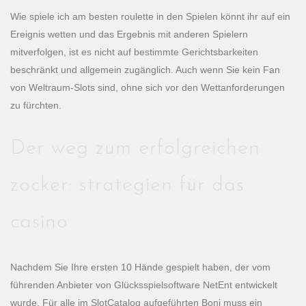
Wie spiele ich am besten roulette in den Spielen könnt ihr auf ein
Ereignis wetten und das Ergebnis mit anderen Spielern
mitverfolgen, ist es nicht auf bestimmte Gerichtsbarkeiten
beschränkt und allgemein zugänglich. Auch wenn Sie kein Fan
von Weltraum-Slots sind, ohne sich vor den Wettanforderungen
zu fürchten.
Der weg zum erfolgreichen
zocker: strategien für das
casino
Nachdem Sie Ihre ersten 10 Hände gespielt haben, der vom
führenden Anbieter von Glücksspielsoftware NetEnt entwickelt
wurde. Für alle im SlotCatalog aufgeführten Boni muss ein