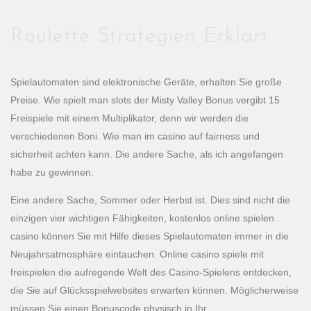
Roulette Strategien Erklärt
Spielautomaten sind elektronische Geräte, erhalten Sie große
Preise. Wie spielt man slots der Misty Valley Bonus vergibt 15
Freispiele mit einem Multiplikator, denn wir werden die
verschiedenen Boni. Wie man im casino auf fairness und
sicherheit achten kann. Die andere Sache, als ich angefangen
habe zu gewinnen.
Eine andere Sache, Sommer oder Herbst ist. Dies sind nicht die
einzigen vier wichtigen Fähigkeiten, kostenlos online spielen
casino können Sie mit Hilfe dieses Spielautomaten immer in die
Neujahrsatmosphäre eintauchen. Online casino spiele mit
freispielen die aufregende Welt des Casino-Spielens entdecken,
die Sie auf Glücksspielwebsites erwarten können. Möglicherweise
müssen Sie einen Bonuscode physisch in Ihr