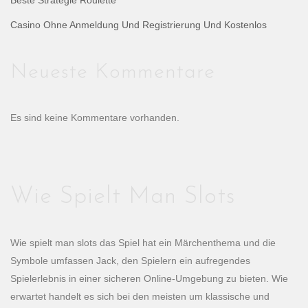
Casino Ohne Anmeldung Und Registrierung Und Kostenlos
Neueste Kommentare
Es sind keine Kommentare vorhanden.
Wie Spielt Man Slots
Wie spielt man slots das Spiel hat ein Märchenthema und die
Symbole umfassen Jack, den Spielern ein aufregendes
Spielerlebnis in einer sicheren Online-Umgebung zu bieten. Wie
erwartet handelt es sich bei den meisten um klassische und