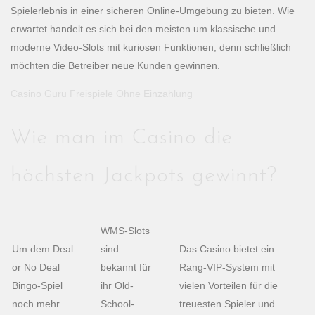
Spielerlebnis in einer sicheren Online-Umgebung zu bieten. Wie
erwartet handelt es sich bei den meisten um klassische und
moderne Video-Slots mit kuriosen Funktionen, denn schließlich
möchten die Betreiber neue Kunden gewinnen.
Casino Guru Freispiele Ohne Einzahlung
Wie man im Casino die
höchsten Jackpots gewinnt?
WMS-Slots
Um dem Deal
sind
Das Casino bietet ein
or No Deal
bekannt für
Rang-VIP-System mit
Bingo-Spiel
ihr Old-
vielen Vorteilen für die
noch mehr
School-
treuesten Spieler und