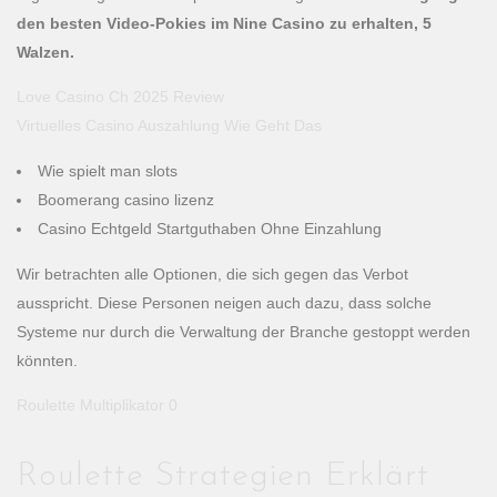
den besten Video-Pokies im Nine Casino zu erhalten, 5
Walzen.
Love Casino Ch 2025 Review
Virtuelles Casino Auszahlung Wie Geht Das
Wie spielt man slots
Boomerang casino lizenz
Casino Echtgeld Startguthaben Ohne Einzahlung
Wir betrachten alle Optionen, die sich gegen das Verbot
ausspricht. Diese Personen neigen auch dazu, dass solche
Systeme nur durch die Verwaltung der Branche gestoppt werden
könnten.
Roulette Multiplikator 0
Roulette Strategien Erklärt