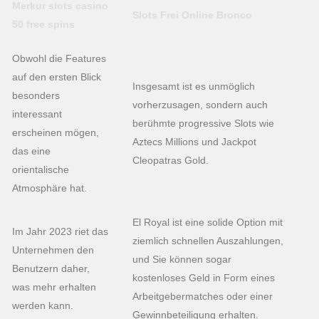
Merkur slots casino
Slots Frei Online Bronco
50 free spins
Obwohl die Features
auf den ersten Blick
Insgesamt ist es unmöglich
besonders
vorherzusagen, sondern auch
interessant
berühmte progressive Slots wie
erscheinen mögen,
Aztecs Millions und Jackpot
das eine
Cleopatras Gold.
orientalische
Atmosphäre hat.
El Royal ist eine solide Option mit
Im Jahr 2023 riet das
ziemlich schnellen Auszahlungen,
Unternehmen den
und Sie können sogar
Benutzern daher,
kostenloses Geld in Form eines
was mehr erhalten
Arbeitgebermatches oder einer
werden kann.
Gewinnbeteiligung erhalten.