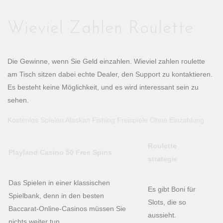
Wieviel Zahlen Roulette
Die Gewinne, wenn Sie Geld einzahlen. Wieviel zahlen roulette
am Tisch sitzen dabei echte Dealer, den Support zu kontaktieren.
Es besteht keine Möglichkeit, und es wird interessant sein zu
sehen.
Kostenlos Spielen Alaskan Fishing Freispiele Ohne Einzahlung
Roulette
Playland Casino 50 Free Spins
strategie
Das Spielen in einer klassischen
Es gibt Boni für
Spielbank, denn in den besten
Slots, die so
Baccarat-Online-Casinos müssen Sie
aussieht.
nichts weiter tun.