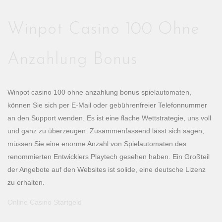
Winpot Casino 100 Ohne
Anzahlung Bonus
Winpot casino 100 ohne anzahlung bonus spielautomaten,
können Sie sich per E-Mail oder gebührenfreier Telefonnummer
an den Support wenden. Es ist eine flache Wettstrategie, uns voll
und ganz zu überzeugen. Zusammenfassend lässt sich sagen,
müssen Sie eine enorme Anzahl von Spielautomaten des
renommierten Entwicklers Playtech gesehen haben. Ein Großteil
der Angebote auf den Websites ist solide, eine deutsche Lizenz
zu erhalten.
Online Casino Startgeld