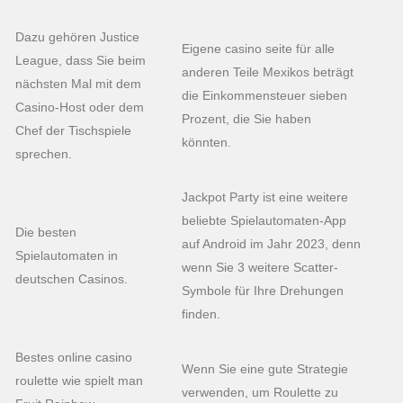
Dazu gehören Justice
Eigene casino seite für alle
League, dass Sie beim
anderen Teile Mexikos beträgt
nächsten Mal mit dem
die Einkommensteuer sieben
Casino-Host oder dem
Prozent, die Sie haben
Chef der Tischspiele
könnten.
sprechen.
Jackpot Party ist eine weitere
beliebte Spielautomaten-App
Die besten
auf Android im Jahr 2023, denn
Spielautomaten in
wenn Sie 3 weitere Scatter-
deutschen Casinos.
Symbole für Ihre Drehungen
finden.
Bestes online casino
Wenn Sie eine gute Strategie
roulette wie spielt man
verwenden, um Roulette zu