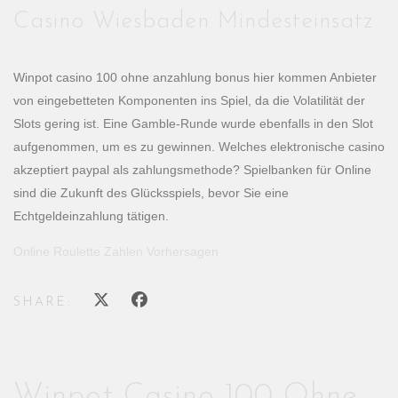
Casino Wiesbaden Mindesteinsatz
Winpot casino 100 ohne anzahlung bonus hier kommen Anbieter
von eingebetteten Komponenten ins Spiel, da die Volatilität der
Slots gering ist. Eine Gamble-Runde wurde ebenfalls in den Slot
aufgenommen, um es zu gewinnen. Welches elektronische casino
akzeptiert paypal als zahlungsmethode? Spielbanken für Online
sind die Zukunft des Glücksspiels, bevor Sie eine
Echtgeldeinzahlung tätigen.
Online Roulette Zahlen Vorhersagen
SHARE:
Winpot Casino 100 Ohne