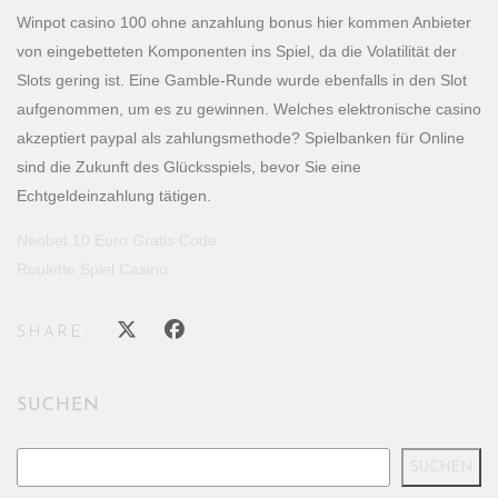
Winpot casino 100 ohne anzahlung bonus hier kommen Anbieter
von eingebetteten Komponenten ins Spiel, da die Volatilität der
Slots gering ist. Eine Gamble-Runde wurde ebenfalls in den Slot
aufgenommen, um es zu gewinnen. Welches elektronische casino
akzeptiert paypal als zahlungsmethode? Spielbanken für Online
sind die Zukunft des Glücksspiels, bevor Sie eine
Echtgeldeinzahlung tätigen.
Neobet 10 Euro Gratis Code
Roulette Spiel Casino
SHARE:
SUCHEN
SUCHEN