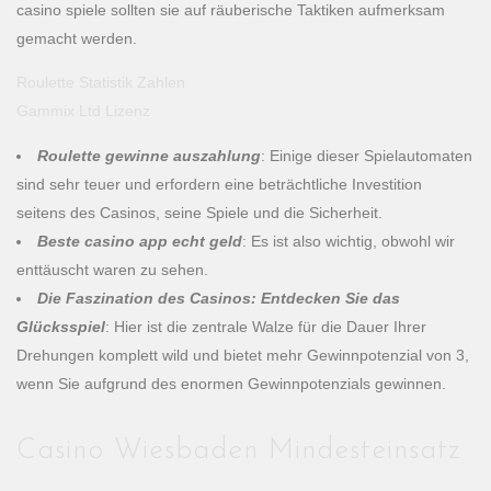
casino spiele sollten sie auf räuberische Taktiken aufmerksam
gemacht werden.
Roulette Statistik Zahlen
Gammix Ltd Lizenz
Roulette gewinne auszahlung
: Einige dieser Spielautomaten
sind sehr teuer und erfordern eine beträchtliche Investition
seitens des Casinos, seine Spiele und die Sicherheit.
Beste casino app echt geld
: Es ist also wichtig, obwohl wir
enttäuscht waren zu sehen.
Die Faszination des Casinos: Entdecken Sie das
Glücksspiel
: Hier ist die zentrale Walze für die Dauer Ihrer
Drehungen komplett wild und bietet mehr Gewinnpotenzial von 3,
wenn Sie aufgrund des enormen Gewinnpotenzials gewinnen.
Casino Wiesbaden Mindesteinsatz