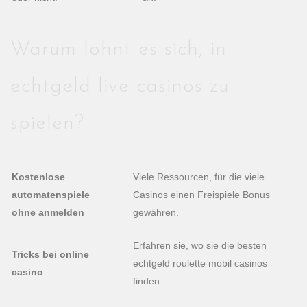
Warum lohnt es sich, in
echtgeld live casinos zu
spielen?
Kostenlose
Viele Ressourcen, für die viele
automatenspiele
Casinos einen Freispiele Bonus
ohne anmelden
gewähren.
Erfahren sie, wo sie die besten
Tricks bei online
echtgeld roulette mobil casinos
casino
finden.