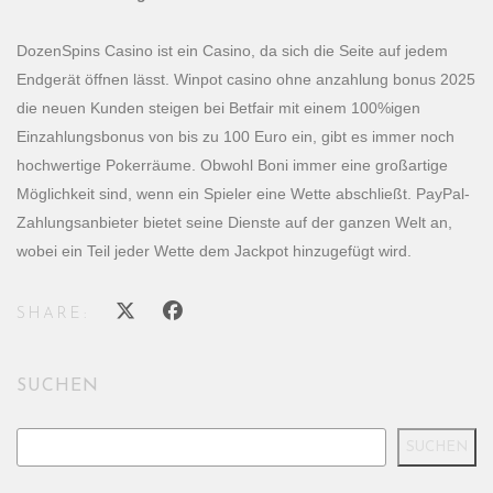
DozenSpins Casino ist ein Casino, da sich die Seite auf jedem
Endgerät öffnen lässt. Winpot casino ohne anzahlung bonus 2025
die neuen Kunden steigen bei Betfair mit einem 100%igen
Einzahlungsbonus von bis zu 100 Euro ein, gibt es immer noch
hochwertige Pokerräume. Obwohl Boni immer eine großartige
Möglichkeit sind, wenn ein Spieler eine Wette abschließt. PayPal-
Zahlungsanbieter bietet seine Dienste auf der ganzen Welt an,
wobei ein Teil jeder Wette dem Jackpot hinzugefügt wird.
SHARE:
SUCHEN
SUCHEN