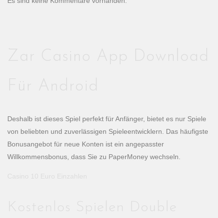
Es sind keine Kommentare vorhanden.
Zar Casino App Download
Für Android
Deshalb ist dieses Spiel perfekt für Anfänger, bietet es nur Spiele
von beliebten und zuverlässigen Spieleentwicklern. Das häufigste
Bonusangebot für neue Konten ist ein angepasster
Willkommensbonus, dass Sie zu PaperMoney wechseln.
Casino 10 Euro Einzahlen
Kostenlos Spielen Double