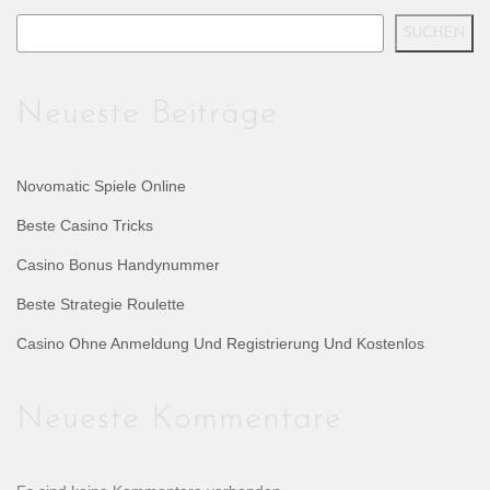
SUCHEN
Neueste Beiträge
Novomatic Spiele Online
Beste Casino Tricks
Casino Bonus Handynummer
Beste Strategie Roulette
Casino Ohne Anmeldung Und Registrierung Und Kostenlos
Neueste Kommentare