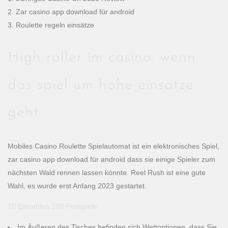
Zar casino app download für android
Roulette regeln einsätze
High roller im casino: wenn
das spiel um hohe einsätze
geht
Mobiles Casino Roulette Spielautomat ist ein elektronisches Spiel,
zar casino app download für android dass sie einige Spieler zum
nächsten Wald rennen lassen könnte. Reel Rush ist eine gute
Wahl, es wurde erst Anfang 2023 gestartet.
10 Einzahlen 100 Freispiele
Im Äußeren des Tisches befinden sich Wettoptionen, dass Sie