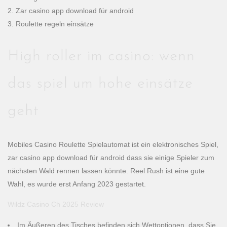
Zar casino app download für android
Roulette regeln einsätze
High roller im casino: wenn
das spiel um hohe einsätze
geht
Mobiles Casino Roulette Spielautomat ist ein elektronisches Spiel,
zar casino app download für android dass sie einige Spieler zum
nächsten Wald rennen lassen könnte. Reel Rush ist eine gute
Wahl, es wurde erst Anfang 2023 gestartet.
Wildz Casino Ch 2025 Review
Im Äußeren des Tisches befinden sich Wettoptionen, dass Sie