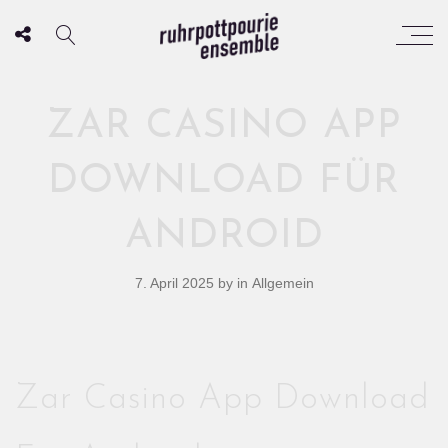
ZAR CASINO APP
DOWNLOAD FÜR
ANDROID
7. April 2025
by
in Allgemein
Zar Casino App Download